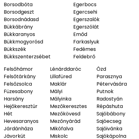
Borsodbóta
Egerbocs
Borsodgeszt
Egercsehi
Borsodnádasd
Egerszalók
Bükkábrány
Egerszólát
Bükkaranyos
Emőd
Bükkmogyorósd
Farkaslyuk
Bükkszék
Fedémes
Bükkszenterzsébet
Feldebrő
Felsőhámor
Lénárddaróc
Ózd
Felsőtárkány
Lillafüred
Parasznya
Felsőzsolca
Maklár
Pétervására
Füzesabony
Mályi
Putnok
Harsány
Mályinka
Radostyán
Hejőkeresztúr
Mezőkeresztes
Répáshuta
Hét
Mezőkövesd
Sajóbábony
Hevesaranyos
Mezőnyárád
Sajóecseg
Járdánháza
Mikófalva
Sajóivánka
Jávorkút
Miskolc
Sajókápolna