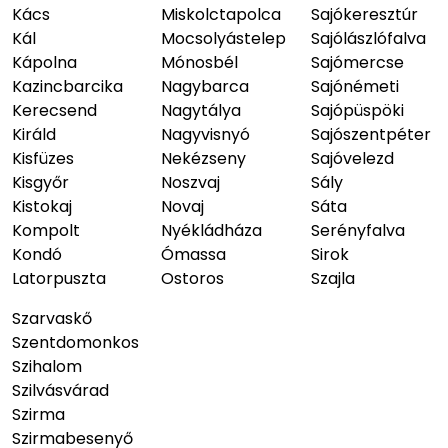
Kács
Miskolctapolca
Sajókeresztúr
Kál
Mocsolyástelep
Sajólászlófalva
Kápolna
Mónosbél
Sajómercse
Kazincbarcika
Nagybarca
Sajónémeti
Kerecsend
Nagytálya
Sajópüspöki
Királd
Nagyvisnyó
Sajószentpéter
Kisfüzes
Nekézseny
Sajóvelezd
Kisgyőr
Noszvaj
Sály
Kistokaj
Novaj
Sáta
Kompolt
Nyékládháza
Serényfalva
Kondó
Ómassa
Sirok
Latorpuszta
Ostoros
Szajla
Szarvaskő
Szentdomonkos
Szihalom
Szilvásvárad
Szirma
Szirmabesenyő