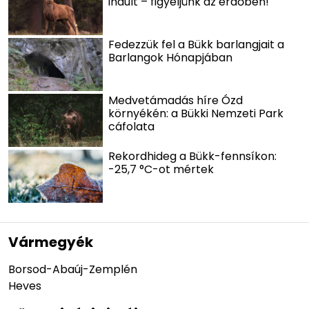
indult – figyeljünk az erdőben!
Fedezzük fel a Bükk barlangjait a
Barlangok Hónapjában
Medvetámadás híre Ózd
környékén: a Bükki Nemzeti Park
cáfolata
Rekordhideg a Bükk-fennsíkon:
-25,7 °C-ot mértek
Vármegyék
Borsod-Abaúj-Zemplén
Heves