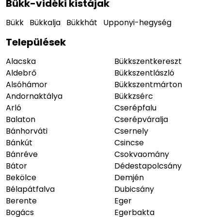
Bükk-vidéki kistájak
Bükk
Bükkalja
Bükkhát
Upponyi-hegység
Települések
Alacska
Bükkszentkereszt
Aldebrő
Bükkszentlászló
Alsóhámor
Bükkszentmárton
Andornaktálya
Bükkzsérc
Arló
Cserépfalu
Balaton
Cserépváralja
Bánhorváti
Csernely
Bánkút
Csincse
Bánréve
Csokvaomány
Bátor
Dédestapolcsány
Bekölce
Demjén
Bélapátfalva
Dubicsány
Berente
Eger
Bogács
Egerbakta