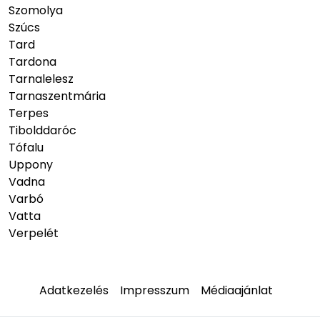
Szomolya
Szúcs
Tard
Tardona
Tarnalelesz
Tarnaszentmária
Terpes
Tibolddaróc
Tófalu
Uppony
Vadna
Varbó
Vatta
Verpelét
Adatkezelés
Impresszum
Médiaajánlat