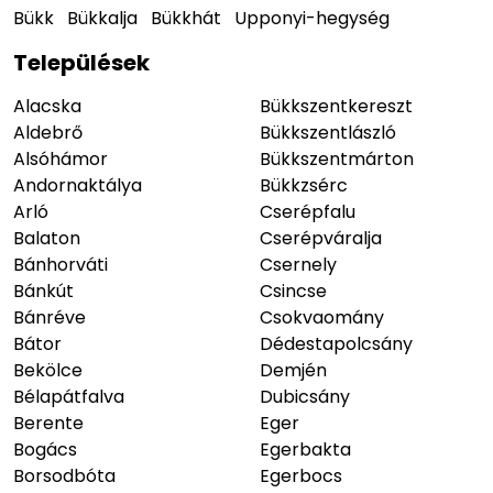
Bükk
Bükkalja
Bükkhát
Upponyi-hegység
Települések
Alacska
Bükkszentkereszt
Aldebrő
Bükkszentlászló
Alsóhámor
Bükkszentmárton
Andornaktálya
Bükkzsérc
Arló
Cserépfalu
Balaton
Cserépváralja
Bánhorváti
Csernely
Bánkút
Csincse
Bánréve
Csokvaomány
Bátor
Dédestapolcsány
Bekölce
Demjén
Bélapátfalva
Dubicsány
Berente
Eger
Bogács
Egerbakta
Borsodbóta
Egerbocs