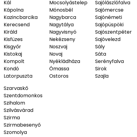
Kál
Mocsolyástelep
Sajólászlófalva
Kápolna
Mónosbél
Sajómercse
Kazincbarcika
Nagybarca
Sajónémeti
Kerecsend
Nagytálya
Sajópüspöki
Királd
Nagyvisnyó
Sajószentpéter
Kisfüzes
Nekézseny
Sajóvelezd
Kisgyőr
Noszvaj
Sály
Kistokaj
Novaj
Sáta
Kompolt
Nyékládháza
Serényfalva
Kondó
Ómassa
Sirok
Latorpuszta
Ostoros
Szajla
Szarvaskő
Szentdomonkos
Szihalom
Szilvásvárad
Szirma
Szirmabesenyő
Szomolya