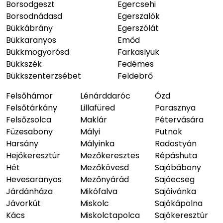
Borsodgeszt
Egercsehi
Borsodnádasd
Egerszalók
Bükkábrány
Egerszólát
Bükkaranyos
Emőd
Bükkmogyorósd
Farkaslyuk
Bükkszék
Fedémes
Bükkszenterzsébet
Feldebrő
Felsőhámor
Lénárddaróc
Ózd
Felsőtárkány
Lillafüred
Parasznya
Felsőzsolca
Maklár
Pétervására
Füzesabony
Mályi
Putnok
Harsány
Mályinka
Radostyán
Hejőkeresztúr
Mezőkeresztes
Répáshuta
Hét
Mezőkövesd
Sajóbábony
Hevesaranyos
Mezőnyárád
Sajóecseg
Járdánháza
Mikófalva
Sajóivánka
Jávorkút
Miskolc
Sajókápolna
Kács
Miskolctapolca
Sajókeresztúr