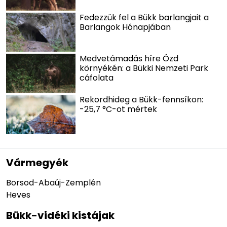
Fedezzük fel a Bükk barlangjait a
Barlangok Hónapjában
Medvetámadás híre Ózd
környékén: a Bükki Nemzeti Park
cáfolata
Rekordhideg a Bükk-fennsíkon:
-25,7 °C-ot mértek
Vármegyék
Borsod-Abaúj-Zemplén
Heves
Bükk-vidéki kistájak