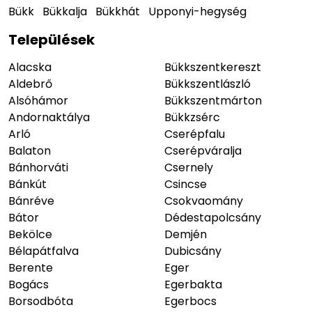
Bükk
Bükkalja
Bükkhát
Upponyi-hegység
Települések
Alacska
Bükkszentkereszt
Aldebrő
Bükkszentlászló
Alsóhámor
Bükkszentmárton
Andornaktálya
Bükkzsérc
Arló
Cserépfalu
Balaton
Cserépváralja
Bánhorváti
Csernely
Bánkút
Csincse
Bánréve
Csokvaomány
Bátor
Dédestapolcsány
Bekölce
Demjén
Bélapátfalva
Dubicsány
Berente
Eger
Bogács
Egerbakta
Borsodbóta
Egerbocs