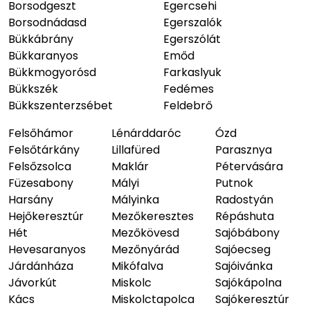
Borsodgeszt
Egercsehi
Borsodnádasd
Egerszalók
Bükkábrány
Egerszólát
Bükkaranyos
Emőd
Bükkmogyorósd
Farkaslyuk
Bükkszék
Fedémes
Bükkszenterzsébet
Feldebrő
Felsőhámor
Lénárddaróc
Ózd
Felsőtárkány
Lillafüred
Parasznya
Felsőzsolca
Maklár
Pétervására
Füzesabony
Mályi
Putnok
Harsány
Mályinka
Radostyán
Hejőkeresztúr
Mezőkeresztes
Répáshuta
Hét
Mezőkövesd
Sajóbábony
Hevesaranyos
Mezőnyárád
Sajóecseg
Járdánháza
Mikófalva
Sajóivánka
Jávorkút
Miskolc
Sajókápolna
Kács
Miskolctapolca
Sajókeresztúr