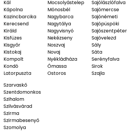
Kál
Mocsolyástelep
Sajólászlófalva
Kápolna
Mónosbél
Sajómercse
Kazincbarcika
Nagybarca
Sajónémeti
Kerecsend
Nagytálya
Sajópüspöki
Királd
Nagyvisnyó
Sajószentpéter
Kisfüzes
Nekézseny
Sajóvelezd
Kisgyőr
Noszvaj
Sály
Kistokaj
Novaj
Sáta
Kompolt
Nyékládháza
Serényfalva
Kondó
Ómassa
Sirok
Latorpuszta
Ostoros
Szajla
Szarvaskő
Szentdomonkos
Szihalom
Szilvásvárad
Szirma
Szirmabesenyő
Szomolya