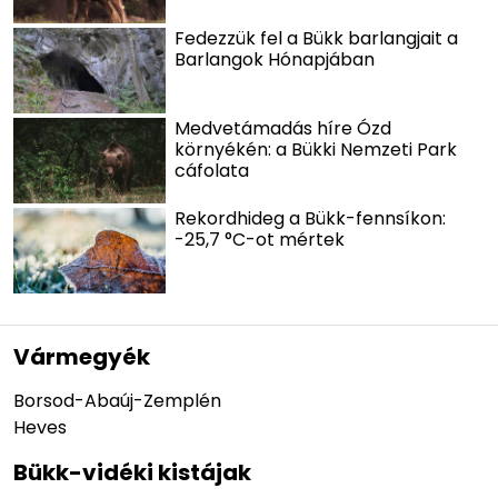
Fedezzük fel a Bükk barlangjait a
Barlangok Hónapjában
Medvetámadás híre Ózd
környékén: a Bükki Nemzeti Park
cáfolata
Rekordhideg a Bükk-fennsíkon:
-25,7 °C-ot mértek
Vármegyék
Borsod-Abaúj-Zemplén
Heves
Bükk-vidéki kistájak