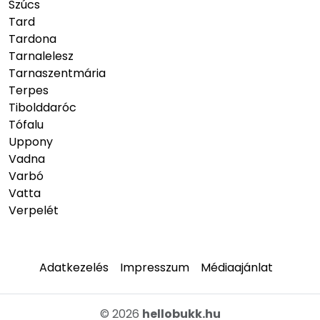
Szúcs
Tard
Tardona
Tarnalelesz
Tarnaszentmária
Terpes
Tibolddaróc
Tófalu
Uppony
Vadna
Varbó
Vatta
Verpelét
Adatkezelés
Impresszum
Médiaajánlat
© 2026
hellobukk.hu