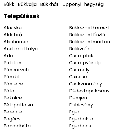
Bükk
Bükkalja
Bükkhát
Upponyi-hegység
Települések
Alacska
Bükkszentkereszt
Aldebrő
Bükkszentlászló
Alsóhámor
Bükkszentmárton
Andornaktálya
Bükkzsérc
Arló
Cserépfalu
Balaton
Cserépváralja
Bánhorváti
Csernely
Bánkút
Csincse
Bánréve
Csokvaomány
Bátor
Dédestapolcsány
Bekölce
Demjén
Bélapátfalva
Dubicsány
Berente
Eger
Bogács
Egerbakta
Borsodbóta
Egerbocs