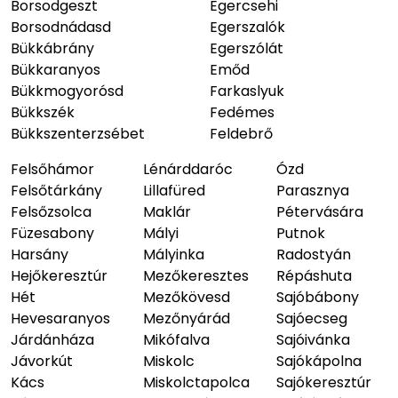
Borsodgeszt
Egercsehi
Borsodnádasd
Egerszalók
Bükkábrány
Egerszólát
Bükkaranyos
Emőd
Bükkmogyorósd
Farkaslyuk
Bükkszék
Fedémes
Bükkszenterzsébet
Feldebrő
Felsőhámor
Lénárddaróc
Ózd
Felsőtárkány
Lillafüred
Parasznya
Felsőzsolca
Maklár
Pétervására
Füzesabony
Mályi
Putnok
Harsány
Mályinka
Radostyán
Hejőkeresztúr
Mezőkeresztes
Répáshuta
Hét
Mezőkövesd
Sajóbábony
Hevesaranyos
Mezőnyárád
Sajóecseg
Járdánháza
Mikófalva
Sajóivánka
Jávorkút
Miskolc
Sajókápolna
Kács
Miskolctapolca
Sajókeresztúr