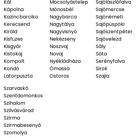
Kál
Mocsolyástelep
Sajólászlófalva
Kápolna
Mónosbél
Sajómercse
Kazincbarcika
Nagybarca
Sajónémeti
Kerecsend
Nagytálya
Sajópüspöki
Királd
Nagyvisnyó
Sajószentpéter
Kisfüzes
Nekézseny
Sajóvelezd
Kisgyőr
Noszvaj
Sály
Kistokaj
Novaj
Sáta
Kompolt
Nyékládháza
Serényfalva
Kondó
Ómassa
Sirok
Latorpuszta
Ostoros
Szajla
Szarvaskő
Szentdomonkos
Szihalom
Szilvásvárad
Szirma
Szirmabesenyő
Szomolya