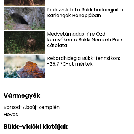
Fedezzük fel a Bükk barlangjait a
Barlangok Hónapjában
Medvetámadás híre Ózd
környékén: a Bükki Nemzeti Park
cáfolata
Rekordhideg a Bükk-fennsíkon:
-25,7 °C-ot mértek
Vármegyék
Borsod-Abaúj-Zemplén
Heves
Bükk-vidéki kistájak