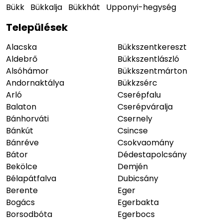
Bükk
Bükkalja
Bükkhát
Upponyi-hegység
Települések
Alacska
Bükkszentkereszt
Aldebrő
Bükkszentlászló
Alsóhámor
Bükkszentmárton
Andornaktálya
Bükkzsérc
Arló
Cserépfalu
Balaton
Cserépváralja
Bánhorváti
Csernely
Bánkút
Csincse
Bánréve
Csokvaomány
Bátor
Dédestapolcsány
Bekölce
Demjén
Bélapátfalva
Dubicsány
Berente
Eger
Bogács
Egerbakta
Borsodbóta
Egerbocs