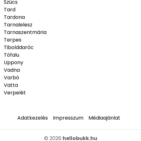
Szúcs
Tard
Tardona
Tarnalelesz
Tarnaszentmária
Terpes
Tibolddaróc
Tófalu
Uppony
Vadna
Varbó
Vatta
Verpelét
Adatkezelés
Impresszum
Médiaajánlat
© 2026
hellobukk.hu