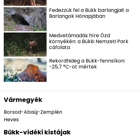
Fedezzük fel a Bükk barlangjait a
Barlangok Hónapjában
Medvetámadás híre Ózd
környékén: a Bükki Nemzeti Park
cáfolata
Rekordhideg a Bükk-fennsíkon:
-25,7 °C-ot mértek
Vármegyék
Borsod-Abaúj-Zemplén
Heves
Bükk-vidéki kistájak