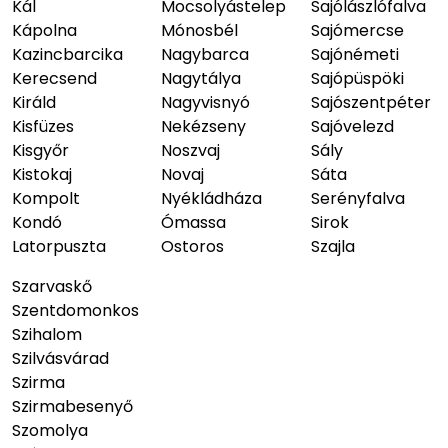
Kál
Mocsolyástelep
Sajólászlófalva
Kápolna
Mónosbél
Sajómercse
Kazincbarcika
Nagybarca
Sajónémeti
Kerecsend
Nagytálya
Sajópüspöki
Királd
Nagyvisnyó
Sajószentpéter
Kisfüzes
Nekézseny
Sajóvelezd
Kisgyőr
Noszvaj
Sály
Kistokaj
Novaj
Sáta
Kompolt
Nyékládháza
Serényfalva
Kondó
Ómassa
Sirok
Latorpuszta
Ostoros
Szajla
Szarvaskő
Szentdomonkos
Szihalom
Szilvásvárad
Szirma
Szirmabesenyő
Szomolya