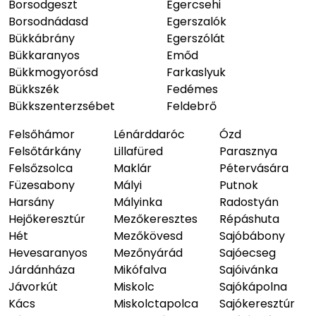
Borsodgeszt
Egercsehi
Borsodnádasd
Egerszalók
Bükkábrány
Egerszólát
Bükkaranyos
Emőd
Bükkmogyorósd
Farkaslyuk
Bükkszék
Fedémes
Bükkszenterzsébet
Feldebrő
Felsőhámor
Lénárddaróc
Ózd
Felsőtárkány
Lillafüred
Parasznya
Felsőzsolca
Maklár
Pétervására
Füzesabony
Mályi
Putnok
Harsány
Mályinka
Radostyán
Hejőkeresztúr
Mezőkeresztes
Répáshuta
Hét
Mezőkövesd
Sajóbábony
Hevesaranyos
Mezőnyárád
Sajóecseg
Járdánháza
Mikófalva
Sajóivánka
Jávorkút
Miskolc
Sajókápolna
Kács
Miskolctapolca
Sajókeresztúr