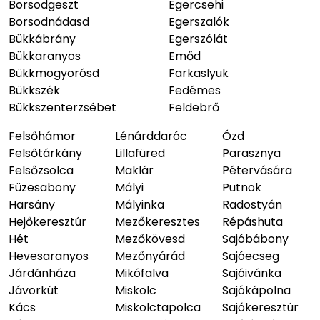
Borsodgeszt
Egercsehi
Borsodnádasd
Egerszalók
Bükkábrány
Egerszólát
Bükkaranyos
Emőd
Bükkmogyorósd
Farkaslyuk
Bükkszék
Fedémes
Bükkszenterzsébet
Feldebrő
Felsőhámor
Lénárddaróc
Ózd
Felsőtárkány
Lillafüred
Parasznya
Felsőzsolca
Maklár
Pétervására
Füzesabony
Mályi
Putnok
Harsány
Mályinka
Radostyán
Hejőkeresztúr
Mezőkeresztes
Répáshuta
Hét
Mezőkövesd
Sajóbábony
Hevesaranyos
Mezőnyárád
Sajóecseg
Járdánháza
Mikófalva
Sajóivánka
Jávorkút
Miskolc
Sajókápolna
Kács
Miskolctapolca
Sajókeresztúr