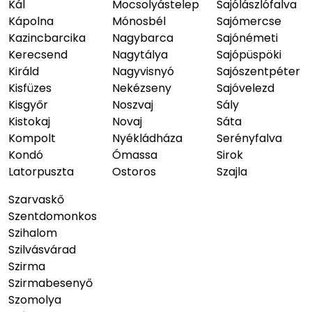
Kál
Mocsolyástelep
Sajólászlófalva
Kápolna
Mónosbél
Sajómercse
Kazincbarcika
Nagybarca
Sajónémeti
Kerecsend
Nagytálya
Sajópüspöki
Királd
Nagyvisnyó
Sajószentpéter
Kisfüzes
Nekézseny
Sajóvelezd
Kisgyőr
Noszvaj
Sály
Kistokaj
Novaj
Sáta
Kompolt
Nyékládháza
Serényfalva
Kondó
Ómassa
Sirok
Latorpuszta
Ostoros
Szajla
Szarvaskő
Szentdomonkos
Szihalom
Szilvásvárad
Szirma
Szirmabesenyő
Szomolya