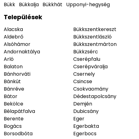
Bükk
Bükkalja
Bükkhát
Upponyi-hegység
Települések
Alacska
Bükkszentkereszt
Aldebrő
Bükkszentlászló
Alsóhámor
Bükkszentmárton
Andornaktálya
Bükkzsérc
Arló
Cserépfalu
Balaton
Cserépváralja
Bánhorváti
Csernely
Bánkút
Csincse
Bánréve
Csokvaomány
Bátor
Dédestapolcsány
Bekölce
Demjén
Bélapátfalva
Dubicsány
Berente
Eger
Bogács
Egerbakta
Borsodbóta
Egerbocs