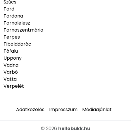
Szúcs
Tard
Tardona
Tarnalelesz
Tarnaszentmária
Terpes
Tibolddaróc
Tófalu
Uppony
Vadna
Varbó
Vatta
Verpelét
Adatkezelés
Impresszum
Médiaajánlat
© 2026
hellobukk.hu