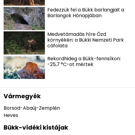
Fedezzük fel a Bükk barlangjait a
Barlangok Hónapjában
Medvetámadás híre Ózd
környékén: a Bükki Nemzeti Park
cáfolata
Rekordhideg a Bükk-fennsíkon:
-25,7 °C-ot mértek
Vármegyék
Borsod-Abaúj-Zemplén
Heves
Bükk-vidéki kistájak