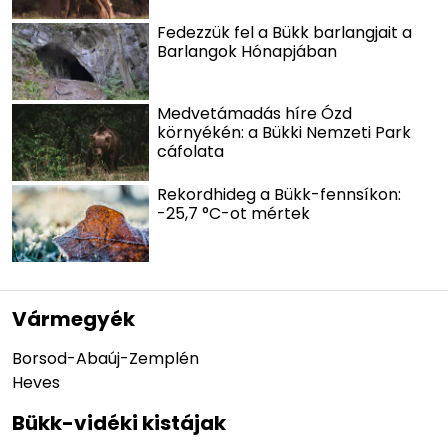
Fedezzük fel a Bükk barlangjait a
Barlangok Hónapjában
Medvetámadás híre Ózd
környékén: a Bükki Nemzeti Park
cáfolata
Rekordhideg a Bükk-fennsíkon:
-25,7 °C-ot mértek
Vármegyék
Borsod-Abaúj-Zemplén
Heves
Bükk-vidéki kistájak