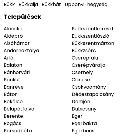
Bükk
Bükkalja
Bükkhát
Upponyi-hegység
Települések
Alacska
Bükkszentkereszt
Aldebrő
Bükkszentlászló
Alsóhámor
Bükkszentmárton
Andornaktálya
Bükkzsérc
Arló
Cserépfalu
Balaton
Cserépváralja
Bánhorváti
Csernely
Bánkút
Csincse
Bánréve
Csokvaomány
Bátor
Dédestapolcsány
Bekölce
Demjén
Bélapátfalva
Dubicsány
Berente
Eger
Bogács
Egerbakta
Borsodbóta
Egerbocs