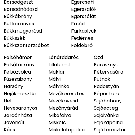
Borsodgeszt
Egercsehi
Borsodnádasd
Egerszalók
Bükkábrány
Egerszólát
Bükkaranyos
Emőd
Bükkmogyorósd
Farkaslyuk
Bükkszék
Fedémes
Bükkszenterzsébet
Feldebrő
Felsőhámor
Lénárddaróc
Ózd
Felsőtárkány
Lillafüred
Parasznya
Felsőzsolca
Maklár
Pétervására
Füzesabony
Mályi
Putnok
Harsány
Mályinka
Radostyán
Hejőkeresztúr
Mezőkeresztes
Répáshuta
Hét
Mezőkövesd
Sajóbábony
Hevesaranyos
Mezőnyárád
Sajóecseg
Járdánháza
Mikófalva
Sajóivánka
Jávorkút
Miskolc
Sajókápolna
Kács
Miskolctapolca
Sajókeresztúr