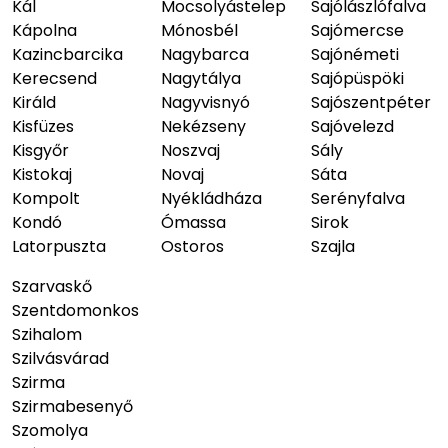
Kál
Mocsolyástelep
Sajólászlófalva
Kápolna
Mónosbél
Sajómercse
Kazincbarcika
Nagybarca
Sajónémeti
Kerecsend
Nagytálya
Sajópüspöki
Királd
Nagyvisnyó
Sajószentpéter
Kisfüzes
Nekézseny
Sajóvelezd
Kisgyőr
Noszvaj
Sály
Kistokaj
Novaj
Sáta
Kompolt
Nyékládháza
Serényfalva
Kondó
Ómassa
Sirok
Latorpuszta
Ostoros
Szajla
Szarvaskő
Szentdomonkos
Szihalom
Szilvásvárad
Szirma
Szirmabesenyő
Szomolya