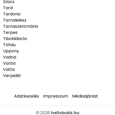
Szúcs
Tard
Tardona
Tarnalelesz
Tarnaszentmária
Terpes
Tibolddaróc
Tófalu
Uppony
Vadna
Varbó
Vatta
Verpelét
Adatkezelés
Impresszum
Médiaajánlat
© 2026
hellobukk.hu