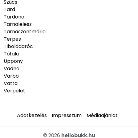
Szúcs
Tard
Tardona
Tarnalelesz
Tarnaszentmária
Terpes
Tibolddaróc
Tófalu
Uppony
Vadna
Varbó
Vatta
Verpelét
Adatkezelés
Impresszum
Médiaajánlat
© 2026
hellobukk.hu