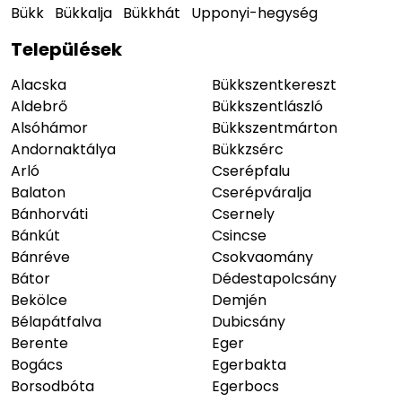
Bükk
Bükkalja
Bükkhát
Upponyi-hegység
Települések
Alacska
Bükkszentkereszt
Aldebrő
Bükkszentlászló
Alsóhámor
Bükkszentmárton
Andornaktálya
Bükkzsérc
Arló
Cserépfalu
Balaton
Cserépváralja
Bánhorváti
Csernely
Bánkút
Csincse
Bánréve
Csokvaomány
Bátor
Dédestapolcsány
Bekölce
Demjén
Bélapátfalva
Dubicsány
Berente
Eger
Bogács
Egerbakta
Borsodbóta
Egerbocs