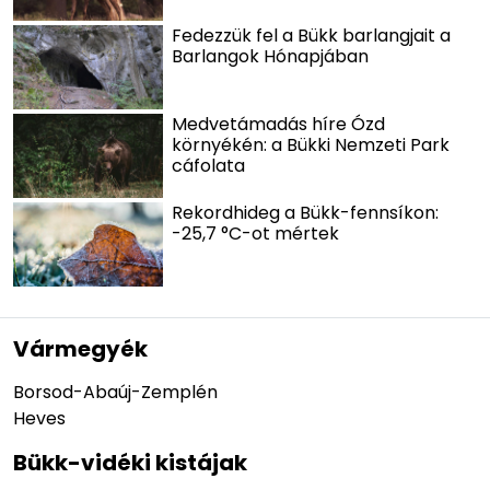
Fedezzük fel a Bükk barlangjait a
Barlangok Hónapjában
Medvetámadás híre Ózd
környékén: a Bükki Nemzeti Park
cáfolata
Rekordhideg a Bükk-fennsíkon:
-25,7 °C-ot mértek
Vármegyék
Borsod-Abaúj-Zemplén
Heves
Bükk-vidéki kistájak