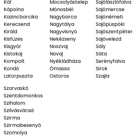
Kál
Mocsolyástelep
Sajólászlófalva
Kápolna
Mónosbél
Sajómercse
Kazincbarcika
Nagybarca
Sajónémeti
Kerecsend
Nagytálya
Sajópüspöki
Királd
Nagyvisnyó
Sajószentpéter
Kisfüzes
Nekézseny
Sajóvelezd
Kisgyőr
Noszvaj
Sály
Kistokaj
Novaj
Sáta
Kompolt
Nyékládháza
Serényfalva
Kondó
Ómassa
Sirok
Latorpuszta
Ostoros
Szajla
Szarvaskő
Szentdomonkos
Szihalom
Szilvásvárad
Szirma
Szirmabesenyő
Szomolya