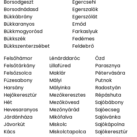
Borsodgeszt
Egercsehi
Borsodnádasd
Egerszalók
Bükkábrány
Egerszólát
Bükkaranyos
Emőd
Bükkmogyorósd
Farkaslyuk
Bükkszék
Fedémes
Bükkszenterzsébet
Feldebrő
Felsőhámor
Lénárddaróc
Ózd
Felsőtárkány
Lillafüred
Parasznya
Felsőzsolca
Maklár
Pétervására
Füzesabony
Mályi
Putnok
Harsány
Mályinka
Radostyán
Hejőkeresztúr
Mezőkeresztes
Répáshuta
Hét
Mezőkövesd
Sajóbábony
Hevesaranyos
Mezőnyárád
Sajóecseg
Járdánháza
Mikófalva
Sajóivánka
Jávorkút
Miskolc
Sajókápolna
Kács
Miskolctapolca
Sajókeresztúr