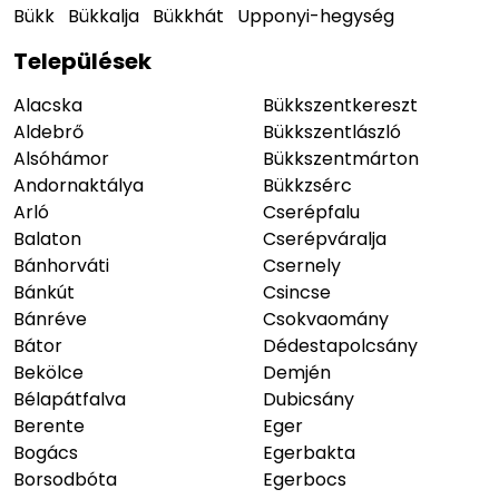
Bükk
Bükkalja
Bükkhát
Upponyi-hegység
Települések
Alacska
Bükkszentkereszt
Aldebrő
Bükkszentlászló
Alsóhámor
Bükkszentmárton
Andornaktálya
Bükkzsérc
Arló
Cserépfalu
Balaton
Cserépváralja
Bánhorváti
Csernely
Bánkút
Csincse
Bánréve
Csokvaomány
Bátor
Dédestapolcsány
Bekölce
Demjén
Bélapátfalva
Dubicsány
Berente
Eger
Bogács
Egerbakta
Borsodbóta
Egerbocs