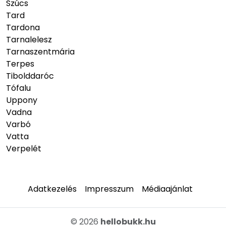
Szúcs
Tard
Tardona
Tarnalelesz
Tarnaszentmária
Terpes
Tibolddaróc
Tófalu
Uppony
Vadna
Varbó
Vatta
Verpelét
Adatkezelés
Impresszum
Médiaajánlat
© 2026
hellobukk.hu