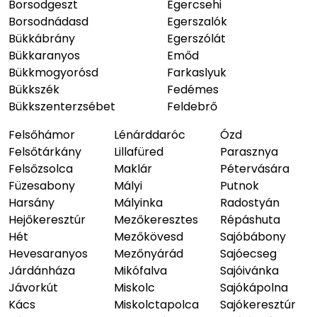
Borsodgeszt
Egercsehi
Borsodnádasd
Egerszalók
Bükkábrány
Egerszólát
Bükkaranyos
Emőd
Bükkmogyorósd
Farkaslyuk
Bükkszék
Fedémes
Bükkszenterzsébet
Feldebrő
Felsőhámor
Lénárddaróc
Ózd
Felsőtárkány
Lillafüred
Parasznya
Felsőzsolca
Maklár
Pétervására
Füzesabony
Mályi
Putnok
Harsány
Mályinka
Radostyán
Hejőkeresztúr
Mezőkeresztes
Répáshuta
Hét
Mezőkövesd
Sajóbábony
Hevesaranyos
Mezőnyárád
Sajóecseg
Járdánháza
Mikófalva
Sajóivánka
Jávorkút
Miskolc
Sajókápolna
Kács
Miskolctapolca
Sajókeresztúr