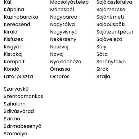
Kál
Mocsolyástelep
Sajólászlófalva
Kápolna
Mónosbél
Sajómercse
Kazincbarcika
Nagybarca
Sajónémeti
Kerecsend
Nagytálya
Sajópüspöki
Királd
Nagyvisnyó
Sajószentpéter
Kisfüzes
Nekézseny
Sajóvelezd
Kisgyőr
Noszvaj
Sály
Kistokaj
Novaj
Sáta
Kompolt
Nyékládháza
Serényfalva
Kondó
Ómassa
Sirok
Latorpuszta
Ostoros
Szajla
Szarvaskő
Szentdomonkos
Szihalom
Szilvásvárad
Szirma
Szirmabesenyő
Szomolya