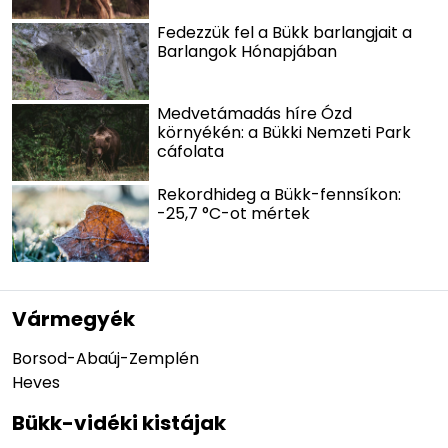
Fedezzük fel a Bükk barlangjait a
Barlangok Hónapjában
Medvetámadás híre Ózd
környékén: a Bükki Nemzeti Park
cáfolata
Rekordhideg a Bükk-fennsíkon:
-25,7 °C-ot mértek
Vármegyék
Borsod-Abaúj-Zemplén
Heves
Bükk-vidéki kistájak