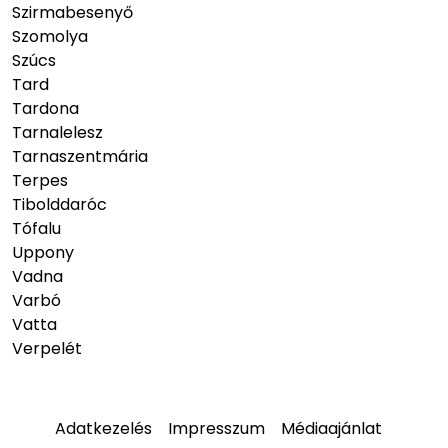
Szirmabesenyő
Szomolya
Szúcs
Tard
Tardona
Tarnalelesz
Tarnaszentmária
Terpes
Tibolddaróc
Tófalu
Uppony
Vadna
Varbó
Vatta
Verpelét
Adatkezelés
Impresszum
Médiaajánlat