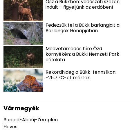
Ősz a Bükkben: vadászati szezon
indult – figyeljünk az erdőben!
Fedezzük fel a Bükk barlangjait a
Barlangok Hónapjában
Medvetámadás híre Ózd
környékén: a Bükki Nemzeti Park
cáfolata
Rekordhideg a Bükk-fennsíkon:
-25,7 °C-ot mértek
Vármegyék
Borsod-Abaúj-Zemplén
Heves