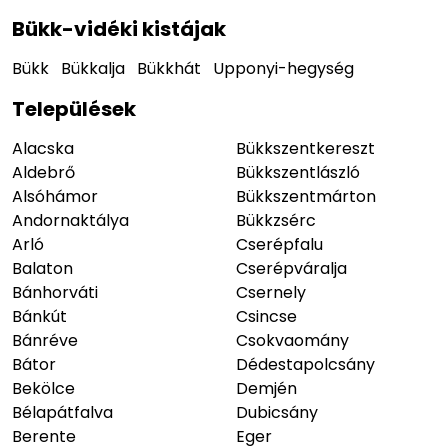
Bükk-vidéki kistájak
Bükk
Bükkalja
Bükkhát
Upponyi-hegység
Települések
Alacska
Bükkszentkereszt
Aldebrő
Bükkszentlászló
Alsóhámor
Bükkszentmárton
Andornaktálya
Bükkzsérc
Arló
Cserépfalu
Balaton
Cserépváralja
Bánhorváti
Csernely
Bánkút
Csincse
Bánréve
Csokvaomány
Bátor
Dédestapolcsány
Bekölce
Demjén
Bélapátfalva
Dubicsány
Berente
Eger