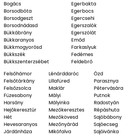
Bogács
Egerbakta
Borsodbóta
Egerbocs
Borsodgeszt
Egercsehi
Borsodnádasd
Egerszalók
Bükkábrány
Egerszólát
Bükkaranyos
Emőd
Bükkmogyorósd
Farkaslyuk
Bükkszék
Fedémes
Bükkszenterzsébet
Feldebrő
Felsőhámor
Lénárddaróc
Ózd
Felsőtárkány
Lillafüred
Parasznya
Felsőzsolca
Maklár
Pétervására
Füzesabony
Mályi
Putnok
Harsány
Mályinka
Radostyán
Hejőkeresztúr
Mezőkeresztes
Répáshuta
Hét
Mezőkövesd
Sajóbábony
Hevesaranyos
Mezőnyárád
Sajóecseg
Járdánháza
Mikófalva
Sajóivánka