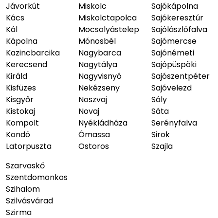
Jávorkút
Miskolc
Sajókápolna
Kács
Miskolctapolca
Sajókeresztúr
Kál
Mocsolyástelep
Sajólászlófalva
Kápolna
Mónosbél
Sajómercse
Kazincbarcika
Nagybarca
Sajónémeti
Kerecsend
Nagytálya
Sajópüspöki
Királd
Nagyvisnyó
Sajószentpéter
Kisfüzes
Nekézseny
Sajóvelezd
Kisgyőr
Noszvaj
Sály
Kistokaj
Novaj
Sáta
Kompolt
Nyékládháza
Serényfalva
Kondó
Ómassa
Sirok
Latorpuszta
Ostoros
Szajla
Szarvaskő
Szentdomonkos
Szihalom
Szilvásvárad
Szirma