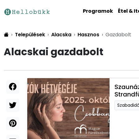
Programok
Étel & It
Települések
Alacska
Hasznos
Gazdabolt
Alacskai gazdabolt
Szaunáz
Strandf
Szabadid