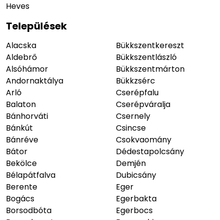
Heves
Települések
Alacska
Bükkszentkereszt
Aldebrő
Bükkszentlászló
Alsóhámor
Bükkszentmárton
Andornaktálya
Bükkzsérc
Arló
Cserépfalu
Balaton
Cserépváralja
Bánhorváti
Csernely
Bánkút
Csincse
Bánréve
Csokvaomány
Bátor
Dédestapolcsány
Bekölce
Demjén
Bélapátfalva
Dubicsány
Berente
Eger
Bogács
Egerbakta
Borsodbóta
Egerbocs