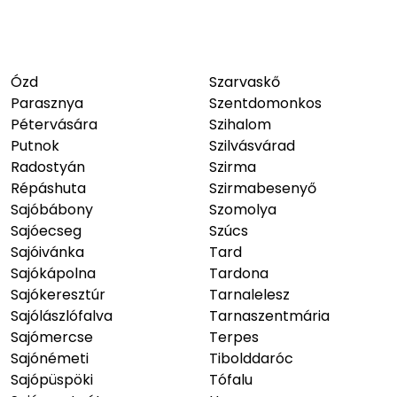
Ózd
Szarvaskő
Parasznya
Szentdomonkos
Pétervására
Szihalom
Putnok
Szilvásvárad
Radostyán
Szirma
Répáshuta
Szirmabesenyő
Sajóbábony
Szomolya
Sajóecseg
Szúcs
Sajóivánka
Tard
Sajókápolna
Tardona
Sajókeresztúr
Tarnalelesz
Sajólászlófalva
Tarnaszentmária
Sajómercse
Terpes
Sajónémeti
Tibolddaróc
Sajópüspöki
Tófalu