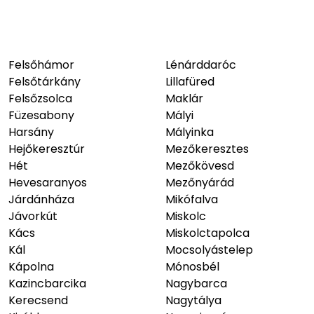
Felsőhámor
Lénárddaróc
Felsőtárkány
Lillafüred
Felsőzsolca
Maklár
Füzesabony
Mályi
Harsány
Mályinka
Hejőkeresztúr
Mezőkeresztes
Hét
Mezőkövesd
Hevesaranyos
Mezőnyárád
Járdánháza
Mikófalva
Jávorkút
Miskolc
Kács
Miskolctapolca
Kál
Mocsolyástelep
Kápolna
Mónosbél
Kazincbarcika
Nagybarca
Kerecsend
Nagytálya