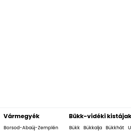
Vármegyék
Bükk-vidéki kistája
Borsod-Abaúj-Zemplén
Bükk
Bükkalja
Bükkhát
U