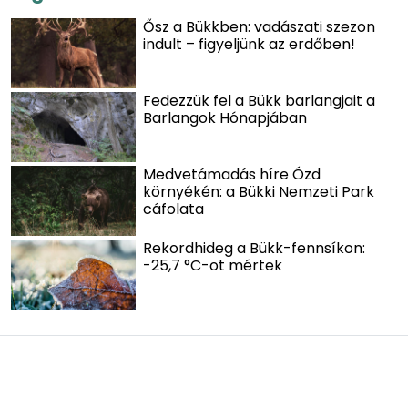
Ősz a Bükkben: vadászati szezon
indult – figyeljünk az erdőben!
Fedezzük fel a Bükk barlangjait a
Barlangok Hónapjában
Medvetámadás híre Ózd
környékén: a Bükki Nemzeti Park
cáfolata
Rekordhideg a Bükk-fennsíkon:
-25,7 °C-ot mértek