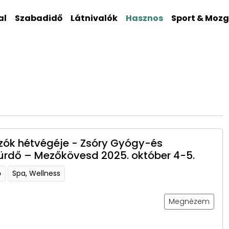
al
Szabadidő
Látnivalók
Hasznos
Sport & Moz
ók hétvégéje - Zsóry Gyógy-és
ürdő – Mezőkövesd 2025. október 4-5.
ő
Spa, Wellness
Megnézem