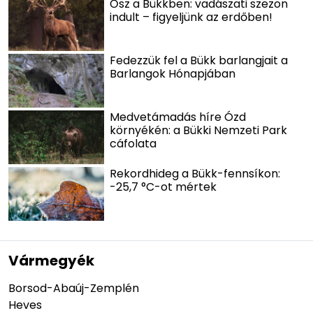
Ősz a Bükkben: vadászati szezon
indult – figyeljünk az erdőben!
Fedezzük fel a Bükk barlangjait a
Barlangok Hónapjában
Medvetámadás híre Ózd
környékén: a Bükki Nemzeti Park
cáfolata
Rekordhideg a Bükk-fennsíkon:
-25,7 °C-ot mértek
Vármegyék
Borsod-Abaúj-Zemplén
Heves