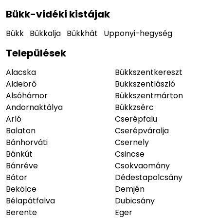
Bükk-vidéki kistájak
Bükk
Bükkalja
Bükkhát
Upponyi-hegység
Települések
Alacska
Bükkszentkereszt
Aldebrő
Bükkszentlászló
Alsóhámor
Bükkszentmárton
Andornaktálya
Bükkzsérc
Arló
Cserépfalu
Balaton
Cserépváralja
Bánhorváti
Csernely
Bánkút
Csincse
Bánréve
Csokvaomány
Bátor
Dédestapolcsány
Bekölce
Demjén
Bélapátfalva
Dubicsány
Berente
Eger