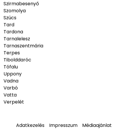
Szirmabesenyő
Szomolya
Szúcs
Tard
Tardona
Tarnalelesz
Tarnaszentmária
Terpes
Tibolddaróc
Tófalu
Uppony
Vadna
Varbó
Vatta
Verpelét
Adatkezelés
Impresszum
Médiaajánlat