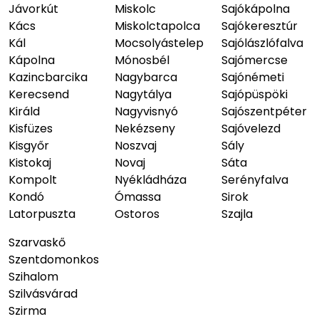
Jávorkút
Miskolc
Sajókápolna
Kács
Miskolctapolca
Sajókeresztúr
Kál
Mocsolyástelep
Sajólászlófalva
Kápolna
Mónosbél
Sajómercse
Kazincbarcika
Nagybarca
Sajónémeti
Kerecsend
Nagytálya
Sajópüspöki
Királd
Nagyvisnyó
Sajószentpéter
Kisfüzes
Nekézseny
Sajóvelezd
Kisgyőr
Noszvaj
Sály
Kistokaj
Novaj
Sáta
Kompolt
Nyékládháza
Serényfalva
Kondó
Ómassa
Sirok
Latorpuszta
Ostoros
Szajla
Szarvaskő
Szentdomonkos
Szihalom
Szilvásvárad
Szirma