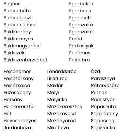
Bogács
Egerbakta
Borsodbóta
Egerbocs
Borsodgeszt
Egercsehi
Borsodnádasd
Egerszalók
Bükkábrány
Egerszólát
Bükkaranyos
Emőd
Bükkmogyorósd
Farkaslyuk
Bükkszék
Fedémes
Bükkszenterzsébet
Feldebrő
Felsőhámor
Lénárddaróc
Ózd
Felsőtárkány
Lillafüred
Parasznya
Felsőzsolca
Maklár
Pétervására
Füzesabony
Mályi
Putnok
Harsány
Mályinka
Radostyán
Hejőkeresztúr
Mezőkeresztes
Répáshuta
Hét
Mezőkövesd
Sajóbábony
Hevesaranyos
Mezőnyárád
Sajóecseg
Járdánháza
Mikófalva
Sajóivánka