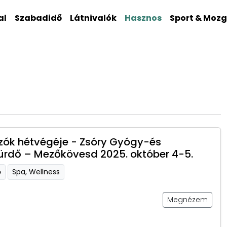
al
Szabadidő
Látnivalók
Hasznos
Sport & Moz
ók hétvégéje - Zsóry Gyógy-és
ürdő – Mezőkövesd 2025. október 4-5.
ő
Spa, Wellness
Megnézem