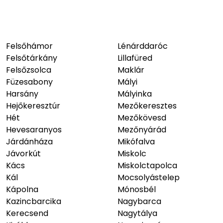
Felsőhámor
Lénárddaróc
Felsőtárkány
Lillafüred
Felsőzsolca
Maklár
Füzesabony
Mályi
Harsány
Mályinka
Hejőkeresztúr
Mezőkeresztes
Hét
Mezőkövesd
Hevesaranyos
Mezőnyárád
Járdánháza
Mikófalva
Jávorkút
Miskolc
Kács
Miskolctapolca
Kál
Mocsolyástelep
Kápolna
Mónosbél
Kazincbarcika
Nagybarca
Kerecsend
Nagytálya