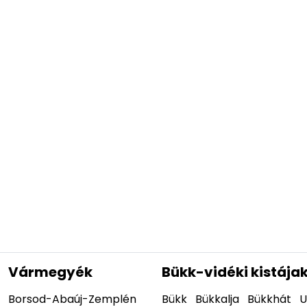
Vármegyék
Bükk-vidéki kistája
Borsod-Abaúj-Zemplén
Bükk
Bükkalja
Bükkhát
U