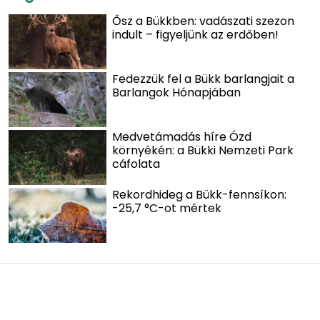
Ősz a Bükkben: vadászati szezon
indult – figyeljünk az erdőben!
Fedezzük fel a Bükk barlangjait a
Barlangok Hónapjában
Medvetámadás híre Ózd
környékén: a Bükki Nemzeti Park
cáfolata
Rekordhideg a Bükk-fennsíkon:
-25,7 °C-ot mértek