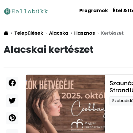
Programok
Étel & It
Települések
Alacska
Hasznos
Kertészet
Alacskai kertészet
Szaunáz
Strandf
Szabadid