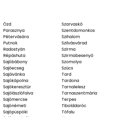
Ózd
Szarvaskő
Parasznya
Szentdomonkos
Pétervására
Szihalom
Putnok
Szilvásvárad
Radostyán
Szirma
Répáshuta
Szirmabesenyő
Sajóbábony
Szomolya
Sajóecseg
Szúcs
Sajóivánka
Tard
Sajókápolna
Tardona
Sajókeresztúr
Tarnalelesz
Sajólászlófalva
Tarnaszentmária
Sajómercse
Terpes
Sajónémeti
Tibolddaróc
Sajópüspöki
Tófalu