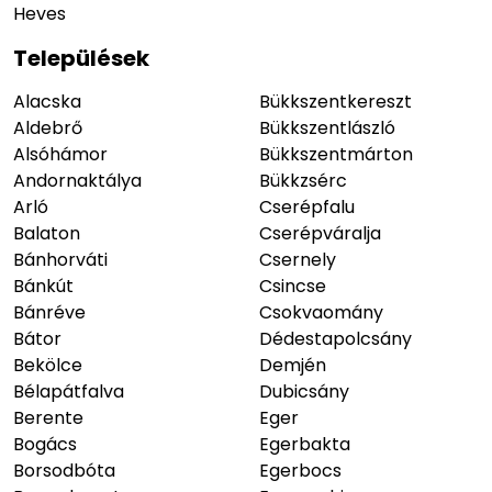
Heves
Települések
Alacska
Bükkszentkereszt
Aldebrő
Bükkszentlászló
Alsóhámor
Bükkszentmárton
Andornaktálya
Bükkzsérc
Arló
Cserépfalu
Balaton
Cserépváralja
Bánhorváti
Csernely
Bánkút
Csincse
Bánréve
Csokvaomány
Bátor
Dédestapolcsány
Bekölce
Demjén
Bélapátfalva
Dubicsány
Berente
Eger
Bogács
Egerbakta
Borsodbóta
Egerbocs