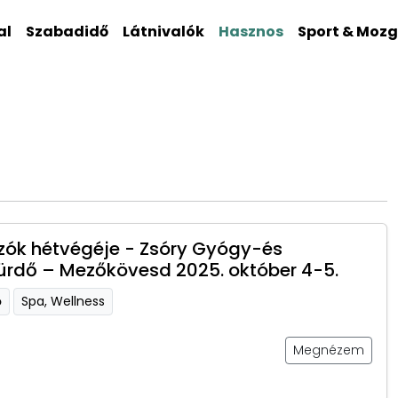
al
Szabadidő
Látnivalók
Hasznos
Sport & Moz
ók hétvégéje - Zsóry Gyógy-és
ürdő – Mezőkövesd 2025. október 4-5.
ő
Spa, Wellness
Megnézem