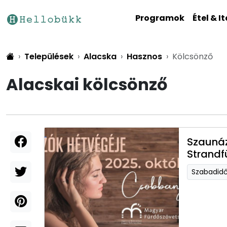
Programok
Étel & It
Települések
Alacska
Hasznos
Kölcsönző
Alacskai kölcsönző
Szaunáz
Strandf
Szabadid