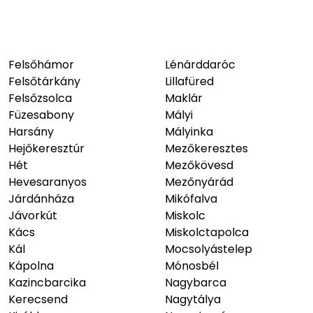
Felsőhámor
Lénárddaróc
Felsőtárkány
Lillafüred
Felsőzsolca
Maklár
Füzesabony
Mályi
Harsány
Mályinka
Hejőkeresztúr
Mezőkeresztes
Hét
Mezőkövesd
Hevesaranyos
Mezőnyárád
Járdánháza
Mikófalva
Jávorkút
Miskolc
Kács
Miskolctapolca
Kál
Mocsolyástelep
Kápolna
Mónosbél
Kazincbarcika
Nagybarca
Kerecsend
Nagytálya