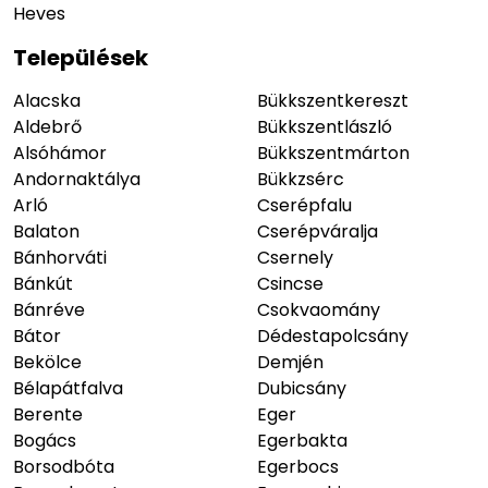
Heves
Települések
Alacska
Bükkszentkereszt
Aldebrő
Bükkszentlászló
Alsóhámor
Bükkszentmárton
Andornaktálya
Bükkzsérc
Arló
Cserépfalu
Balaton
Cserépváralja
Bánhorváti
Csernely
Bánkút
Csincse
Bánréve
Csokvaomány
Bátor
Dédestapolcsány
Bekölce
Demjén
Bélapátfalva
Dubicsány
Berente
Eger
Bogács
Egerbakta
Borsodbóta
Egerbocs