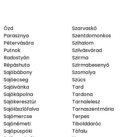
Ózd
Szarvaskő
Parasznya
Szentdomonkos
Pétervására
Szihalom
Putnok
Szilvásvárad
Radostyán
Szirma
Répáshuta
Szirmabesenyő
Sajóbábony
Szomolya
Sajóecseg
Szúcs
Sajóivánka
Tard
Sajókápolna
Tardona
Sajókeresztúr
Tarnalelesz
Sajólászlófalva
Tarnaszentmária
Sajómercse
Terpes
Sajónémeti
Tibolddaróc
Sajópüspöki
Tófalu