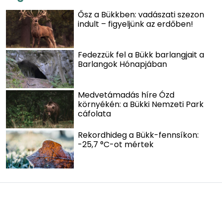
Ősz a Bükkben: vadászati szezon
indult – figyeljünk az erdőben!
Fedezzük fel a Bükk barlangjait a
Barlangok Hónapjában
Medvetámadás híre Ózd
környékén: a Bükki Nemzeti Park
cáfolata
Rekordhideg a Bükk-fennsíkon:
-25,7 °C-ot mértek