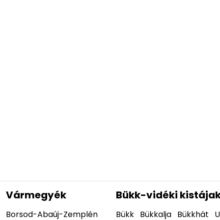
Vármegyék
Bükk-vidéki kistája
Borsod-Abaúj-Zemplén
Bükk
Bükkalja
Bükkhát
U