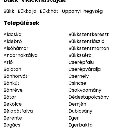
Bükk
Bükkalja
Bükkhát
Upponyi-hegység
Települések
Alacska
Bükkszentkereszt
Aldebrő
Bükkszentlászló
Alsóhámor
Bükkszentmárton
Andornaktálya
Bükkzsérc
Arló
Cserépfalu
Balaton
Cserépváralja
Bánhorváti
Csernely
Bánkút
Csincse
Bánréve
Csokvaomány
Bátor
Dédestapolcsány
Bekölce
Demjén
Bélapátfalva
Dubicsány
Berente
Eger
Bogács
Egerbakta