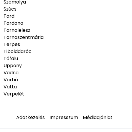
Szomolya
Szúcs
Tard
Tardona
Tarnalelesz
Tarnaszentmária
Terpes
Tibolddaróc
Tófalu
Uppony
Vadna
Varbó
Vatta
Verpelét
Adatkezelés
Impresszum
Médiaajánlat