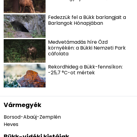
Fedezzük fel a Bükk barlangjait a
Barlangok Hónapjában
Medvetámadás híre Ózd
környékén: a Bükki Nemzeti Park
cáfolata
Rekordhideg a Bükk-fennsíkon:
-25,7 °C-ot mértek
Vármegyék
Borsod-Abaúj-Zemplén
Heves
Bükk-vidéki kistájak