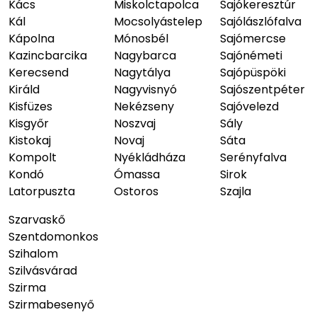
Kács
Miskolctapolca
Sajókeresztúr
Kál
Mocsolyástelep
Sajólászlófalva
Kápolna
Mónosbél
Sajómercse
Kazincbarcika
Nagybarca
Sajónémeti
Kerecsend
Nagytálya
Sajópüspöki
Királd
Nagyvisnyó
Sajószentpéter
Kisfüzes
Nekézseny
Sajóvelezd
Kisgyőr
Noszvaj
Sály
Kistokaj
Novaj
Sáta
Kompolt
Nyékládháza
Serényfalva
Kondó
Ómassa
Sirok
Latorpuszta
Ostoros
Szajla
Szarvaskő
Szentdomonkos
Szihalom
Szilvásvárad
Szirma
Szirmabesenyő