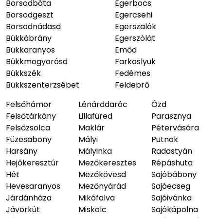
Borsodbóta
Egerbocs
Borsodgeszt
Egercsehi
Borsodnádasd
Egerszalók
Bükkábrány
Egerszólát
Bükkaranyos
Emőd
Bükkmogyorósd
Farkaslyuk
Bükkszék
Fedémes
Bükkszenterzsébet
Feldebrő
Felsőhámor
Lénárddaróc
Ózd
Felsőtárkány
Lillafüred
Parasznya
Felsőzsolca
Maklár
Pétervására
Füzesabony
Mályi
Putnok
Harsány
Mályinka
Radostyán
Hejőkeresztúr
Mezőkeresztes
Répáshuta
Hét
Mezőkövesd
Sajóbábony
Hevesaranyos
Mezőnyárád
Sajóecseg
Járdánháza
Mikófalva
Sajóivánka
Jávorkút
Miskolc
Sajókápolna