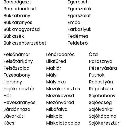
Borsodgeszt
Egercsehi
Borsodnádasd
Egerszalók
Bükkábrány
Egerszólát
Bükkaranyos
Emőd
Bükkmogyorósd
Farkaslyuk
Bükkszék
Fedémes
Bükkszenterzsébet
Feldebrő
Felsőhámor
Lénárddaróc
Ózd
Felsőtárkány
Lillafüred
Parasznya
Felsőzsolca
Maklár
Pétervására
Füzesabony
Mályi
Putnok
Harsány
Mályinka
Radostyán
Hejőkeresztúr
Mezőkeresztes
Répáshuta
Hét
Mezőkövesd
Sajóbábony
Hevesaranyos
Mezőnyárád
Sajóecseg
Járdánháza
Mikófalva
Sajóivánka
Jávorkút
Miskolc
Sajókápolna
Kács
Miskolctapolca
Sajókeresztúr