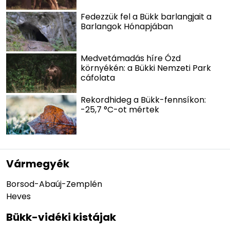
Fedezzük fel a Bükk barlangjait a
Barlangok Hónapjában
Medvetámadás híre Ózd
környékén: a Bükki Nemzeti Park
cáfolata
Rekordhideg a Bükk-fennsíkon:
-25,7 °C-ot mértek
Vármegyék
Borsod-Abaúj-Zemplén
Heves
Bükk-vidéki kistájak