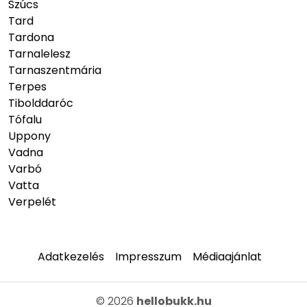
Szúcs
Tard
Tardona
Tarnalelesz
Tarnaszentmária
Terpes
Tibolddaróc
Tófalu
Uppony
Vadna
Varbó
Vatta
Verpelét
Adatkezelés
Impresszum
Médiaajánlat
© 2026
hellobukk.hu