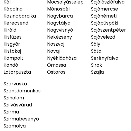
Kál
Mocsolyástelep
Sajólászlófalva
Kápolna
Mónosbél
Sajómercse
Kazincbarcika
Nagybarca
Sajónémeti
Kerecsend
Nagytálya
Sajópüspöki
Királd
Nagyvisnyó
Sajószentpéter
Kisfüzes
Nekézseny
Sajóvelezd
Kisgyőr
Noszvaj
Sály
Kistokaj
Novaj
Sáta
Kompolt
Nyékládháza
Serényfalva
Kondó
Ómassa
Sirok
Latorpuszta
Ostoros
Szajla
Szarvaskő
Szentdomonkos
Szihalom
Szilvásvárad
Szirma
Szirmabesenyő
Szomolya