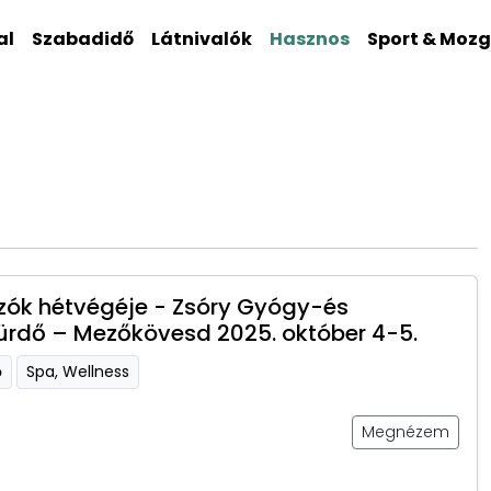
al
Szabadidő
Látnivalók
Hasznos
Sport & Moz
ók hétvégéje - Zsóry Gyógy-és
ürdő – Mezőkövesd 2025. október 4-5.
ő
Spa, Wellness
Megnézem