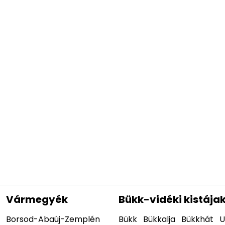
Vármegyék
Bükk-vidéki kistája
Borsod-Abaúj-Zemplén
Bükk
Bükkalja
Bükkhát
U