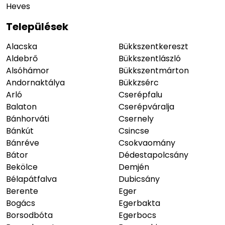
Heves
Települések
Alacska
Bükkszentkereszt
Aldebrő
Bükkszentlászló
Alsóhámor
Bükkszentmárton
Andornaktálya
Bükkzsérc
Arló
Cserépfalu
Balaton
Cserépváralja
Bánhorváti
Csernely
Bánkút
Csincse
Bánréve
Csokvaomány
Bátor
Dédestapolcsány
Bekölce
Demjén
Bélapátfalva
Dubicsány
Berente
Eger
Bogács
Egerbakta
Borsodbóta
Egerbocs