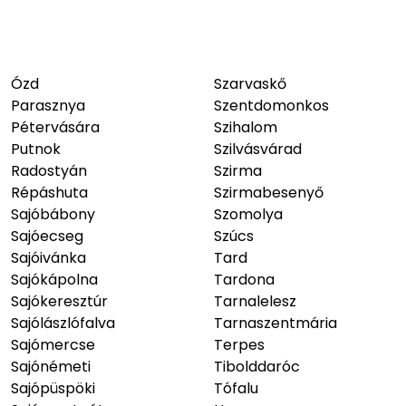
Ózd
Szarvaskő
Parasznya
Szentdomonkos
Pétervására
Szihalom
Putnok
Szilvásvárad
Radostyán
Szirma
Répáshuta
Szirmabesenyő
Sajóbábony
Szomolya
Sajóecseg
Szúcs
Sajóivánka
Tard
Sajókápolna
Tardona
Sajókeresztúr
Tarnalelesz
Sajólászlófalva
Tarnaszentmária
Sajómercse
Terpes
Sajónémeti
Tibolddaróc
Sajópüspöki
Tófalu