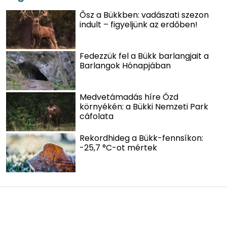
Ősz a Bükkben: vadászati szezon
indult – figyeljünk az erdőben!
Fedezzük fel a Bükk barlangjait a
Barlangok Hónapjában
Medvetámadás híre Ózd
környékén: a Bükki Nemzeti Park
cáfolata
Rekordhideg a Bükk-fennsíkon:
-25,7 °C-ot mértek