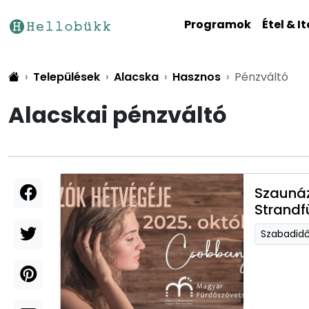
Programok
Étel & It
Települések
Alacska
Hasznos
Pénzváltó
Alacskai pénzváltó
Szaunáz
Strandf
Szabadid