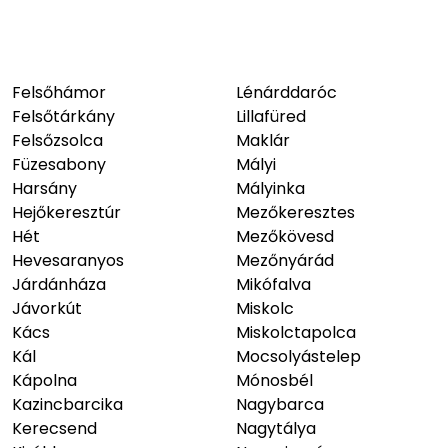
Felsőhámor
Lénárddaróc
Felsőtárkány
Lillafüred
Felsőzsolca
Maklár
Füzesabony
Mályi
Harsány
Mályinka
Hejőkeresztúr
Mezőkeresztes
Hét
Mezőkövesd
Hevesaranyos
Mezőnyárád
Járdánháza
Mikófalva
Jávorkút
Miskolc
Kács
Miskolctapolca
Kál
Mocsolyástelep
Kápolna
Mónosbél
Kazincbarcika
Nagybarca
Kerecsend
Nagytálya