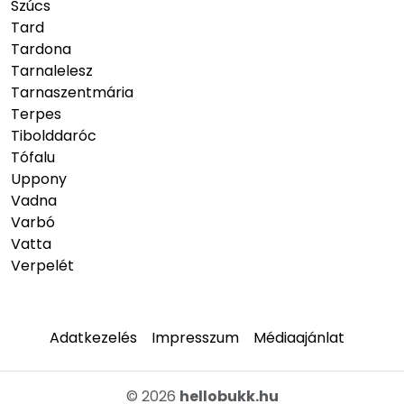
Szúcs
Tard
Tardona
Tarnalelesz
Tarnaszentmária
Terpes
Tibolddaróc
Tófalu
Uppony
Vadna
Varbó
Vatta
Verpelét
Adatkezelés
Impresszum
Médiaajánlat
© 2026
hellobukk.hu