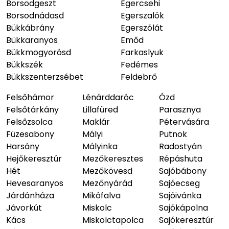
Borsodgeszt
Egercsehi
Borsodnádasd
Egerszalók
Bükkábrány
Egerszólát
Bükkaranyos
Emőd
Bükkmogyorósd
Farkaslyuk
Bükkszék
Fedémes
Bükkszenterzsébet
Feldebrő
Felsőhámor
Lénárddaróc
Ózd
Felsőtárkány
Lillafüred
Parasznya
Felsőzsolca
Maklár
Pétervására
Füzesabony
Mályi
Putnok
Harsány
Mályinka
Radostyán
Hejőkeresztúr
Mezőkeresztes
Répáshuta
Hét
Mezőkövesd
Sajóbábony
Hevesaranyos
Mezőnyárád
Sajóecseg
Járdánháza
Mikófalva
Sajóivánka
Jávorkút
Miskolc
Sajókápolna
Kács
Miskolctapolca
Sajókeresztúr