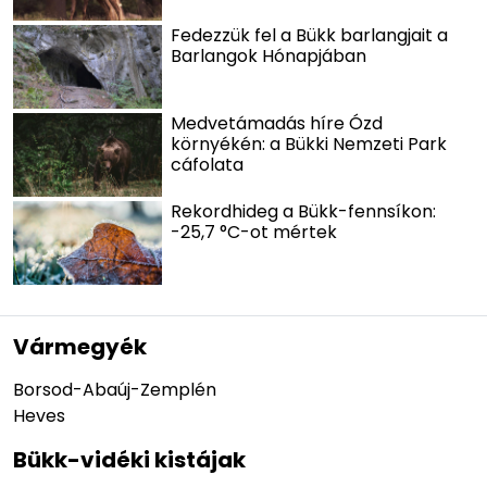
Fedezzük fel a Bükk barlangjait a
Barlangok Hónapjában
Medvetámadás híre Ózd
környékén: a Bükki Nemzeti Park
cáfolata
Rekordhideg a Bükk-fennsíkon:
-25,7 °C-ot mértek
Vármegyék
Borsod-Abaúj-Zemplén
Heves
Bükk-vidéki kistájak