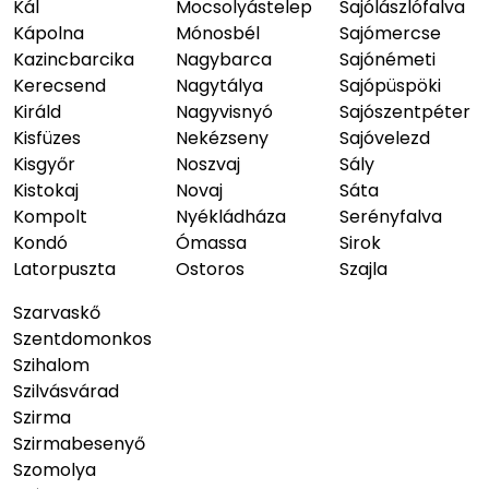
Kál
Mocsolyástelep
Sajólászlófalva
Kápolna
Mónosbél
Sajómercse
Kazincbarcika
Nagybarca
Sajónémeti
Kerecsend
Nagytálya
Sajópüspöki
Királd
Nagyvisnyó
Sajószentpéter
Kisfüzes
Nekézseny
Sajóvelezd
Kisgyőr
Noszvaj
Sály
Kistokaj
Novaj
Sáta
Kompolt
Nyékládháza
Serényfalva
Kondó
Ómassa
Sirok
Latorpuszta
Ostoros
Szajla
Szarvaskő
Szentdomonkos
Szihalom
Szilvásvárad
Szirma
Szirmabesenyő
Szomolya