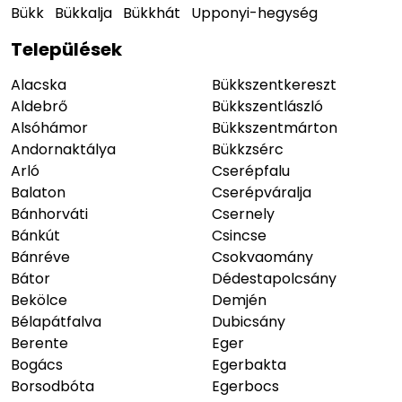
Bükk
Bükkalja
Bükkhát
Upponyi-hegység
Települések
Alacska
Bükkszentkereszt
Aldebrő
Bükkszentlászló
Alsóhámor
Bükkszentmárton
Andornaktálya
Bükkzsérc
Arló
Cserépfalu
Balaton
Cserépváralja
Bánhorváti
Csernely
Bánkút
Csincse
Bánréve
Csokvaomány
Bátor
Dédestapolcsány
Bekölce
Demjén
Bélapátfalva
Dubicsány
Berente
Eger
Bogács
Egerbakta
Borsodbóta
Egerbocs