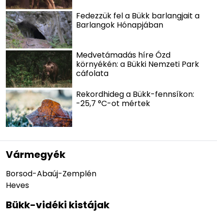
Fedezzük fel a Bükk barlangjait a
Barlangok Hónapjában
Medvetámadás híre Ózd
környékén: a Bükki Nemzeti Park
cáfolata
Rekordhideg a Bükk-fennsíkon:
-25,7 °C-ot mértek
Vármegyék
Borsod-Abaúj-Zemplén
Heves
Bükk-vidéki kistájak