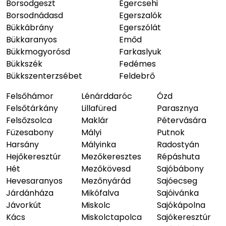
Borsodgeszt
Egercsehi
Borsodnádasd
Egerszalók
Bükkábrány
Egerszólát
Bükkaranyos
Emőd
Bükkmogyorósd
Farkaslyuk
Bükkszék
Fedémes
Bükkszenterzsébet
Feldebrő
Felsőhámor
Lénárddaróc
Ózd
Felsőtárkány
Lillafüred
Parasznya
Felsőzsolca
Maklár
Pétervására
Füzesabony
Mályi
Putnok
Harsány
Mályinka
Radostyán
Hejőkeresztúr
Mezőkeresztes
Répáshuta
Hét
Mezőkövesd
Sajóbábony
Hevesaranyos
Mezőnyárád
Sajóecseg
Járdánháza
Mikófalva
Sajóivánka
Jávorkút
Miskolc
Sajókápolna
Kács
Miskolctapolca
Sajókeresztúr