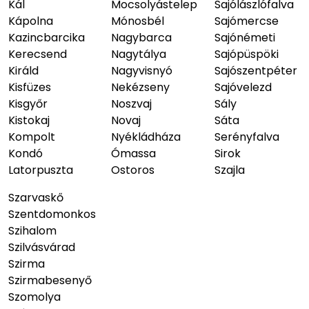
Kál
Mocsolyástelep
Sajólászlófalva
Kápolna
Mónosbél
Sajómercse
Kazincbarcika
Nagybarca
Sajónémeti
Kerecsend
Nagytálya
Sajópüspöki
Királd
Nagyvisnyó
Sajószentpéter
Kisfüzes
Nekézseny
Sajóvelezd
Kisgyőr
Noszvaj
Sály
Kistokaj
Novaj
Sáta
Kompolt
Nyékládháza
Serényfalva
Kondó
Ómassa
Sirok
Latorpuszta
Ostoros
Szajla
Szarvaskő
Szentdomonkos
Szihalom
Szilvásvárad
Szirma
Szirmabesenyő
Szomolya