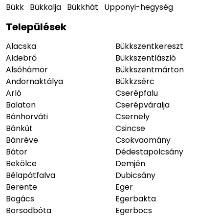
Bükk
Bükkalja
Bükkhát
Upponyi-hegység
Települések
Alacska
Bükkszentkereszt
Aldebrő
Bükkszentlászló
Alsóhámor
Bükkszentmárton
Andornaktálya
Bükkzsérc
Arló
Cserépfalu
Balaton
Cserépváralja
Bánhorváti
Csernely
Bánkút
Csincse
Bánréve
Csokvaomány
Bátor
Dédestapolcsány
Bekölce
Demjén
Bélapátfalva
Dubicsány
Berente
Eger
Bogács
Egerbakta
Borsodbóta
Egerbocs