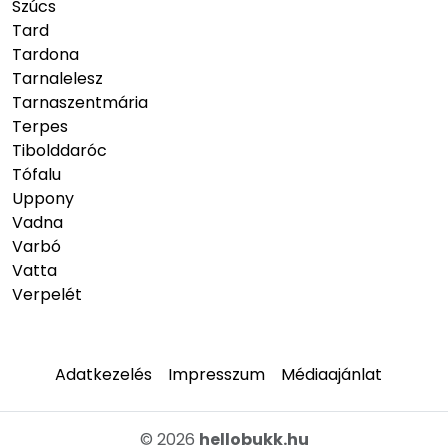
Szúcs
Tard
Tardona
Tarnalelesz
Tarnaszentmária
Terpes
Tibolddaróc
Tófalu
Uppony
Vadna
Varbó
Vatta
Verpelét
Adatkezelés
Impresszum
Médiaajánlat
© 2026
hellobukk.hu