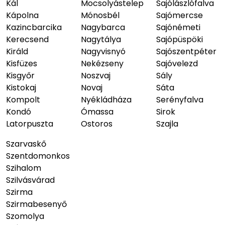
Kál
Mocsolyástelep
Sajólászlófalva
Kápolna
Mónosbél
Sajómercse
Kazincbarcika
Nagybarca
Sajónémeti
Kerecsend
Nagytálya
Sajópüspöki
Királd
Nagyvisnyó
Sajószentpéter
Kisfüzes
Nekézseny
Sajóvelezd
Kisgyőr
Noszvaj
Sály
Kistokaj
Novaj
Sáta
Kompolt
Nyékládháza
Serényfalva
Kondó
Ómassa
Sirok
Latorpuszta
Ostoros
Szajla
Szarvaskő
Szentdomonkos
Szihalom
Szilvásvárad
Szirma
Szirmabesenyő
Szomolya