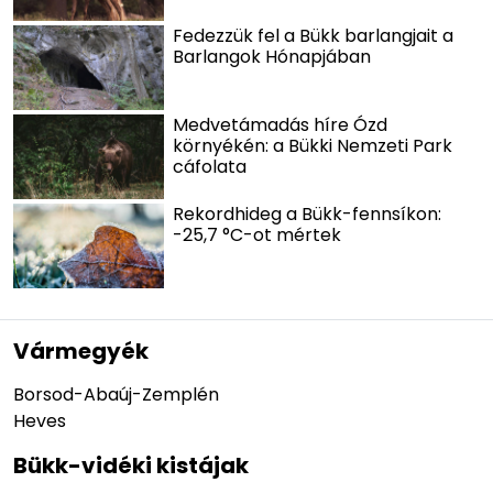
Fedezzük fel a Bükk barlangjait a
Barlangok Hónapjában
Medvetámadás híre Ózd
környékén: a Bükki Nemzeti Park
cáfolata
Rekordhideg a Bükk-fennsíkon:
-25,7 °C-ot mértek
Vármegyék
Borsod-Abaúj-Zemplén
Heves
Bükk-vidéki kistájak