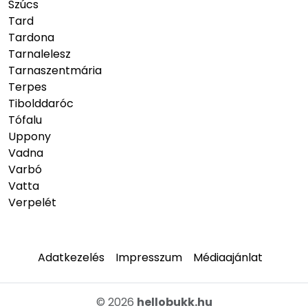
Szúcs
Tard
Tardona
Tarnalelesz
Tarnaszentmária
Terpes
Tibolddaróc
Tófalu
Uppony
Vadna
Varbó
Vatta
Verpelét
Adatkezelés
Impresszum
Médiaajánlat
© 2026
hellobukk.hu