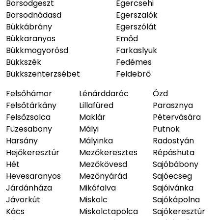
Borsodgeszt
Egercsehi
Borsodnádasd
Egerszalók
Bükkábrány
Egerszólát
Bükkaranyos
Emőd
Bükkmogyorósd
Farkaslyuk
Bükkszék
Fedémes
Bükkszenterzsébet
Feldebrő
Felsőhámor
Lénárddaróc
Ózd
Felsőtárkány
Lillafüred
Parasznya
Felsőzsolca
Maklár
Pétervására
Füzesabony
Mályi
Putnok
Harsány
Mályinka
Radostyán
Hejőkeresztúr
Mezőkeresztes
Répáshuta
Hét
Mezőkövesd
Sajóbábony
Hevesaranyos
Mezőnyárád
Sajóecseg
Járdánháza
Mikófalva
Sajóivánka
Jávorkút
Miskolc
Sajókápolna
Kács
Miskolctapolca
Sajókeresztúr