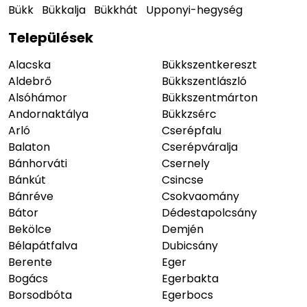
Bükk
Bükkalja
Bükkhát
Upponyi-hegység
Települések
Alacska
Bükkszentkereszt
Aldebrő
Bükkszentlászló
Alsóhámor
Bükkszentmárton
Andornaktálya
Bükkzsérc
Arló
Cserépfalu
Balaton
Cserépváralja
Bánhorváti
Csernely
Bánkút
Csincse
Bánréve
Csokvaomány
Bátor
Dédestapolcsány
Bekölce
Demjén
Bélapátfalva
Dubicsány
Berente
Eger
Bogács
Egerbakta
Borsodbóta
Egerbocs