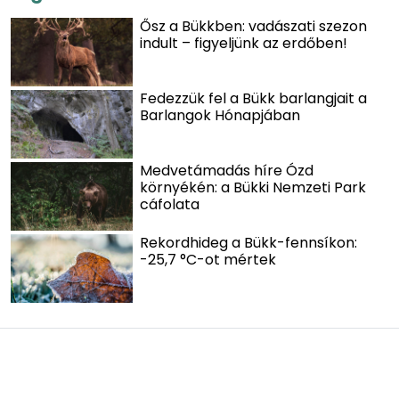
Ősz a Bükkben: vadászati szezon
indult – figyeljünk az erdőben!
Fedezzük fel a Bükk barlangjait a
Barlangok Hónapjában
Medvetámadás híre Ózd
környékén: a Bükki Nemzeti Park
cáfolata
Rekordhideg a Bükk-fennsíkon:
-25,7 °C-ot mértek