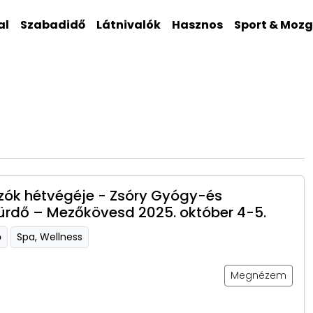
al
Szabadidő
Látnivalók
Hasznos
Sport & Moz
ók hétvégéje - Zsóry Gyógy-és
ürdő – Mezőkövesd 2025. október 4-5.
ő
Spa, Wellness
Megnézem