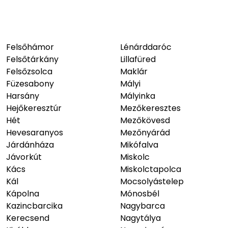
Felsőhámor
Lénárddaróc
Felsőtárkány
Lillafüred
Felsőzsolca
Maklár
Füzesabony
Mályi
Harsány
Mályinka
Hejőkeresztúr
Mezőkeresztes
Hét
Mezőkövesd
Hevesaranyos
Mezőnyárád
Járdánháza
Mikófalva
Jávorkút
Miskolc
Kács
Miskolctapolca
Kál
Mocsolyástelep
Kápolna
Mónosbél
Kazincbarcika
Nagybarca
Kerecsend
Nagytálya