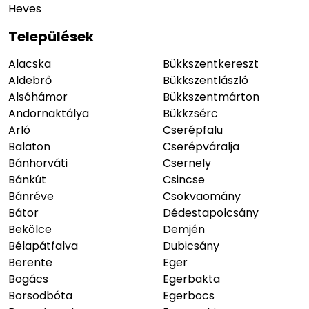
Heves
Települések
Alacska
Bükkszentkereszt
Aldebrő
Bükkszentlászló
Alsóhámor
Bükkszentmárton
Andornaktálya
Bükkzsérc
Arló
Cserépfalu
Balaton
Cserépváralja
Bánhorváti
Csernely
Bánkút
Csincse
Bánréve
Csokvaomány
Bátor
Dédestapolcsány
Bekölce
Demjén
Bélapátfalva
Dubicsány
Berente
Eger
Bogács
Egerbakta
Borsodbóta
Egerbocs