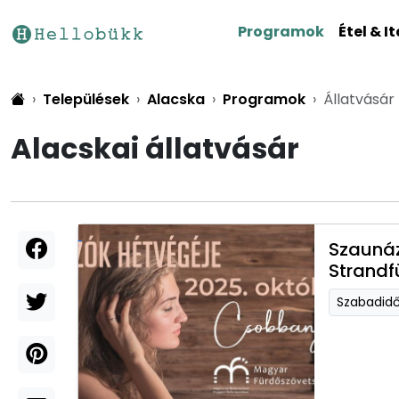
Programok
Étel & It
Települések
Alacska
Programok
Állatvásár
Alacskai állatvásár
Szaunáz
Strandf
Szabadid