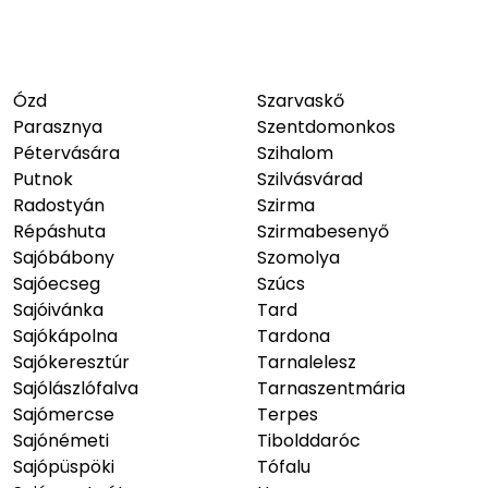
Ózd
Szarvaskő
Parasznya
Szentdomonkos
Pétervására
Szihalom
Putnok
Szilvásvárad
Radostyán
Szirma
Répáshuta
Szirmabesenyő
Sajóbábony
Szomolya
Sajóecseg
Szúcs
Sajóivánka
Tard
Sajókápolna
Tardona
Sajókeresztúr
Tarnalelesz
Sajólászlófalva
Tarnaszentmária
Sajómercse
Terpes
Sajónémeti
Tibolddaróc
Sajópüspöki
Tófalu