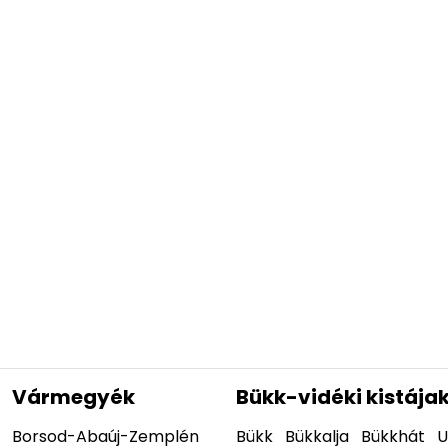
Vármegyék
Bükk-vidéki kistája
Borsod-Abaúj-Zemplén
Bükk
Bükkalja
Bükkhát
U