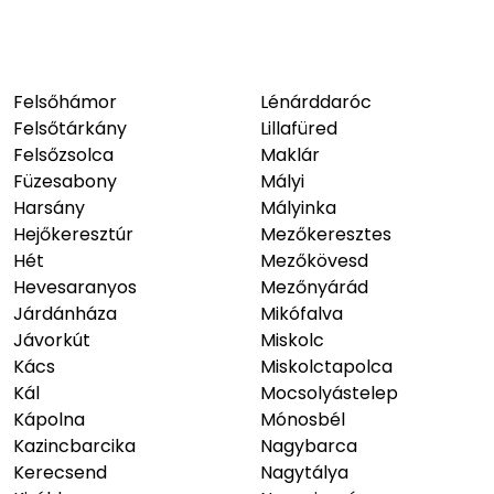
Felsőhámor
Lénárddaróc
Felsőtárkány
Lillafüred
Felsőzsolca
Maklár
Füzesabony
Mályi
Harsány
Mályinka
Hejőkeresztúr
Mezőkeresztes
Hét
Mezőkövesd
Hevesaranyos
Mezőnyárád
Járdánháza
Mikófalva
Jávorkút
Miskolc
Kács
Miskolctapolca
Kál
Mocsolyástelep
Kápolna
Mónosbél
Kazincbarcika
Nagybarca
Kerecsend
Nagytálya