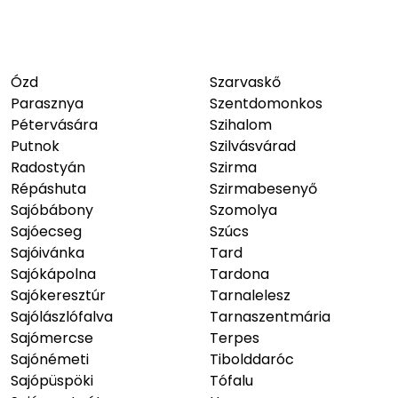
Ózd
Szarvaskő
Parasznya
Szentdomonkos
Pétervására
Szihalom
Putnok
Szilvásvárad
Radostyán
Szirma
Répáshuta
Szirmabesenyő
Sajóbábony
Szomolya
Sajóecseg
Szúcs
Sajóivánka
Tard
Sajókápolna
Tardona
Sajókeresztúr
Tarnalelesz
Sajólászlófalva
Tarnaszentmária
Sajómercse
Terpes
Sajónémeti
Tibolddaróc
Sajópüspöki
Tófalu