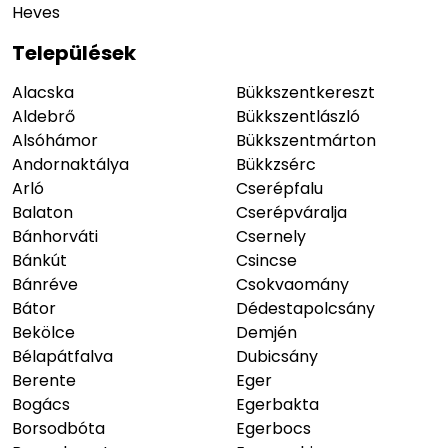
Heves
Települések
Alacska
Bükkszentkereszt
Aldebrő
Bükkszentlászló
Alsóhámor
Bükkszentmárton
Andornaktálya
Bükkzsérc
Arló
Cserépfalu
Balaton
Cserépváralja
Bánhorváti
Csernely
Bánkút
Csincse
Bánréve
Csokvaomány
Bátor
Dédestapolcsány
Bekölce
Demjén
Bélapátfalva
Dubicsány
Berente
Eger
Bogács
Egerbakta
Borsodbóta
Egerbocs