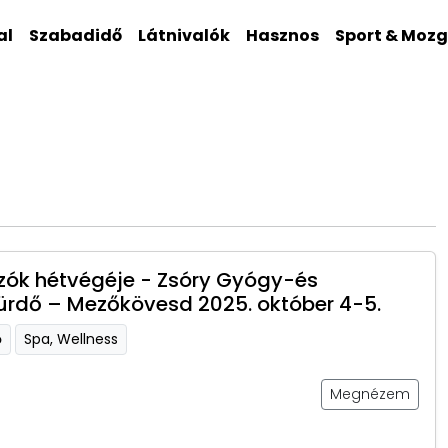
al
Szabadidő
Látnivalók
Hasznos
Sport & Moz
ók hétvégéje - Zsóry Gyógy-és
ürdő – Mezőkövesd 2025. október 4-5.
ő
Spa, Wellness
Megnézem