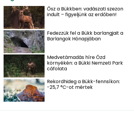
Ősz a Bükkben: vadászati szezon
indult – figyeljünk az erdőben!
Fedezzük fel a Bükk barlangjait a
Barlangok Hónapjában
Medvetámadás híre Ózd
környékén: a Bükki Nemzeti Park
cáfolata
Rekordhideg a Bükk-fennsíkon:
-25,7 °C-ot mértek