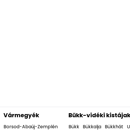
Vármegyék
Bükk-vidéki kistája
Borsod-Abaúj-Zemplén
Bükk
Bükkalja
Bükkhát
U