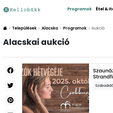
Programok
Étel & It
Települések
Alacska
Programok
Aukció
Alacskai aukció
Szaunáz
Strandf
Szabadid