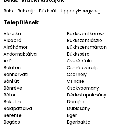
Bükk
Bükkalja
Bükkhát
Upponyi-hegység
Települések
Alacska
Bükkszentkereszt
Aldebrő
Bükkszentlászló
Alsóhámor
Bükkszentmárton
Andornaktálya
Bükkzsérc
Arló
Cserépfalu
Balaton
Cserépváralja
Bánhorváti
Csernely
Bánkút
Csincse
Bánréve
Csokvaomány
Bátor
Dédestapolcsány
Bekölce
Demjén
Bélapátfalva
Dubicsány
Berente
Eger
Bogács
Egerbakta