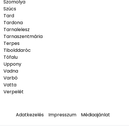
Szomolya
Szúcs
Tard
Tardona
Tarnalelesz
Tarnaszentmária
Terpes
Tibolddaróc
Tófalu
Uppony
Vadna
Varbó
Vatta
Verpelét
Adatkezelés
Impresszum
Médiaajánlat