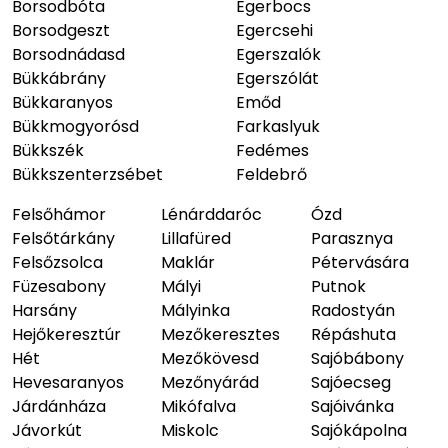
Borsodbóta
Egerbocs
Borsodgeszt
Egercsehi
Borsodnádasd
Egerszalók
Bükkábrány
Egerszólát
Bükkaranyos
Emőd
Bükkmogyorósd
Farkaslyuk
Bükkszék
Fedémes
Bükkszenterzsébet
Feldebrő
Felsőhámor
Lénárddaróc
Ózd
Felsőtárkány
Lillafüred
Parasznya
Felsőzsolca
Maklár
Pétervására
Füzesabony
Mályi
Putnok
Harsány
Mályinka
Radostyán
Hejőkeresztúr
Mezőkeresztes
Répáshuta
Hét
Mezőkövesd
Sajóbábony
Hevesaranyos
Mezőnyárád
Sajóecseg
Járdánháza
Mikófalva
Sajóivánka
Jávorkút
Miskolc
Sajókápolna