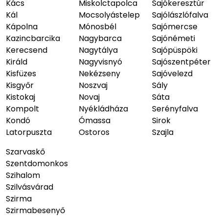
Kács
Miskolctapolca
Sajókeresztúr
Kál
Mocsolyástelep
Sajólászlófalva
Kápolna
Mónosbél
Sajómercse
Kazincbarcika
Nagybarca
Sajónémeti
Kerecsend
Nagytálya
Sajópüspöki
Királd
Nagyvisnyó
Sajószentpéter
Kisfüzes
Nekézseny
Sajóvelezd
Kisgyőr
Noszvaj
Sály
Kistokaj
Novaj
Sáta
Kompolt
Nyékládháza
Serényfalva
Kondó
Ómassa
Sirok
Latorpuszta
Ostoros
Szajla
Szarvaskő
Szentdomonkos
Szihalom
Szilvásvárad
Szirma
Szirmabesenyő