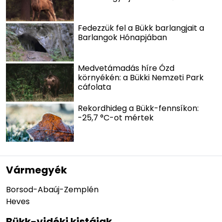
Fedezzük fel a Bükk barlangjait a
Barlangok Hónapjában
Medvetámadás híre Ózd
környékén: a Bükki Nemzeti Park
cáfolata
Rekordhideg a Bükk-fennsíkon:
-25,7 °C-ot mértek
Vármegyék
Borsod-Abaúj-Zemplén
Heves
Bükk-vidéki kistájak