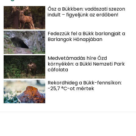
Ősz a Bükkben: vadászati szezon
indult – figyeljünk az erdőben!
Fedezzük fel a Bükk barlangjait a
Barlangok Hónapjában
Medvetámadás híre Ózd
környékén: a Bükki Nemzeti Park
cáfolata
Rekordhideg a Bükk-fennsíkon:
-25,7 °C-ot mértek