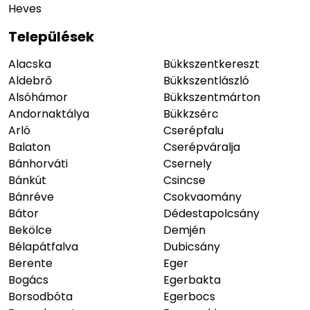
Heves
Települések
Alacska
Bükkszentkereszt
Aldebrő
Bükkszentlászló
Alsóhámor
Bükkszentmárton
Andornaktálya
Bükkzsérc
Arló
Cserépfalu
Balaton
Cserépváralja
Bánhorváti
Csernely
Bánkút
Csincse
Bánréve
Csokvaomány
Bátor
Dédestapolcsány
Bekölce
Demjén
Bélapátfalva
Dubicsány
Berente
Eger
Bogács
Egerbakta
Borsodbóta
Egerbocs