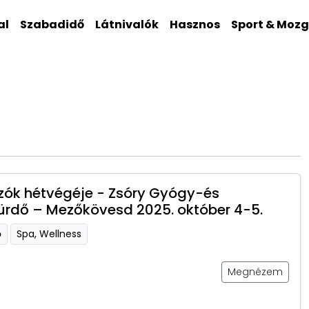
al
Szabadidő
Látnivalók
Hasznos
Sport & Moz
ók hétvégéje - Zsóry Gyógy-és
ürdő – Mezőkövesd 2025. október 4-5.
ő
Spa, Wellness
Megnézem