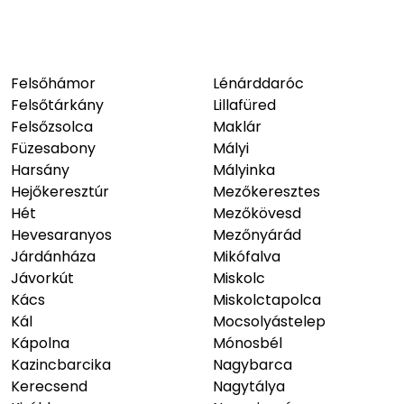
Felsőhámor
Lénárddaróc
Felsőtárkány
Lillafüred
Felsőzsolca
Maklár
Füzesabony
Mályi
Harsány
Mályinka
Hejőkeresztúr
Mezőkeresztes
Hét
Mezőkövesd
Hevesaranyos
Mezőnyárád
Járdánháza
Mikófalva
Jávorkút
Miskolc
Kács
Miskolctapolca
Kál
Mocsolyástelep
Kápolna
Mónosbél
Kazincbarcika
Nagybarca
Kerecsend
Nagytálya