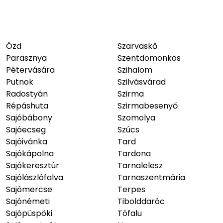
Ózd
Szarvaskő
Parasznya
Szentdomonkos
Pétervására
Szihalom
Putnok
Szilvásvárad
Radostyán
Szirma
Répáshuta
Szirmabesenyő
Sajóbábony
Szomolya
Sajóecseg
Szúcs
Sajóivánka
Tard
Sajókápolna
Tardona
Sajókeresztúr
Tarnalelesz
Sajólászlófalva
Tarnaszentmária
Sajómercse
Terpes
Sajónémeti
Tibolddaróc
Sajópüspöki
Tófalu