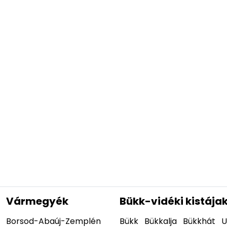
Vármegyék
Bükk-vidéki kistája
Borsod-Abaúj-Zemplén
Bükk
Bükkalja
Bükkhát
U