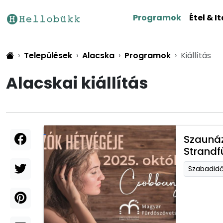
Programok
Étel & It
Települések
Alacska
Programok
Kiállítás
Alacskai kiállítás
Szaunáz
Strandf
Szabadid