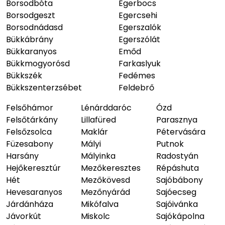
Borsodbóta
Egerbocs
Borsodgeszt
Egercsehi
Borsodnádasd
Egerszalók
Bükkábrány
Egerszólát
Bükkaranyos
Emőd
Bükkmogyorósd
Farkaslyuk
Bükkszék
Fedémes
Bükkszenterzsébet
Feldebrő
Felsőhámor
Lénárddaróc
Ózd
Felsőtárkány
Lillafüred
Parasznya
Felsőzsolca
Maklár
Pétervására
Füzesabony
Mályi
Putnok
Harsány
Mályinka
Radostyán
Hejőkeresztúr
Mezőkeresztes
Répáshuta
Hét
Mezőkövesd
Sajóbábony
Hevesaranyos
Mezőnyárád
Sajóecseg
Járdánháza
Mikófalva
Sajóivánka
Jávorkút
Miskolc
Sajókápolna