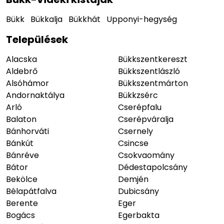
Bükk
Bükkalja
Bükkhát
Upponyi-hegység
Települések
Alacska
Bükkszentkereszt
Aldebrő
Bükkszentlászló
Alsóhámor
Bükkszentmárton
Andornaktálya
Bükkzsérc
Arló
Cserépfalu
Balaton
Cserépváralja
Bánhorváti
Csernely
Bánkút
Csincse
Bánréve
Csokvaomány
Bátor
Dédestapolcsány
Bekölce
Demjén
Bélapátfalva
Dubicsány
Berente
Eger
Bogács
Egerbakta