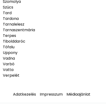
Szomolya
Szúcs
Tard
Tardona
Tarnalelesz
Tarnaszentmária
Terpes
Tibolddaróc
Tófalu
Uppony
Vadna
Varbó
Vatta
Verpelét
Adatkezelés
Impresszum
Médiaajánlat