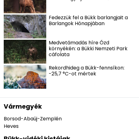
Fedezzük fel a Bükk barlangjait a
Barlangok Hónapjában
Medvetámadás híre Ózd
környékén: a Bükki Nemzeti Park
cáfolata
Rekordhideg a Bükk-fennsíkon:
-25,7 °C-ot mértek
Vármegyék
Borsod-Abaúj-Zemplén
Heves
Bükk-vidéki kistájak