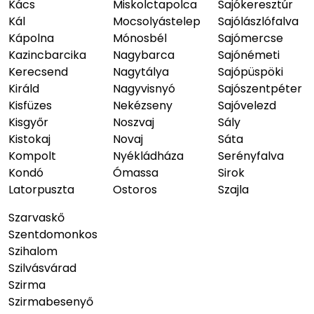
Kács
Miskolctapolca
Sajókeresztúr
Kál
Mocsolyástelep
Sajólászlófalva
Kápolna
Mónosbél
Sajómercse
Kazincbarcika
Nagybarca
Sajónémeti
Kerecsend
Nagytálya
Sajópüspöki
Királd
Nagyvisnyó
Sajószentpéter
Kisfüzes
Nekézseny
Sajóvelezd
Kisgyőr
Noszvaj
Sály
Kistokaj
Novaj
Sáta
Kompolt
Nyékládháza
Serényfalva
Kondó
Ómassa
Sirok
Latorpuszta
Ostoros
Szajla
Szarvaskő
Szentdomonkos
Szihalom
Szilvásvárad
Szirma
Szirmabesenyő