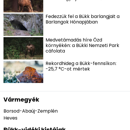
Fedezzük fel a Bükk barlangjait a
Barlangok Hónapjában
Medvetámadás híre Ózd
környékén: a Bükki Nemzeti Park
cáfolata
Rekordhideg a Bükk-fennsíkon:
-25,7 °C-ot mértek
Vármegyék
Borsod-Abaúj-Zemplén
Heves
Bükk-vidéki kistájak