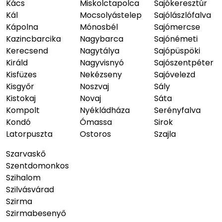
Kács
Miskolctapolca
Sajókeresztúr
Kál
Mocsolyástelep
Sajólászlófalva
Kápolna
Mónosbél
Sajómercse
Kazincbarcika
Nagybarca
Sajónémeti
Kerecsend
Nagytálya
Sajópüspöki
Királd
Nagyvisnyó
Sajószentpéter
Kisfüzes
Nekézseny
Sajóvelezd
Kisgyőr
Noszvaj
Sály
Kistokaj
Novaj
Sáta
Kompolt
Nyékládháza
Serényfalva
Kondó
Ómassa
Sirok
Latorpuszta
Ostoros
Szajla
Szarvaskő
Szentdomonkos
Szihalom
Szilvásvárad
Szirma
Szirmabesenyő