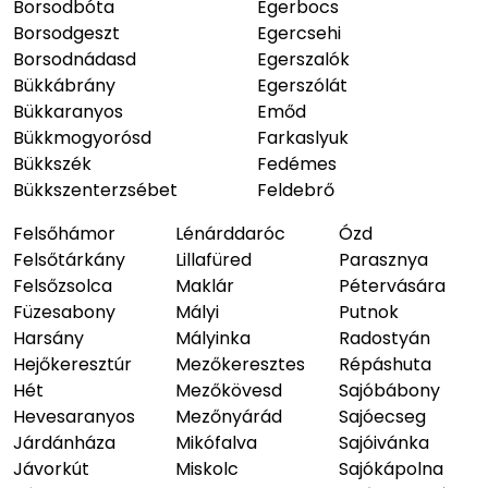
Borsodbóta
Egerbocs
Borsodgeszt
Egercsehi
Borsodnádasd
Egerszalók
Bükkábrány
Egerszólát
Bükkaranyos
Emőd
Bükkmogyorósd
Farkaslyuk
Bükkszék
Fedémes
Bükkszenterzsébet
Feldebrő
Felsőhámor
Lénárddaróc
Ózd
Felsőtárkány
Lillafüred
Parasznya
Felsőzsolca
Maklár
Pétervására
Füzesabony
Mályi
Putnok
Harsány
Mályinka
Radostyán
Hejőkeresztúr
Mezőkeresztes
Répáshuta
Hét
Mezőkövesd
Sajóbábony
Hevesaranyos
Mezőnyárád
Sajóecseg
Járdánháza
Mikófalva
Sajóivánka
Jávorkút
Miskolc
Sajókápolna