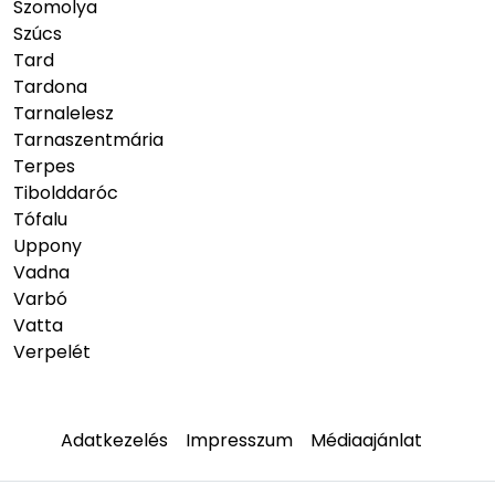
Szomolya
Szúcs
Tard
Tardona
Tarnalelesz
Tarnaszentmária
Terpes
Tibolddaróc
Tófalu
Uppony
Vadna
Varbó
Vatta
Verpelét
Adatkezelés
Impresszum
Médiaajánlat