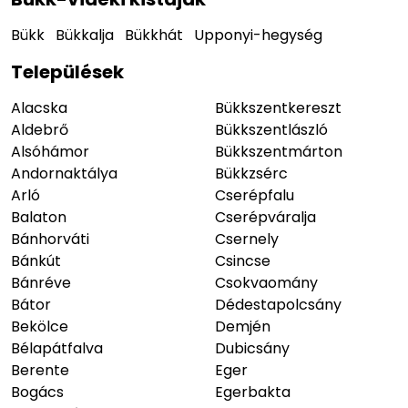
Bükk
Bükkalja
Bükkhát
Upponyi-hegység
Települések
Alacska
Bükkszentkereszt
Aldebrő
Bükkszentlászló
Alsóhámor
Bükkszentmárton
Andornaktálya
Bükkzsérc
Arló
Cserépfalu
Balaton
Cserépváralja
Bánhorváti
Csernely
Bánkút
Csincse
Bánréve
Csokvaomány
Bátor
Dédestapolcsány
Bekölce
Demjén
Bélapátfalva
Dubicsány
Berente
Eger
Bogács
Egerbakta