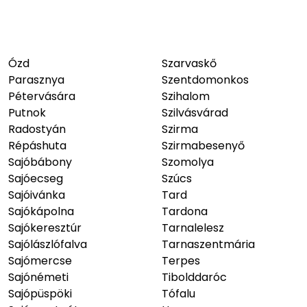
Ózd
Szarvaskő
Parasznya
Szentdomonkos
Pétervására
Szihalom
Putnok
Szilvásvárad
Radostyán
Szirma
Répáshuta
Szirmabesenyő
Sajóbábony
Szomolya
Sajóecseg
Szúcs
Sajóivánka
Tard
Sajókápolna
Tardona
Sajókeresztúr
Tarnalelesz
Sajólászlófalva
Tarnaszentmária
Sajómercse
Terpes
Sajónémeti
Tibolddaróc
Sajópüspöki
Tófalu