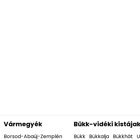
Vármegyék
Bükk-vidéki kistája
Borsod-Abaúj-Zemplén
Bükk
Bükkalja
Bükkhát
U