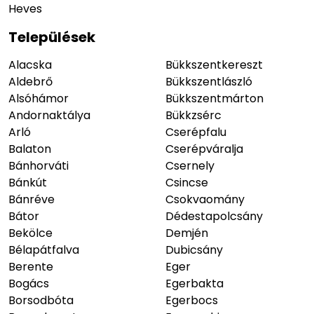
Heves
Települések
Alacska
Bükkszentkereszt
Aldebrő
Bükkszentlászló
Alsóhámor
Bükkszentmárton
Andornaktálya
Bükkzsérc
Arló
Cserépfalu
Balaton
Cserépváralja
Bánhorváti
Csernely
Bánkút
Csincse
Bánréve
Csokvaomány
Bátor
Dédestapolcsány
Bekölce
Demjén
Bélapátfalva
Dubicsány
Berente
Eger
Bogács
Egerbakta
Borsodbóta
Egerbocs