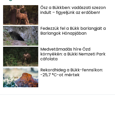
Ősz a Bükkben: vadászati szezon
indult – figyeljünk az erdőben!
Fedezzük fel a Bükk barlangjait a
Barlangok Hónapjában
Medvetámadás híre Ózd
környékén: a Bükki Nemzeti Park
cáfolata
Rekordhideg a Bükk-fennsíkon:
-25,7 °C-ot mértek