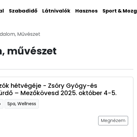
al
Szabadidő
Látnivalók
Hasznos
Sport & Moz
rodalom, Művészet
m, művészet
ók hétvégéje - Zsóry Gyógy-és
ürdő – Mezőkövesd 2025. október 4-5.
ő
Spa, Wellness
Megnézem