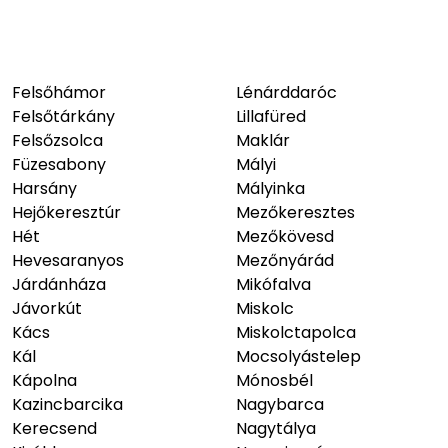
Felsőhámor
Lénárddaróc
Felsőtárkány
Lillafüred
Felsőzsolca
Maklár
Füzesabony
Mályi
Harsány
Mályinka
Hejőkeresztúr
Mezőkeresztes
Hét
Mezőkövesd
Hevesaranyos
Mezőnyárád
Járdánháza
Mikófalva
Jávorkút
Miskolc
Kács
Miskolctapolca
Kál
Mocsolyástelep
Kápolna
Mónosbél
Kazincbarcika
Nagybarca
Kerecsend
Nagytálya