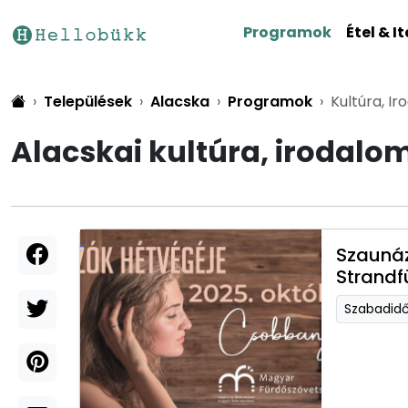
Programok
Étel & It
Települések
Alacska
Programok
Kultúra, I
Alacskai kultúra, irodalo
Szaunáz
Strandf
Szabadid