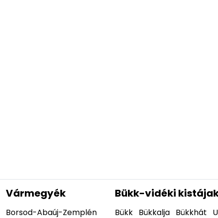
Vármegyék
Bükk-vidéki kistája
Borsod-Abaúj-Zemplén
Bükk
Bükkalja
Bükkhát
U