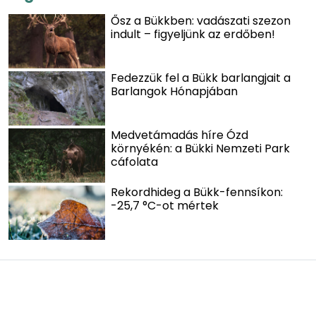
Ősz a Bükkben: vadászati szezon
indult – figyeljünk az erdőben!
Fedezzük fel a Bükk barlangjait a
Barlangok Hónapjában
Medvetámadás híre Ózd
környékén: a Bükki Nemzeti Park
cáfolata
Rekordhideg a Bükk-fennsíkon:
-25,7 °C-ot mértek