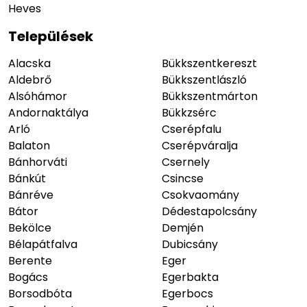
Heves
Települések
Alacska
Bükkszentkereszt
Aldebrő
Bükkszentlászló
Alsóhámor
Bükkszentmárton
Andornaktálya
Bükkzsérc
Arló
Cserépfalu
Balaton
Cserépváralja
Bánhorváti
Csernely
Bánkút
Csincse
Bánréve
Csokvaomány
Bátor
Dédestapolcsány
Bekölce
Demjén
Bélapátfalva
Dubicsány
Berente
Eger
Bogács
Egerbakta
Borsodbóta
Egerbocs