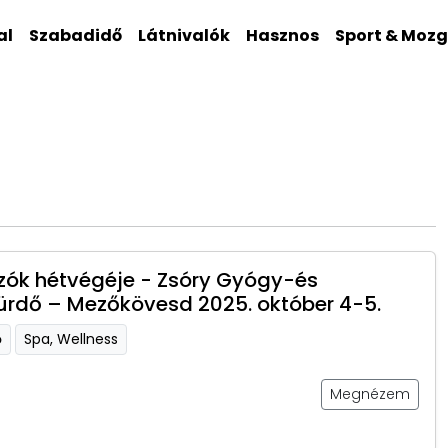
al
Szabadidő
Látnivalók
Hasznos
Sport & Moz
ók hétvégéje - Zsóry Gyógy-és
ürdő – Mezőkövesd 2025. október 4-5.
ő
Spa, Wellness
Megnézem