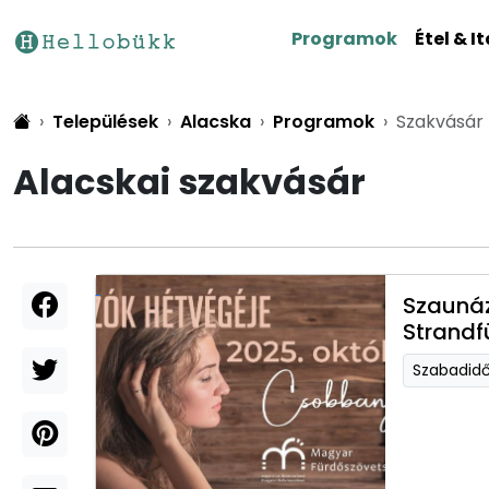
Programok
Étel & It
Települések
Alacska
Programok
Szakvásár
Alacskai szakvásár
Szaunáz
Strandf
Szabadid