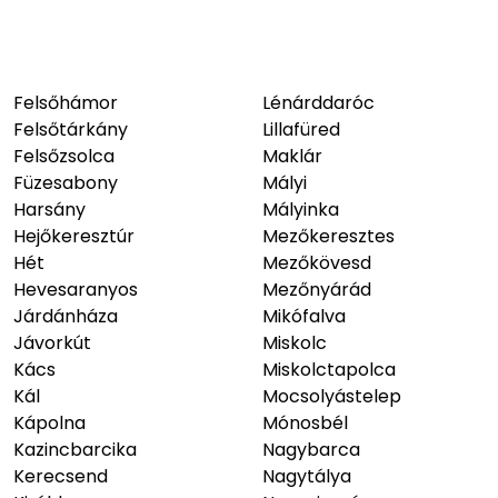
Felsőhámor
Lénárddaróc
Felsőtárkány
Lillafüred
Felsőzsolca
Maklár
Füzesabony
Mályi
Harsány
Mályinka
Hejőkeresztúr
Mezőkeresztes
Hét
Mezőkövesd
Hevesaranyos
Mezőnyárád
Járdánháza
Mikófalva
Jávorkút
Miskolc
Kács
Miskolctapolca
Kál
Mocsolyástelep
Kápolna
Mónosbél
Kazincbarcika
Nagybarca
Kerecsend
Nagytálya