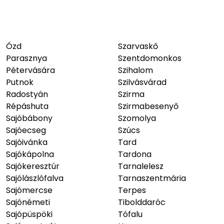
Ózd
Szarvaskő
Parasznya
Szentdomonkos
Pétervására
Szihalom
Putnok
Szilvásvárad
Radostyán
Szirma
Répáshuta
Szirmabesenyő
Sajóbábony
Szomolya
Sajóecseg
Szúcs
Sajóivánka
Tard
Sajókápolna
Tardona
Sajókeresztúr
Tarnalelesz
Sajólászlófalva
Tarnaszentmária
Sajómercse
Terpes
Sajónémeti
Tibolddaróc
Sajópüspöki
Tófalu