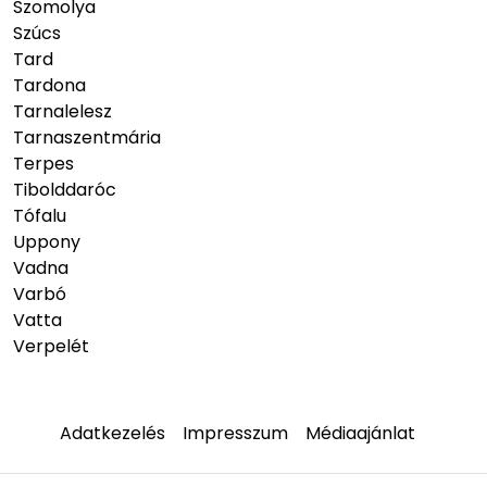
Szomolya
Szúcs
Tard
Tardona
Tarnalelesz
Tarnaszentmária
Terpes
Tibolddaróc
Tófalu
Uppony
Vadna
Varbó
Vatta
Verpelét
Adatkezelés
Impresszum
Médiaajánlat