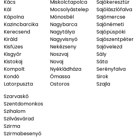
Kács
Miskolctapolca
Sajókeresztúr
Kál
Mocsolyástelep
Sajólászlófalva
Kápolna
Mónosbél
Sajómercse
Kazincbarcika
Nagybarca
Sajónémeti
Kerecsend
Nagytálya
Sajópüspöki
Királd
Nagyvisnyó
Sajószentpéter
Kisfüzes
Nekézseny
Sajóvelezd
Kisgyőr
Noszvaj
Sály
Kistokaj
Novaj
Sáta
Kompolt
Nyékládháza
Serényfalva
Kondó
Ómassa
Sirok
Latorpuszta
Ostoros
Szajla
Szarvaskő
Szentdomonkos
Szihalom
Szilvásvárad
Szirma
Szirmabesenyő