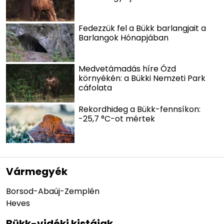
Fedezzük fel a Bükk barlangjait a
Barlangok Hónapjában
Medvetámadás híre Ózd
környékén: a Bükki Nemzeti Park
cáfolata
Rekordhideg a Bükk-fennsíkon:
-25,7 °C-ot mértek
Vármegyék
Borsod-Abaúj-Zemplén
Heves
Bükk-vidéki kistájak