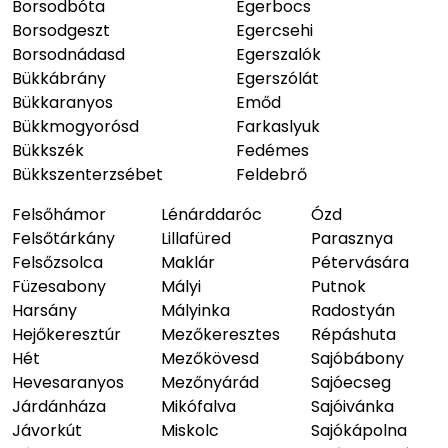
Borsodbóta
Egerbocs
Borsodgeszt
Egercsehi
Borsodnádasd
Egerszalók
Bükkábrány
Egerszólát
Bükkaranyos
Emőd
Bükkmogyorósd
Farkaslyuk
Bükkszék
Fedémes
Bükkszenterzsébet
Feldebrő
Felsőhámor
Lénárddaróc
Ózd
Felsőtárkány
Lillafüred
Parasznya
Felsőzsolca
Maklár
Pétervására
Füzesabony
Mályi
Putnok
Harsány
Mályinka
Radostyán
Hejőkeresztúr
Mezőkeresztes
Répáshuta
Hét
Mezőkövesd
Sajóbábony
Hevesaranyos
Mezőnyárád
Sajóecseg
Járdánháza
Mikófalva
Sajóivánka
Jávorkút
Miskolc
Sajókápolna