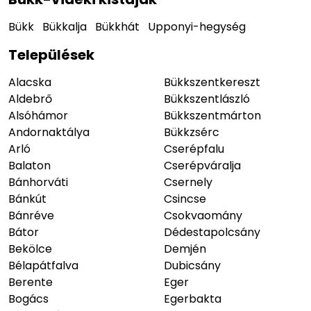
Bükk
Bükkalja
Bükkhát
Upponyi-hegység
Települések
Alacska
Bükkszentkereszt
Aldebrő
Bükkszentlászló
Alsóhámor
Bükkszentmárton
Andornaktálya
Bükkzsérc
Arló
Cserépfalu
Balaton
Cserépváralja
Bánhorváti
Csernely
Bánkút
Csincse
Bánréve
Csokvaomány
Bátor
Dédestapolcsány
Bekölce
Demjén
Bélapátfalva
Dubicsány
Berente
Eger
Bogács
Egerbakta