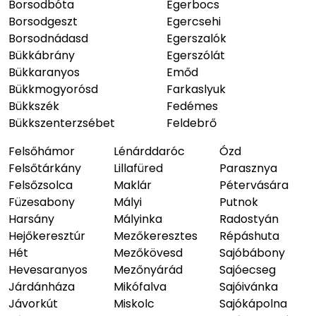
Borsodbóta
Egerbocs
Borsodgeszt
Egercsehi
Borsodnádasd
Egerszalók
Bükkábrány
Egerszólát
Bükkaranyos
Emőd
Bükkmogyorósd
Farkaslyuk
Bükkszék
Fedémes
Bükkszenterzsébet
Feldebrő
Felsőhámor
Lénárddaróc
Ózd
Felsőtárkány
Lillafüred
Parasznya
Felsőzsolca
Maklár
Pétervására
Füzesabony
Mályi
Putnok
Harsány
Mályinka
Radostyán
Hejőkeresztúr
Mezőkeresztes
Répáshuta
Hét
Mezőkövesd
Sajóbábony
Hevesaranyos
Mezőnyárád
Sajóecseg
Járdánháza
Mikófalva
Sajóivánka
Jávorkút
Miskolc
Sajókápolna