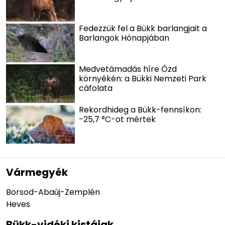
Fedezzük fel a Bükk barlangjait a
Barlangok Hónapjában
Medvetámadás híre Ózd
környékén: a Bükki Nemzeti Park
cáfolata
Rekordhideg a Bükk-fennsíkon:
-25,7 °C-ot mértek
Vármegyék
Borsod-Abaúj-Zemplén
Heves
Bükk-vidéki kistájak