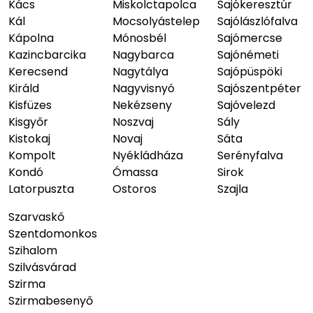
Kács
Miskolctapolca
Sajókeresztúr
Kál
Mocsolyástelep
Sajólászlófalva
Kápolna
Mónosbél
Sajómercse
Kazincbarcika
Nagybarca
Sajónémeti
Kerecsend
Nagytálya
Sajópüspöki
Királd
Nagyvisnyó
Sajószentpéter
Kisfüzes
Nekézseny
Sajóvelezd
Kisgyőr
Noszvaj
Sály
Kistokaj
Novaj
Sáta
Kompolt
Nyékládháza
Serényfalva
Kondó
Ómassa
Sirok
Latorpuszta
Ostoros
Szajla
Szarvaskő
Szentdomonkos
Szihalom
Szilvásvárad
Szirma
Szirmabesenyő