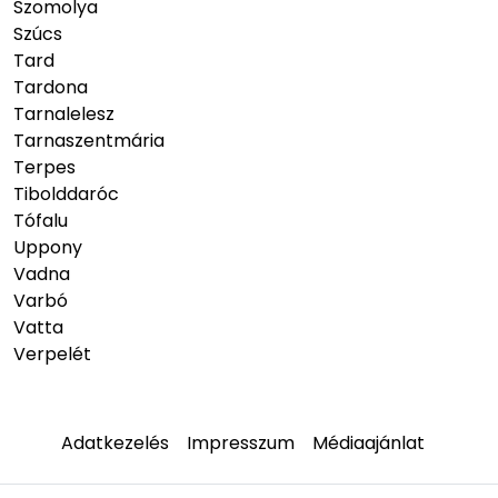
Szomolya
Szúcs
Tard
Tardona
Tarnalelesz
Tarnaszentmária
Terpes
Tibolddaróc
Tófalu
Uppony
Vadna
Varbó
Vatta
Verpelét
Adatkezelés
Impresszum
Médiaajánlat