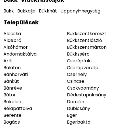
Bükk
Bükkalja
Bükkhát
Upponyi-hegység
Települések
Alacska
Bükkszentkereszt
Aldebrő
Bükkszentlászló
Alsóhámor
Bükkszentmárton
Andornaktálya
Bükkzsérc
Arló
Cserépfalu
Balaton
Cserépváralja
Bánhorváti
Csernely
Bánkút
Csincse
Bánréve
Csokvaomány
Bátor
Dédestapolcsány
Bekölce
Demjén
Bélapátfalva
Dubicsány
Berente
Eger
Bogács
Egerbakta