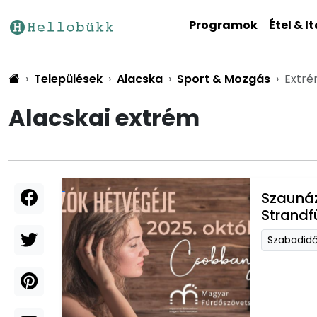
Programok
Étel & It
Települések
Alacska
Sport & Mozgás
Extr
Alacskai extrém
Szaunáz
Strandf
Szabadid