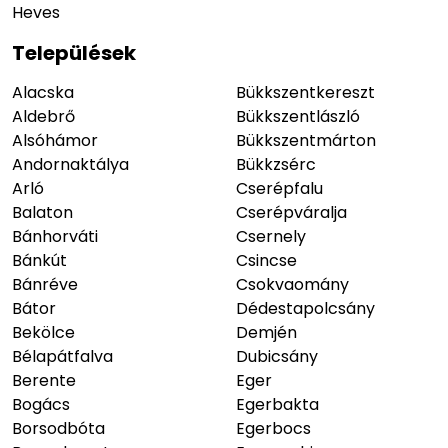
Heves
Települések
Alacska
Bükkszentkereszt
Aldebrő
Bükkszentlászló
Alsóhámor
Bükkszentmárton
Andornaktálya
Bükkzsérc
Arló
Cserépfalu
Balaton
Cserépváralja
Bánhorváti
Csernely
Bánkút
Csincse
Bánréve
Csokvaomány
Bátor
Dédestapolcsány
Bekölce
Demjén
Bélapátfalva
Dubicsány
Berente
Eger
Bogács
Egerbakta
Borsodbóta
Egerbocs