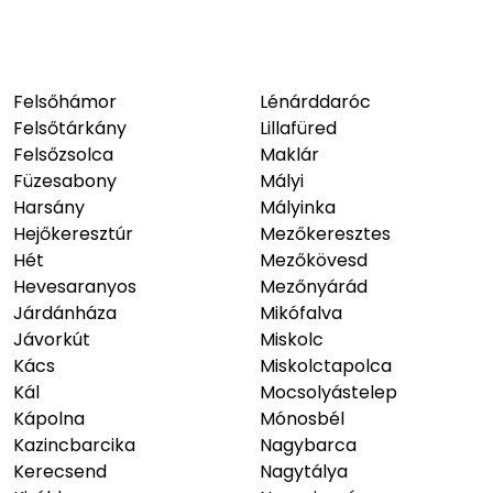
Felsőhámor
Lénárddaróc
Felsőtárkány
Lillafüred
Felsőzsolca
Maklár
Füzesabony
Mályi
Harsány
Mályinka
Hejőkeresztúr
Mezőkeresztes
Hét
Mezőkövesd
Hevesaranyos
Mezőnyárád
Járdánháza
Mikófalva
Jávorkút
Miskolc
Kács
Miskolctapolca
Kál
Mocsolyástelep
Kápolna
Mónosbél
Kazincbarcika
Nagybarca
Kerecsend
Nagytálya