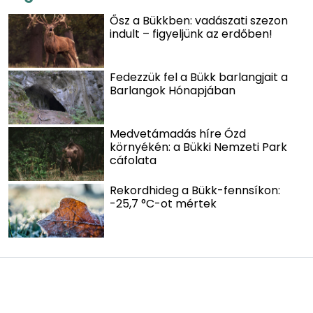
Ősz a Bükkben: vadászati szezon
indult – figyeljünk az erdőben!
Fedezzük fel a Bükk barlangjait a
Barlangok Hónapjában
Medvetámadás híre Ózd
környékén: a Bükki Nemzeti Park
cáfolata
Rekordhideg a Bükk-fennsíkon:
-25,7 °C-ot mértek