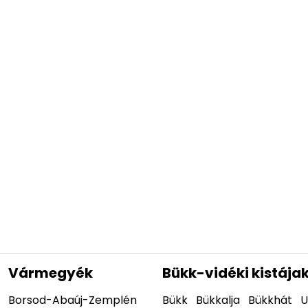
Vármegyék
Bükk-vidéki kistája
Borsod-Abaúj-Zemplén
Bükk
Bükkalja
Bükkhát
U