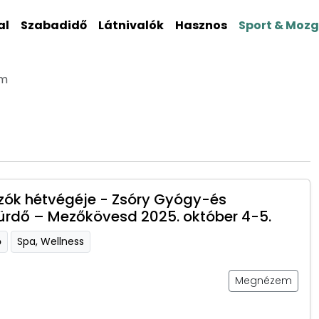
al
Szabadidő
Látnivalók
Hasznos
Sport & Moz
ém
ók hétvégéje - Zsóry Gyógy-és
ürdő – Mezőkövesd 2025. október 4-5.
ő
Spa, Wellness
Megnézem