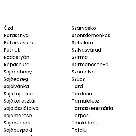
Ózd
Szarvaskő
Parasznya
Szentdomonkos
Pétervására
Szihalom
Putnok
Szilvásvárad
Radostyán
Szirma
Répáshuta
Szirmabesenyő
Sajóbábony
Szomolya
Sajóecseg
Szúcs
Sajóivánka
Tard
Sajókápolna
Tardona
Sajókeresztúr
Tarnalelesz
Sajólászlófalva
Tarnaszentmária
Sajómercse
Terpes
Sajónémeti
Tibolddaróc
Sajópüspöki
Tófalu