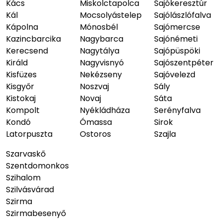
Kács
Miskolctapolca
Sajókeresztúr
Kál
Mocsolyástelep
Sajólászlófalva
Kápolna
Mónosbél
Sajómercse
Kazincbarcika
Nagybarca
Sajónémeti
Kerecsend
Nagytálya
Sajópüspöki
Királd
Nagyvisnyó
Sajószentpéter
Kisfüzes
Nekézseny
Sajóvelezd
Kisgyőr
Noszvaj
Sály
Kistokaj
Novaj
Sáta
Kompolt
Nyékládháza
Serényfalva
Kondó
Ómassa
Sirok
Latorpuszta
Ostoros
Szajla
Szarvaskő
Szentdomonkos
Szihalom
Szilvásvárad
Szirma
Szirmabesenyő