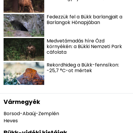
Fedezzük fel a Bükk barlangjait a
Barlangok Hónapjában
Medvetámadás híre Ózd
környékén: a Bükki Nemzeti Park
cáfolata
Rekordhideg a Bükk-fennsíkon:
-25,7 °C-ot mértek
Vármegyék
Borsod-Abaúj-Zemplén
Heves
Bükk-vidéki kistájak