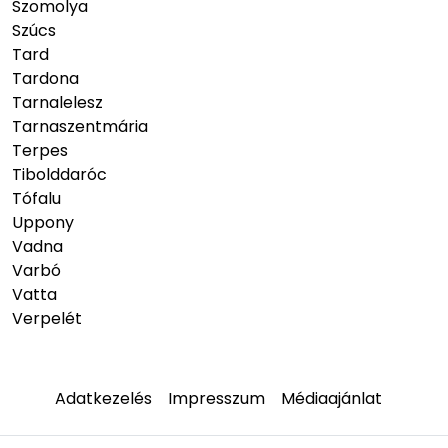
Szomolya
Szúcs
Tard
Tardona
Tarnalelesz
Tarnaszentmária
Terpes
Tibolddaróc
Tófalu
Uppony
Vadna
Varbó
Vatta
Verpelét
Adatkezelés
Impresszum
Médiaajánlat