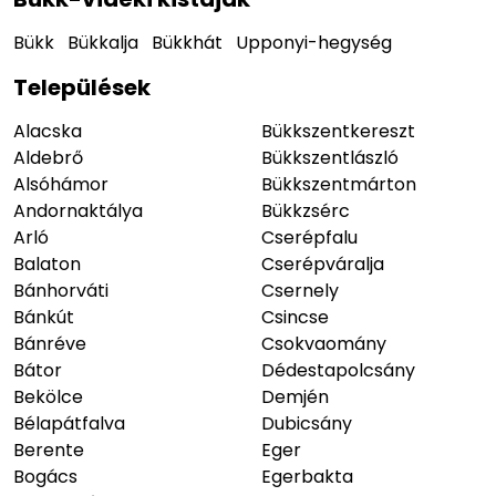
Bükk
Bükkalja
Bükkhát
Upponyi-hegység
Települések
Alacska
Bükkszentkereszt
Aldebrő
Bükkszentlászló
Alsóhámor
Bükkszentmárton
Andornaktálya
Bükkzsérc
Arló
Cserépfalu
Balaton
Cserépváralja
Bánhorváti
Csernely
Bánkút
Csincse
Bánréve
Csokvaomány
Bátor
Dédestapolcsány
Bekölce
Demjén
Bélapátfalva
Dubicsány
Berente
Eger
Bogács
Egerbakta