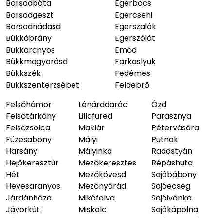
Borsodbóta
Egerbocs
Borsodgeszt
Egercsehi
Borsodnádasd
Egerszalók
Bükkábrány
Egerszólát
Bükkaranyos
Emőd
Bükkmogyorósd
Farkaslyuk
Bükkszék
Fedémes
Bükkszenterzsébet
Feldebrő
Felsőhámor
Lénárddaróc
Ózd
Felsőtárkány
Lillafüred
Parasznya
Felsőzsolca
Maklár
Pétervására
Füzesabony
Mályi
Putnok
Harsány
Mályinka
Radostyán
Hejőkeresztúr
Mezőkeresztes
Répáshuta
Hét
Mezőkövesd
Sajóbábony
Hevesaranyos
Mezőnyárád
Sajóecseg
Járdánháza
Mikófalva
Sajóivánka
Jávorkút
Miskolc
Sajókápolna