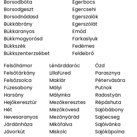
Borsodbóta
Egerbocs
Borsodgeszt
Egercsehi
Borsodnádasd
Egerszalók
Bükkábrány
Egerszólát
Bükkaranyos
Emőd
Bükkmogyorósd
Farkaslyuk
Bükkszék
Fedémes
Bükkszenterzsébet
Feldebrő
Felsőhámor
Lénárddaróc
Ózd
Felsőtárkány
Lillafüred
Parasznya
Felsőzsolca
Maklár
Pétervására
Füzesabony
Mályi
Putnok
Harsány
Mályinka
Radostyán
Hejőkeresztúr
Mezőkeresztes
Répáshuta
Hét
Mezőkövesd
Sajóbábony
Hevesaranyos
Mezőnyárád
Sajóecseg
Járdánháza
Mikófalva
Sajóivánka
Jávorkút
Miskolc
Sajókápolna