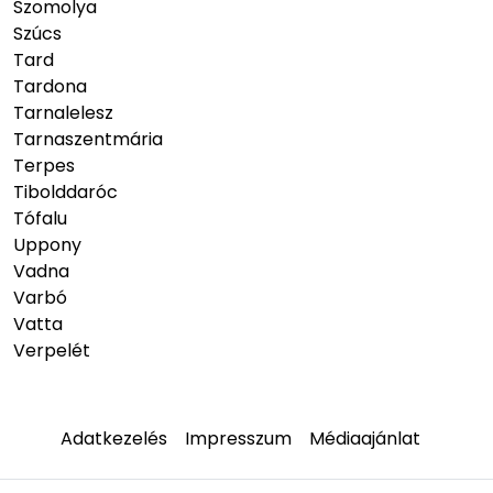
Szomolya
Szúcs
Tard
Tardona
Tarnalelesz
Tarnaszentmária
Terpes
Tibolddaróc
Tófalu
Uppony
Vadna
Varbó
Vatta
Verpelét
Adatkezelés
Impresszum
Médiaajánlat