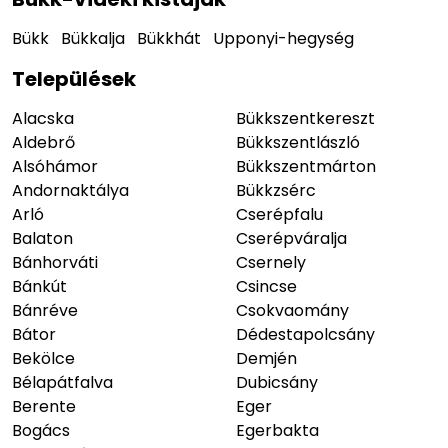
Bükk
Bükkalja
Bükkhát
Upponyi-hegység
Települések
Alacska
Bükkszentkereszt
Aldebrő
Bükkszentlászló
Alsóhámor
Bükkszentmárton
Andornaktálya
Bükkzsérc
Arló
Cserépfalu
Balaton
Cserépváralja
Bánhorváti
Csernely
Bánkút
Csincse
Bánréve
Csokvaomány
Bátor
Dédestapolcsány
Bekölce
Demjén
Bélapátfalva
Dubicsány
Berente
Eger
Bogács
Egerbakta