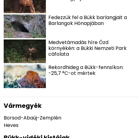
Fedezzük fel a Bükk barlangjait a
Barlangok Hónapjában
Medvetámadás híre Ózd
környékén: a Bükki Nemzeti Park
cáfolata
Rekordhideg a Bükk-fennsíkon:
-25,7 °C-ot mértek
Vármegyék
Borsod-Abaúj-Zemplén
Heves
Bükk-vidéki kistájak