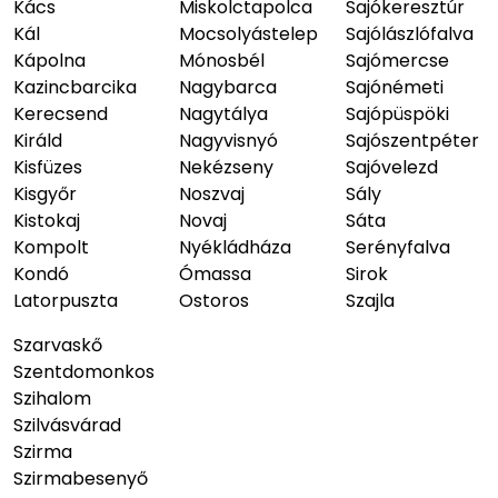
Kács
Miskolctapolca
Sajókeresztúr
Kál
Mocsolyástelep
Sajólászlófalva
Kápolna
Mónosbél
Sajómercse
Kazincbarcika
Nagybarca
Sajónémeti
Kerecsend
Nagytálya
Sajópüspöki
Királd
Nagyvisnyó
Sajószentpéter
Kisfüzes
Nekézseny
Sajóvelezd
Kisgyőr
Noszvaj
Sály
Kistokaj
Novaj
Sáta
Kompolt
Nyékládháza
Serényfalva
Kondó
Ómassa
Sirok
Latorpuszta
Ostoros
Szajla
Szarvaskő
Szentdomonkos
Szihalom
Szilvásvárad
Szirma
Szirmabesenyő