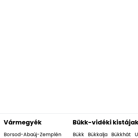
Vármegyék
Bükk-vidéki kistája
Borsod-Abaúj-Zemplén
Bükk
Bükkalja
Bükkhát
U