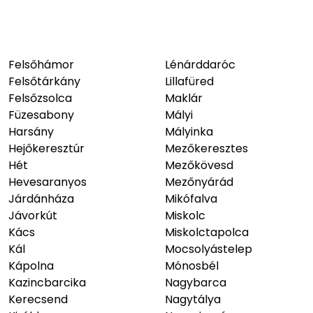
Felsőhámor
Lénárddaróc
Felsőtárkány
Lillafüred
Felsőzsolca
Maklár
Füzesabony
Mályi
Harsány
Mályinka
Hejőkeresztúr
Mezőkeresztes
Hét
Mezőkövesd
Hevesaranyos
Mezőnyárád
Járdánháza
Mikófalva
Jávorkút
Miskolc
Kács
Miskolctapolca
Kál
Mocsolyástelep
Kápolna
Mónosbél
Kazincbarcika
Nagybarca
Kerecsend
Nagytálya