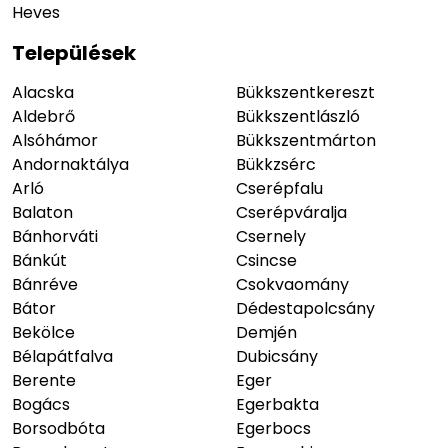
Heves
Települések
Alacska
Bükkszentkereszt
Aldebrő
Bükkszentlászló
Alsóhámor
Bükkszentmárton
Andornaktálya
Bükkzsérc
Arló
Cserépfalu
Balaton
Cserépváralja
Bánhorváti
Csernely
Bánkút
Csincse
Bánréve
Csokvaomány
Bátor
Dédestapolcsány
Bekölce
Demjén
Bélapátfalva
Dubicsány
Berente
Eger
Bogács
Egerbakta
Borsodbóta
Egerbocs