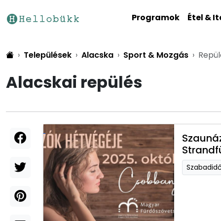
Programok
Étel & It
Települések
Alacska
Sport & Mozgás
Repül
Alacskai repülés
Szaunáz
Strandf
Szabadid