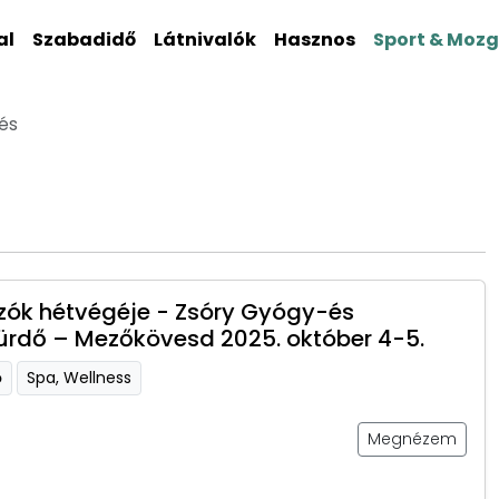
al
Szabadidő
Látnivalók
Hasznos
Sport & Moz
és
ók hétvégéje - Zsóry Gyógy-és
ürdő – Mezőkövesd 2025. október 4-5.
ő
Spa, Wellness
Megnézem