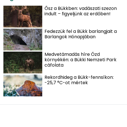
Ősz a Bükkben: vadászati szezon
indult – figyeljünk az erdőben!
Fedezzük fel a Bükk barlangjait a
Barlangok Hónapjában
Medvetámadás híre Ózd
környékén: a Bükki Nemzeti Park
cáfolata
Rekordhideg a Bükk-fennsíkon:
-25,7 °C-ot mértek