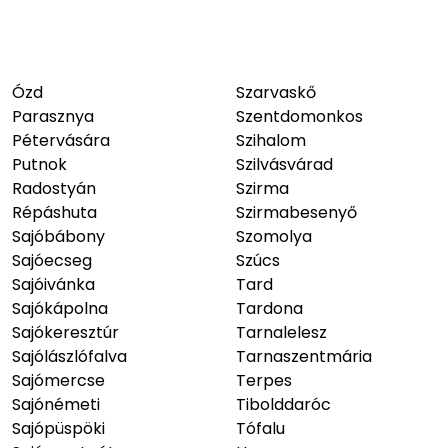
Ózd
Szarvaskő
Parasznya
Szentdomonkos
Pétervására
Szihalom
Putnok
Szilvásvárad
Radostyán
Szirma
Répáshuta
Szirmabesenyő
Sajóbábony
Szomolya
Sajóecseg
Szúcs
Sajóivánka
Tard
Sajókápolna
Tardona
Sajókeresztúr
Tarnalelesz
Sajólászlófalva
Tarnaszentmária
Sajómercse
Terpes
Sajónémeti
Tibolddaróc
Sajópüspöki
Tófalu