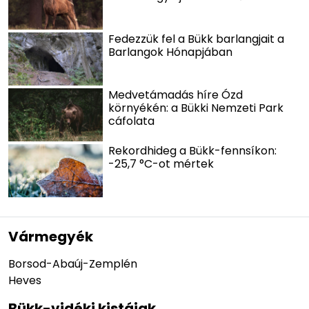
Fedezzük fel a Bükk barlangjait a
Barlangok Hónapjában
Medvetámadás híre Ózd
környékén: a Bükki Nemzeti Park
cáfolata
Rekordhideg a Bükk-fennsíkon:
-25,7 °C-ot mértek
Vármegyék
Borsod-Abaúj-Zemplén
Heves
Bükk-vidéki kistájak