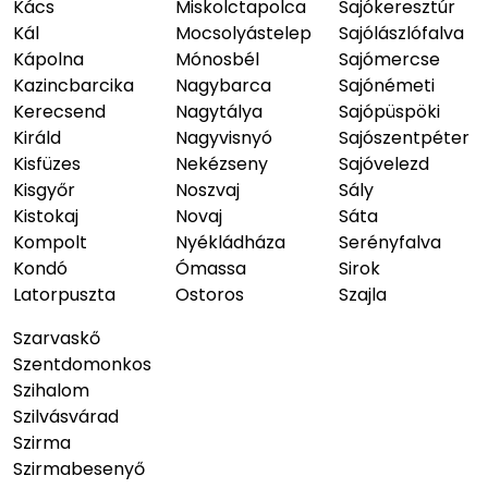
Kács
Miskolctapolca
Sajókeresztúr
Kál
Mocsolyástelep
Sajólászlófalva
Kápolna
Mónosbél
Sajómercse
Kazincbarcika
Nagybarca
Sajónémeti
Kerecsend
Nagytálya
Sajópüspöki
Királd
Nagyvisnyó
Sajószentpéter
Kisfüzes
Nekézseny
Sajóvelezd
Kisgyőr
Noszvaj
Sály
Kistokaj
Novaj
Sáta
Kompolt
Nyékládháza
Serényfalva
Kondó
Ómassa
Sirok
Latorpuszta
Ostoros
Szajla
Szarvaskő
Szentdomonkos
Szihalom
Szilvásvárad
Szirma
Szirmabesenyő