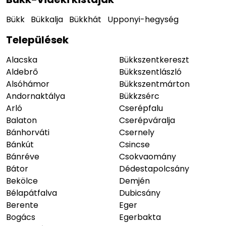
Bükk
Bükkalja
Bükkhát
Upponyi-hegység
Települések
Alacska
Bükkszentkereszt
Aldebrő
Bükkszentlászló
Alsóhámor
Bükkszentmárton
Andornaktálya
Bükkzsérc
Arló
Cserépfalu
Balaton
Cserépváralja
Bánhorváti
Csernely
Bánkút
Csincse
Bánréve
Csokvaomány
Bátor
Dédestapolcsány
Bekölce
Demjén
Bélapátfalva
Dubicsány
Berente
Eger
Bogács
Egerbakta