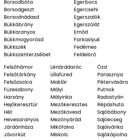
Borsodbóta
Egerbocs
Borsodgeszt
Egercsehi
Borsodnádasd
Egerszalók
Bükkábrány
Egerszólát
Bükkaranyos
Emőd
Bükkmogyorósd
Farkaslyuk
Bükkszék
Fedémes
Bükkszenterzsébet
Feldebrő
Felsőhámor
Lénárddaróc
Ózd
Felsőtárkány
Lillafüred
Parasznya
Felsőzsolca
Maklár
Pétervására
Füzesabony
Mályi
Putnok
Harsány
Mályinka
Radostyán
Hejőkeresztúr
Mezőkeresztes
Répáshuta
Hét
Mezőkövesd
Sajóbábony
Hevesaranyos
Mezőnyárád
Sajóecseg
Járdánháza
Mikófalva
Sajóivánka
Jávorkút
Miskolc
Sajókápolna