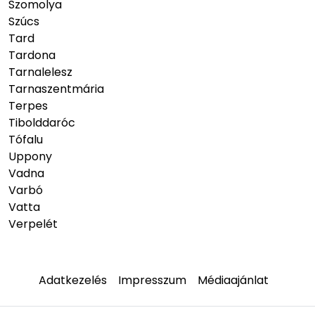
Szomolya
Szúcs
Tard
Tardona
Tarnalelesz
Tarnaszentmária
Terpes
Tibolddaróc
Tófalu
Uppony
Vadna
Varbó
Vatta
Verpelét
Adatkezelés
Impresszum
Médiaajánlat