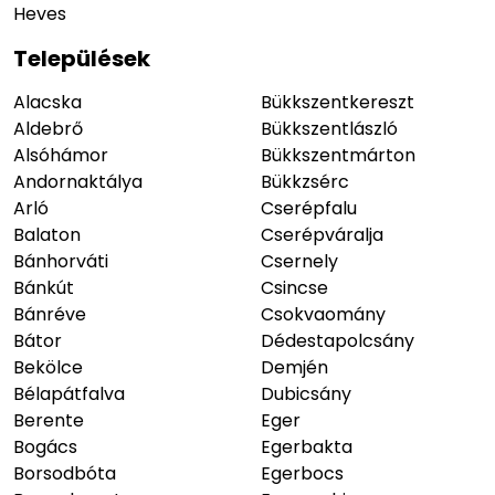
Heves
Települések
Alacska
Bükkszentkereszt
Aldebrő
Bükkszentlászló
Alsóhámor
Bükkszentmárton
Andornaktálya
Bükkzsérc
Arló
Cserépfalu
Balaton
Cserépváralja
Bánhorváti
Csernely
Bánkút
Csincse
Bánréve
Csokvaomány
Bátor
Dédestapolcsány
Bekölce
Demjén
Bélapátfalva
Dubicsány
Berente
Eger
Bogács
Egerbakta
Borsodbóta
Egerbocs