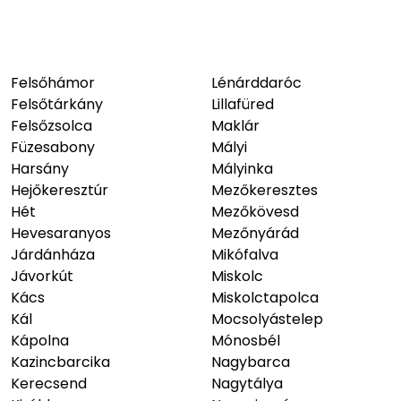
Felsőhámor
Lénárddaróc
Felsőtárkány
Lillafüred
Felsőzsolca
Maklár
Füzesabony
Mályi
Harsány
Mályinka
Hejőkeresztúr
Mezőkeresztes
Hét
Mezőkövesd
Hevesaranyos
Mezőnyárád
Járdánháza
Mikófalva
Jávorkút
Miskolc
Kács
Miskolctapolca
Kál
Mocsolyástelep
Kápolna
Mónosbél
Kazincbarcika
Nagybarca
Kerecsend
Nagytálya