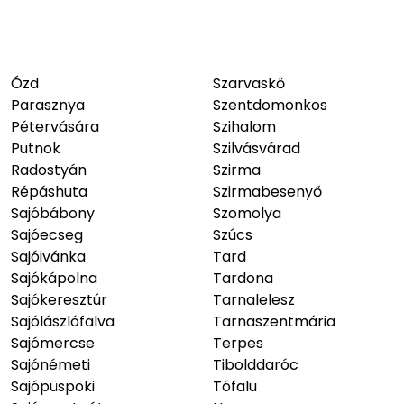
Ózd
Szarvaskő
Parasznya
Szentdomonkos
Pétervására
Szihalom
Putnok
Szilvásvárad
Radostyán
Szirma
Répáshuta
Szirmabesenyő
Sajóbábony
Szomolya
Sajóecseg
Szúcs
Sajóivánka
Tard
Sajókápolna
Tardona
Sajókeresztúr
Tarnalelesz
Sajólászlófalva
Tarnaszentmária
Sajómercse
Terpes
Sajónémeti
Tibolddaróc
Sajópüspöki
Tófalu