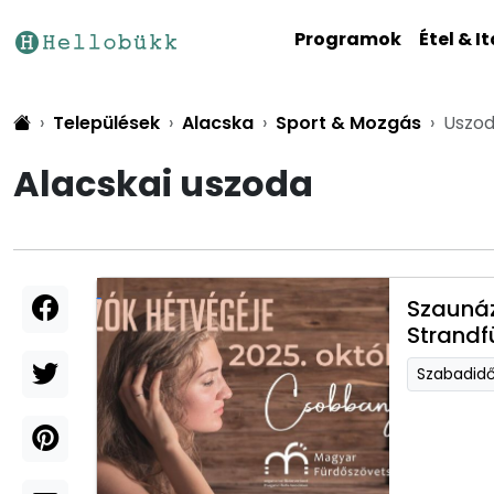
Programok
Étel & It
Települések
Alacska
Sport & Mozgás
Uszo
Alacskai uszoda
Szaunáz
Strandf
Szabadid