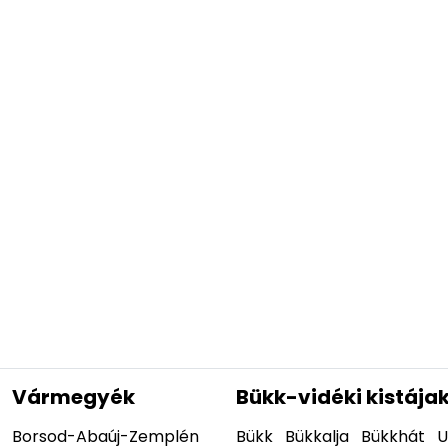
Vármegyék
Bükk-vidéki kistája
Borsod-Abaúj-Zemplén
Bükk
Bükkalja
Bükkhát
U