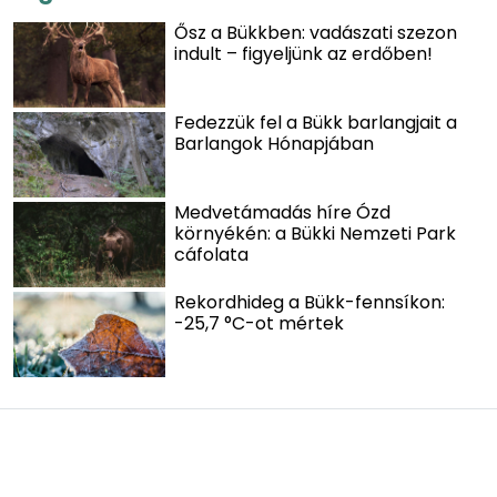
Ősz a Bükkben: vadászati szezon
indult – figyeljünk az erdőben!
Fedezzük fel a Bükk barlangjait a
Barlangok Hónapjában
Medvetámadás híre Ózd
környékén: a Bükki Nemzeti Park
cáfolata
Rekordhideg a Bükk-fennsíkon:
-25,7 °C-ot mértek