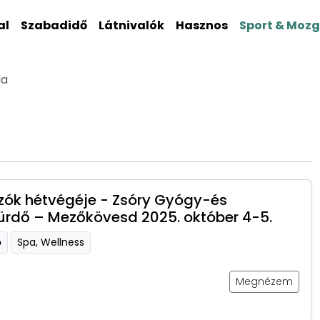
al
Szabadidő
Látnivalók
Hasznos
Sport & Moz
da
ók hétvégéje - Zsóry Gyógy-és
ürdő – Mezőkövesd 2025. október 4-5.
ő
Spa, Wellness
Megnézem