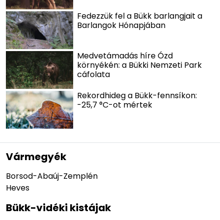
Fedezzük fel a Bükk barlangjait a
Barlangok Hónapjában
Medvetámadás híre Ózd
környékén: a Bükki Nemzeti Park
cáfolata
Rekordhideg a Bükk-fennsíkon:
-25,7 °C-ot mértek
Vármegyék
Borsod-Abaúj-Zemplén
Heves
Bükk-vidéki kistájak