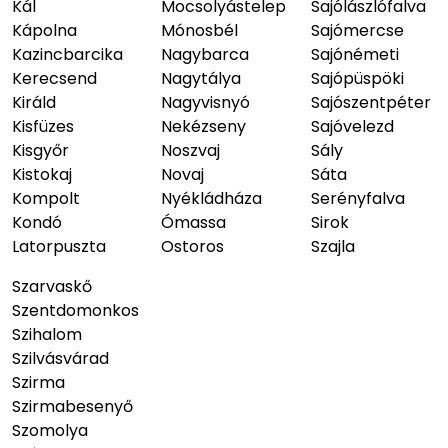
Kál
Mocsolyástelep
Sajólászlófalva
Kápolna
Mónosbél
Sajómercse
Kazincbarcika
Nagybarca
Sajónémeti
Kerecsend
Nagytálya
Sajópüspöki
Királd
Nagyvisnyó
Sajószentpéter
Kisfüzes
Nekézseny
Sajóvelezd
Kisgyőr
Noszvaj
Sály
Kistokaj
Novaj
Sáta
Kompolt
Nyékládháza
Serényfalva
Kondó
Ómassa
Sirok
Latorpuszta
Ostoros
Szajla
Szarvaskő
Szentdomonkos
Szihalom
Szilvásvárad
Szirma
Szirmabesenyő
Szomolya