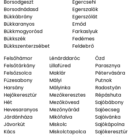
Borsodgeszt
Egercsehi
Borsodnádasd
Egerszalók
Bükkábrány
Egerszólát
Bükkaranyos
Emőd
Bükkmogyorósd
Farkaslyuk
Bükkszék
Fedémes
Bükkszenterzsébet
Feldebrő
Felsőhámor
Lénárddaróc
Ózd
Felsőtárkány
Lillafüred
Parasznya
Felsőzsolca
Maklár
Pétervására
Füzesabony
Mályi
Putnok
Harsány
Mályinka
Radostyán
Hejőkeresztúr
Mezőkeresztes
Répáshuta
Hét
Mezőkövesd
Sajóbábony
Hevesaranyos
Mezőnyárád
Sajóecseg
Járdánháza
Mikófalva
Sajóivánka
Jávorkút
Miskolc
Sajókápolna
Kács
Miskolctapolca
Sajókeresztúr