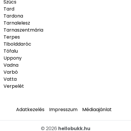
Szúcs
Tard
Tardona
Tarnalelesz
Tarnaszentmária
Terpes
Tibolddaróc
Tófalu
Uppony
Vadna
Varbó
Vatta
Verpelét
Adatkezelés
Impresszum
Médiaajánlat
© 2026
hellobukk.hu