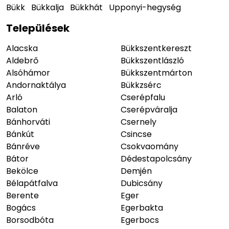
Bükk
Bükkalja
Bükkhát
Upponyi-hegység
Települések
Alacska
Bükkszentkereszt
Aldebrő
Bükkszentlászló
Alsóhámor
Bükkszentmárton
Andornaktálya
Bükkzsérc
Arló
Cserépfalu
Balaton
Cserépváralja
Bánhorváti
Csernely
Bánkút
Csincse
Bánréve
Csokvaomány
Bátor
Dédestapolcsány
Bekölce
Demjén
Bélapátfalva
Dubicsány
Berente
Eger
Bogács
Egerbakta
Borsodbóta
Egerbocs