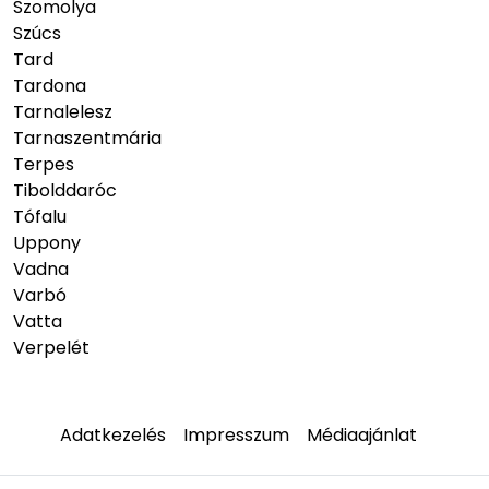
Szomolya
Szúcs
Tard
Tardona
Tarnalelesz
Tarnaszentmária
Terpes
Tibolddaróc
Tófalu
Uppony
Vadna
Varbó
Vatta
Verpelét
Adatkezelés
Impresszum
Médiaajánlat