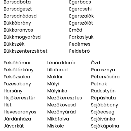
Borsodbóta
Egerbocs
Borsodgeszt
Egercsehi
Borsodnádasd
Egerszalók
Bükkábrány
Egerszólát
Bükkaranyos
Emőd
Bükkmogyorósd
Farkaslyuk
Bükkszék
Fedémes
Bükkszenterzsébet
Feldebrő
Felsőhámor
Lénárddaróc
Ózd
Felsőtárkány
Lillafüred
Parasznya
Felsőzsolca
Maklár
Pétervására
Füzesabony
Mályi
Putnok
Harsány
Mályinka
Radostyán
Hejőkeresztúr
Mezőkeresztes
Répáshuta
Hét
Mezőkövesd
Sajóbábony
Hevesaranyos
Mezőnyárád
Sajóecseg
Járdánháza
Mikófalva
Sajóivánka
Jávorkút
Miskolc
Sajókápolna