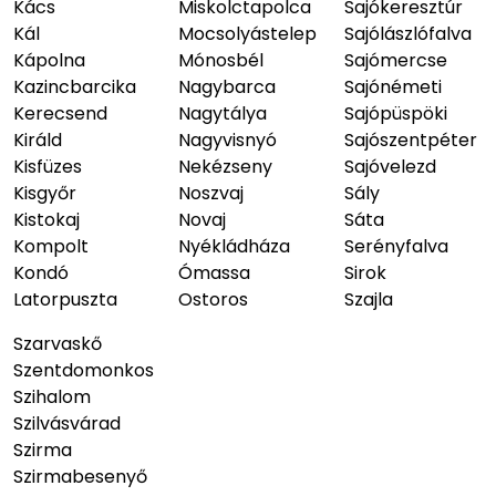
Kács
Miskolctapolca
Sajókeresztúr
Kál
Mocsolyástelep
Sajólászlófalva
Kápolna
Mónosbél
Sajómercse
Kazincbarcika
Nagybarca
Sajónémeti
Kerecsend
Nagytálya
Sajópüspöki
Királd
Nagyvisnyó
Sajószentpéter
Kisfüzes
Nekézseny
Sajóvelezd
Kisgyőr
Noszvaj
Sály
Kistokaj
Novaj
Sáta
Kompolt
Nyékládháza
Serényfalva
Kondó
Ómassa
Sirok
Latorpuszta
Ostoros
Szajla
Szarvaskő
Szentdomonkos
Szihalom
Szilvásvárad
Szirma
Szirmabesenyő