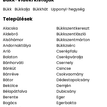
Bükk
Bükkalja
Bükkhát
Upponyi-hegység
Települések
Alacska
Bükkszentkereszt
Aldebrő
Bükkszentlászló
Alsóhámor
Bükkszentmárton
Andornaktálya
Bükkzsérc
Arló
Cserépfalu
Balaton
Cserépváralja
Bánhorváti
Csernely
Bánkút
Csincse
Bánréve
Csokvaomány
Bátor
Dédestapolcsány
Bekölce
Demjén
Bélapátfalva
Dubicsány
Berente
Eger
Bogács
Egerbakta