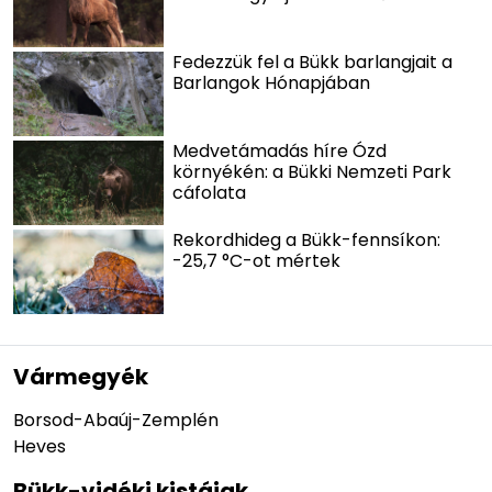
Fedezzük fel a Bükk barlangjait a
Barlangok Hónapjában
Medvetámadás híre Ózd
környékén: a Bükki Nemzeti Park
cáfolata
Rekordhideg a Bükk-fennsíkon:
-25,7 °C-ot mértek
Vármegyék
Borsod-Abaúj-Zemplén
Heves
Bükk-vidéki kistájak