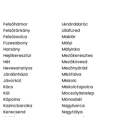
Felsőhámor
Lénárddaróc
Felsőtárkány
Lillafüred
Felsőzsolca
Maklár
Füzesabony
Mályi
Harsány
Mályinka
Hejőkeresztúr
Mezőkeresztes
Hét
Mezőkövesd
Hevesaranyos
Mezőnyárád
Járdánháza
Mikófalva
Jávorkút
Miskolc
Kács
Miskolctapolca
Kál
Mocsolyástelep
Kápolna
Mónosbél
Kazincbarcika
Nagybarca
Kerecsend
Nagytálya