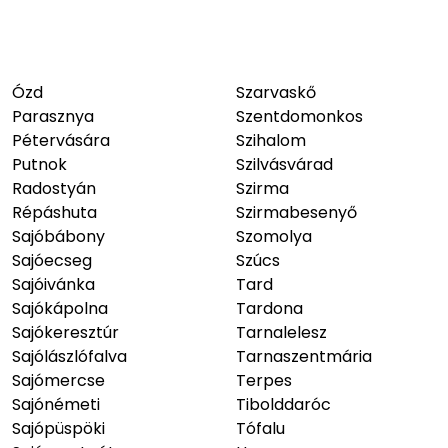
Ózd
Szarvaskő
Parasznya
Szentdomonkos
Pétervására
Szihalom
Putnok
Szilvásvárad
Radostyán
Szirma
Répáshuta
Szirmabesenyő
Sajóbábony
Szomolya
Sajóecseg
Szúcs
Sajóivánka
Tard
Sajókápolna
Tardona
Sajókeresztúr
Tarnalelesz
Sajólászlófalva
Tarnaszentmária
Sajómercse
Terpes
Sajónémeti
Tibolddaróc
Sajópüspöki
Tófalu