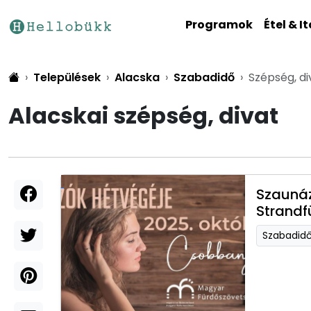
Programok
Étel & It
Települések
Alacska
Szabadidő
Szépség, di
Alacskai szépség, divat
Szaunáz
Strandf
Szabadid