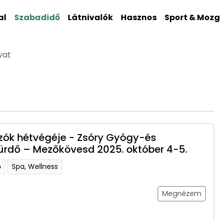
al
Szabadidő
Látnivalók
Hasznos
Sport & Moz
vat
ók hétvégéje - Zsóry Gyógy-és
ürdő – Mezőkövesd 2025. október 4-5.
ő
Spa, Wellness
Megnézem