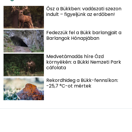
Ősz a Bükkben: vadászati szezon
indult – figyeljünk az erdőben!
Fedezzük fel a Bükk barlangjait a
Barlangok Hónapjában
Medvetámadás híre Ózd
környékén: a Bükki Nemzeti Park
cáfolata
Rekordhideg a Bükk-fennsíkon:
-25,7 °C-ot mértek