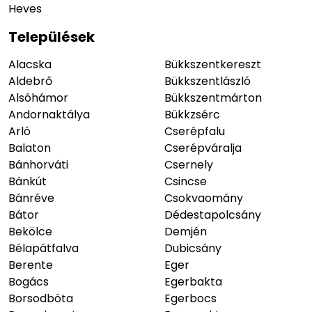
Heves
Települések
Alacska
Bükkszentkereszt
Aldebrő
Bükkszentlászló
Alsóhámor
Bükkszentmárton
Andornaktálya
Bükkzsérc
Arló
Cserépfalu
Balaton
Cserépváralja
Bánhorváti
Csernely
Bánkút
Csincse
Bánréve
Csokvaomány
Bátor
Dédestapolcsány
Bekölce
Demjén
Bélapátfalva
Dubicsány
Berente
Eger
Bogács
Egerbakta
Borsodbóta
Egerbocs