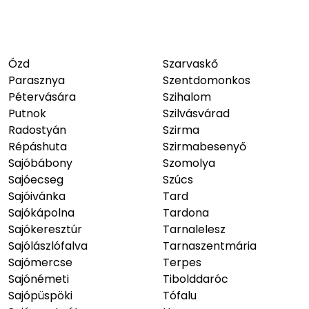
Ózd
Szarvaskő
Parasznya
Szentdomonkos
Pétervására
Szihalom
Putnok
Szilvásvárad
Radostyán
Szirma
Répáshuta
Szirmabesenyő
Sajóbábony
Szomolya
Sajóecseg
Szúcs
Sajóivánka
Tard
Sajókápolna
Tardona
Sajókeresztúr
Tarnalelesz
Sajólászlófalva
Tarnaszentmária
Sajómercse
Terpes
Sajónémeti
Tibolddaróc
Sajópüspöki
Tófalu