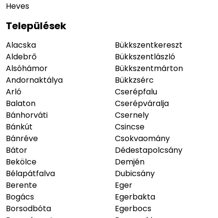
Heves
Települések
Alacska
Bükkszentkereszt
Aldebrő
Bükkszentlászló
Alsóhámor
Bükkszentmárton
Andornaktálya
Bükkzsérc
Arló
Cserépfalu
Balaton
Cserépváralja
Bánhorváti
Csernely
Bánkút
Csincse
Bánréve
Csokvaomány
Bátor
Dédestapolcsány
Bekölce
Demjén
Bélapátfalva
Dubicsány
Berente
Eger
Bogács
Egerbakta
Borsodbóta
Egerbocs