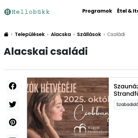
Programok
Étel & It
Települések
Alacska
Szállások
Családi
Alacskai családi
Szaunáz
Strandf
Szabadid