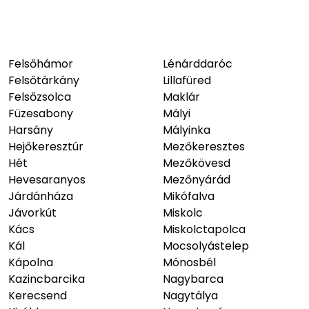
Felsőhámor
Lénárddaróc
Felsőtárkány
Lillafüred
Felsőzsolca
Maklár
Füzesabony
Mályi
Harsány
Mályinka
Hejőkeresztúr
Mezőkeresztes
Hét
Mezőkövesd
Hevesaranyos
Mezőnyárád
Járdánháza
Mikófalva
Jávorkút
Miskolc
Kács
Miskolctapolca
Kál
Mocsolyástelep
Kápolna
Mónosbél
Kazincbarcika
Nagybarca
Kerecsend
Nagytálya