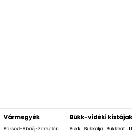
Vármegyék
Bükk-vidéki kistája
Borsod-Abaúj-Zemplén
Bükk
Bükkalja
Bükkhát
U