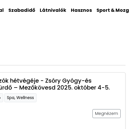
al
Szabadidő
Látnivalók
Hasznos
Sport & Moz
ók hétvégéje - Zsóry Gyógy-és
ürdő – Mezőkövesd 2025. október 4-5.
ő
Spa, Wellness
Megnézem