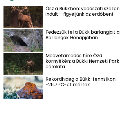
Ősz a Bükkben: vadászati szezon
indult – figyeljünk az erdőben!
Fedezzük fel a Bükk barlangjait a
Barlangok Hónapjában
Medvetámadás híre Ózd
környékén: a Bükki Nemzeti Park
cáfolata
Rekordhideg a Bükk-fennsíkon:
-25,7 °C-ot mértek