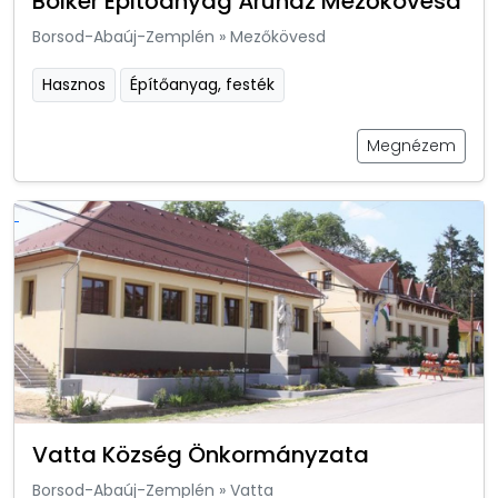
Bölker Épitőanyag Áruház Mezőkövesd
Borsod-Abaúj-Zemplén
»
Mezőkövesd
Hasznos
Építőanyag, festék
Megnézem
Vatta Község Önkormányzata
Borsod-Abaúj-Zemplén
»
Vatta