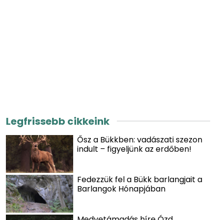
Legfrissebb cikkeink
Ősz a Bükkben: vadászati szezon
indult – figyeljünk az erdőben!
Fedezzük fel a Bükk barlangjait a
Barlangok Hónapjában
Medvetámadás híre Ózd