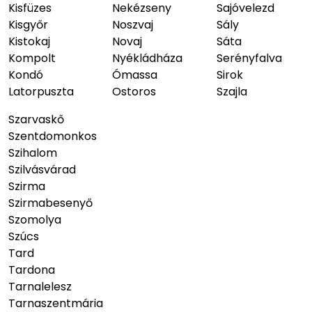
Kisfüzes
Nekézseny
Sajóvelezd
Kisgyőr
Noszvaj
Sály
Kistokaj
Novaj
Sáta
Kompolt
Nyékládháza
Serényfalva
Kondó
Ómassa
Sirok
Latorpuszta
Ostoros
Szajla
Szarvaskő
Szentdomonkos
Szihalom
Szilvásvárad
Szirma
Szirmabesenyő
Szomolya
Szúcs
Tard
Tardona
Tarnalelesz
Tarnaszentmária