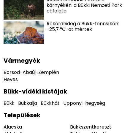
környékén: a Bükki Nemzeti Park
cáfolata
Rekordhideg a Bükk-fennsíkon:
-25,7 °C-ot mértek
Vármegyék
Borsod-Abaúj-Zemplén
Heves
Bükk-vidéki kistájak
Bükk
Bükkalja
Bükkhát
Upponyi-hegység
Települések
Alacska
Bükkszentkereszt