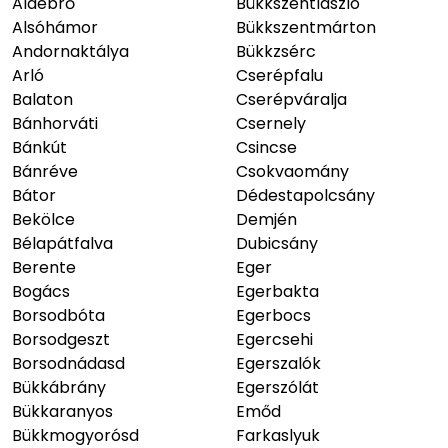
Aldebrő
Bükkszentlászló
Alsóhámor
Bükkszentmárton
Andornaktálya
Bükkzsérc
Arló
Cserépfalu
Balaton
Cserépváralja
Bánhorváti
Csernely
Bánkút
Csincse
Bánréve
Csokvaomány
Bátor
Dédestapolcsány
Bekölce
Demjén
Bélapátfalva
Dubicsány
Berente
Eger
Bogács
Egerbakta
Borsodbóta
Egerbocs
Borsodgeszt
Egercsehi
Borsodnádasd
Egerszalók
Bükkábrány
Egerszólát
Bükkaranyos
Emőd
Bükkmogyorósd
Farkaslyuk