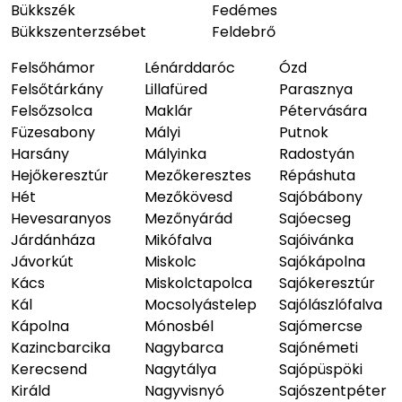
Bükkszék
Fedémes
Bükkszenterzsébet
Feldebrő
Felsőhámor
Lénárddaróc
Ózd
Felsőtárkány
Lillafüred
Parasznya
Felsőzsolca
Maklár
Pétervására
Füzesabony
Mályi
Putnok
Harsány
Mályinka
Radostyán
Hejőkeresztúr
Mezőkeresztes
Répáshuta
Hét
Mezőkövesd
Sajóbábony
Hevesaranyos
Mezőnyárád
Sajóecseg
Járdánháza
Mikófalva
Sajóivánka
Jávorkút
Miskolc
Sajókápolna
Kács
Miskolctapolca
Sajókeresztúr
Kál
Mocsolyástelep
Sajólászlófalva
Kápolna
Mónosbél
Sajómercse
Kazincbarcika
Nagybarca
Sajónémeti
Kerecsend
Nagytálya
Sajópüspöki
Királd
Nagyvisnyó
Sajószentpéter