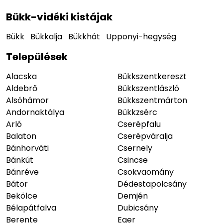
Bükk-vidéki kistájak
Bükk
Bükkalja
Bükkhát
Upponyi-hegység
Települések
Alacska
Bükkszentkereszt
Aldebrő
Bükkszentlászló
Alsóhámor
Bükkszentmárton
Andornaktálya
Bükkzsérc
Arló
Cserépfalu
Balaton
Cserépváralja
Bánhorváti
Csernely
Bánkút
Csincse
Bánréve
Csokvaomány
Bátor
Dédestapolcsány
Bekölce
Demjén
Bélapátfalva
Dubicsány
Berente
Eger