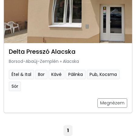
Delta Presszó Alacska
Borsod-Abaúj-Zemplén
»
Alacska
Étel & Ital
Bor
Kávé
Pálinka
Pub, Kocsma
Sör
Megnézem
1