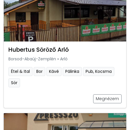
Hubertus Söröző Arló
Borsod-Abaúj-Zemplén
»
Arló
Étel & Ital
Bor
Kávé
Pálinka
Pub, Kocsma
Sör
Megnézem