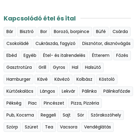
Kapcsolódó étel és ital
Bár
Bisztró
Bor
Borozó, borpince
Büfé
Csárda
Csokoládé
Cukrászda, fagyizó
Disznótor, disznóvágás
Ebéd
Egyéb
Étel- és italrendelés
Étterem
Főzés
Gasztrotúra
Grill
Gyros
Hal
Halsütő
Hamburger
Kávé
Kávézó
Kolbász
Kóstoló
Kürtőskalács
Lángos
Lekvár
Pálinka
Pálinkafőzde
Pékség
Piac
Pincészet
Pizza, Pizzéria
Pub, Kocsma
Reggeli
Sajt
Sör
Szórakozóhely
Szörp
Szüret
Tea
Vacsora
Vendéglátás