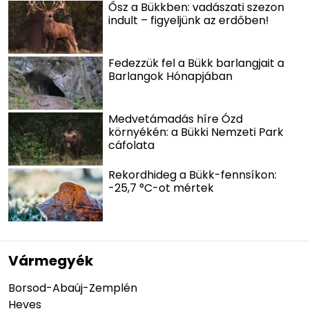
Ősz a Bükkben: vadászati szezon
indult – figyeljünk az erdőben!
Fedezzük fel a Bükk barlangjait a
Barlangok Hónapjában
Medvetámadás híre Ózd
környékén: a Bükki Nemzeti Park
cáfolata
Rekordhideg a Bükk-fennsíkon:
-25,7 °C-ot mértek
Vármegyék
Borsod-Abaúj-Zemplén
Heves