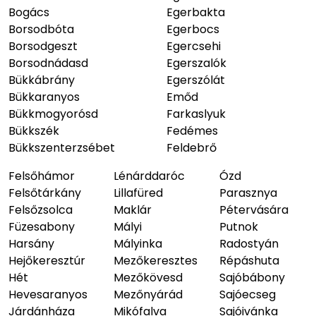
Bogács
Egerbakta
Borsodbóta
Egerbocs
Borsodgeszt
Egercsehi
Borsodnádasd
Egerszalók
Bükkábrány
Egerszólát
Bükkaranyos
Emőd
Bükkmogyorósd
Farkaslyuk
Bükkszék
Fedémes
Bükkszenterzsébet
Feldebrő
Felsőhámor
Lénárddaróc
Ózd
Felsőtárkány
Lillafüred
Parasznya
Felsőzsolca
Maklár
Pétervására
Füzesabony
Mályi
Putnok
Harsány
Mályinka
Radostyán
Hejőkeresztúr
Mezőkeresztes
Répáshuta
Hét
Mezőkövesd
Sajóbábony
Hevesaranyos
Mezőnyárád
Sajóecseg
Járdánháza
Mikófalva
Sajóivánka