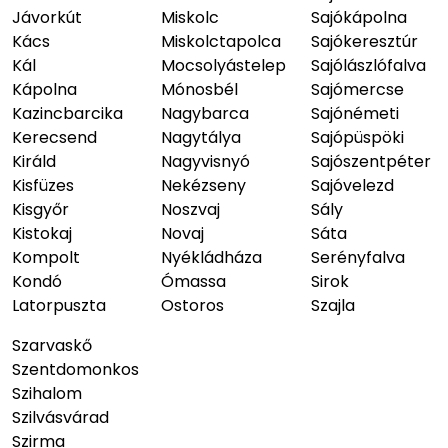
Jávorkút
Miskolc
Sajókápolna
Kács
Miskolctapolca
Sajókeresztúr
Kál
Mocsolyástelep
Sajólászlófalva
Kápolna
Mónosbél
Sajómercse
Kazincbarcika
Nagybarca
Sajónémeti
Kerecsend
Nagytálya
Sajópüspöki
Királd
Nagyvisnyó
Sajószentpéter
Kisfüzes
Nekézseny
Sajóvelezd
Kisgyőr
Noszvaj
Sály
Kistokaj
Novaj
Sáta
Kompolt
Nyékládháza
Serényfalva
Kondó
Ómassa
Sirok
Latorpuszta
Ostoros
Szajla
Szarvaskő
Szentdomonkos
Szihalom
Szilvásvárad
Szirma