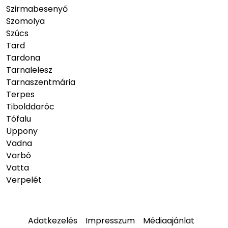
Szirmabesenyő
Szomolya
Szúcs
Tard
Tardona
Tarnalelesz
Tarnaszentmária
Terpes
Tibolddaróc
Tófalu
Uppony
Vadna
Varbó
Vatta
Verpelét
Adatkezelés
Impresszum
Médiaajánlat