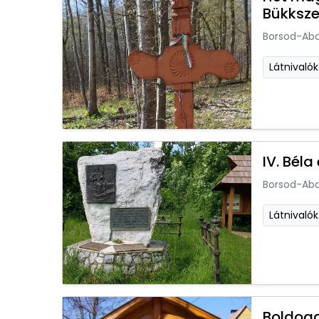
Bükksze
Borsod-Ab
Látnivalók
IV. Bél
Borsod-Ab
Látnivalók
Boldoga