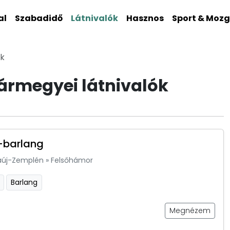
al
Szabadidő
Látnivalók
Hasznos
Sport & Moz
ók
rmegyei látnivalók
-barlang
aúj-Zemplén
»
Felsőhámor
Barlang
Megnézem