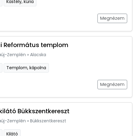
Kastély, kúria
Megnézem
i Református templom
aúj-Zemplén
»
Alacska
Templom, kápolna
Megnézem
 kilátó Bükkszentkereszt
aúj-Zemplén
»
Bükkszentkereszt
Kilátó