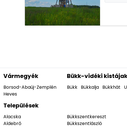
Vármegyék
Bükk-vidéki kistája
Borsod-Abaúj-Zemplén
Bükk
Bükkalja
Bükkhát
U
Heves
Települések
Alacska
Bükkszentkereszt
Aldebrő
Bükkszentlászló