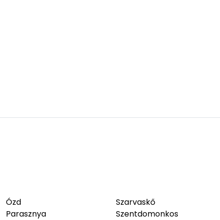
Ózd
Szarvaskő
Parasznya
Szentdomonkos