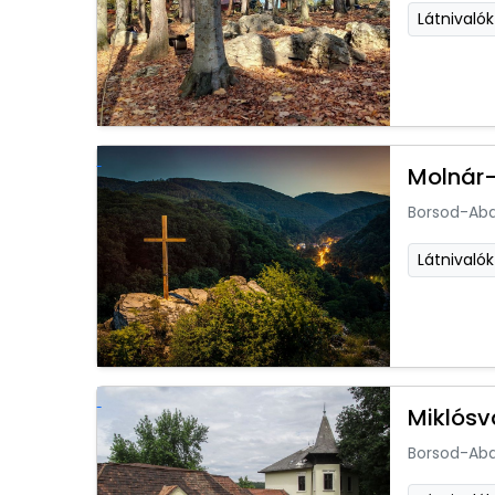
Látnivalók
Molnár-
Borsod-Ab
Látnivalók
Miklósv
Borsod-Ab