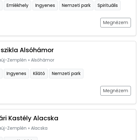
Emlékhely
Ingyenes
Nemzeti park
Spirituális
Megnézem
szikla Alsóhámor
aúj-Zemplén
»
Alsóhámor
Ingyenes
Kilátó
Nemzeti park
Megnézem
ári Kastély Alacska
aúj-Zemplén
»
Alacska