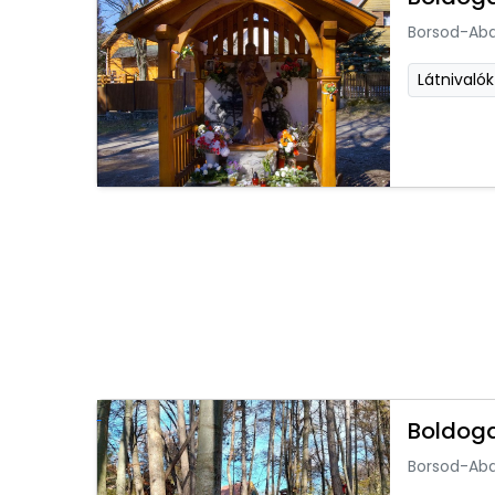
Borsod-Ab
Látnivalók
Boldoga
Borsod-Ab