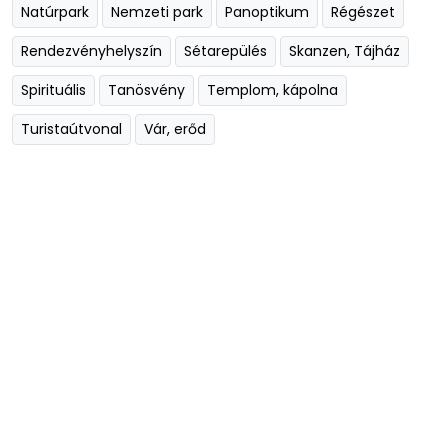
Natúrpark
Nemzeti park
Panoptikum
Régészet
Rendezvényhelyszín
Sétarepülés
Skanzen, Tájház
Spirituális
Tanösvény
Templom, kápolna
Turistaútvonal
Vár, erőd