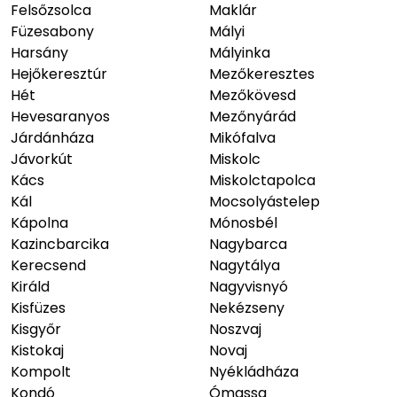
Felsőzsolca
Maklár
Füzesabony
Mályi
Harsány
Mályinka
Hejőkeresztúr
Mezőkeresztes
Hét
Mezőkövesd
Hevesaranyos
Mezőnyárád
Járdánháza
Mikófalva
Jávorkút
Miskolc
Kács
Miskolctapolca
Kál
Mocsolyástelep
Kápolna
Mónosbél
Kazincbarcika
Nagybarca
Kerecsend
Nagytálya
Királd
Nagyvisnyó
Kisfüzes
Nekézseny
Kisgyőr
Noszvaj
Kistokaj
Novaj
Kompolt
Nyékládháza
Kondó
Ómassa