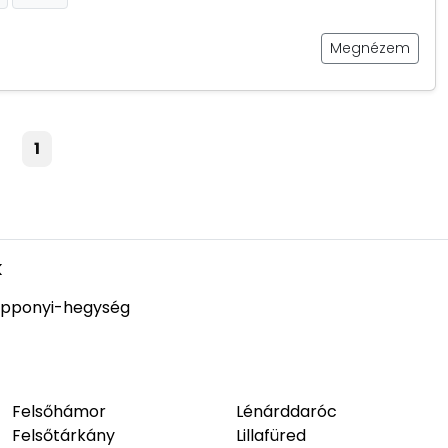
Megnézem
1
k
pponyi-hegység
Felsőhámor
Lénárddaróc
Felsőtárkány
Lillafüred