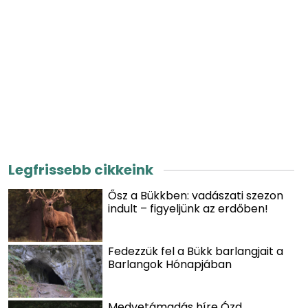
Legfrissebb cikkeink
Ősz a Bükkben: vadászati szezon
indult – figyeljünk az erdőben!
Fedezzük fel a Bükk barlangjait a
Barlangok Hónapjában
Medvetámadás híre Ózd