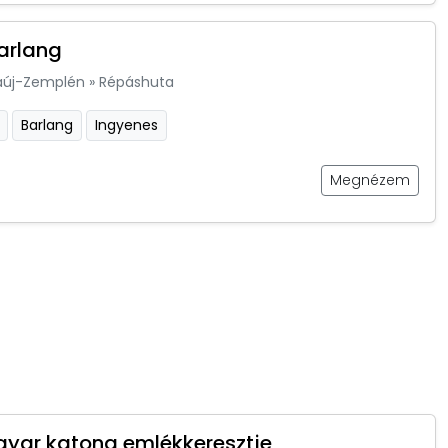
arlang
aúj-Zemplén
»
Répáshuta
Barlang
Ingyenes
Megnézem
yar katona emlékkeresztje