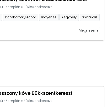
aúj-Zemplén
»
Bükkszentkereszt
Dombormű,szobor
Ingyenes
Kegyhely
Spirituális
Megnézem
sszony köve Bükkszentkereszt
aúj-Zemplén
»
Bükkszentkereszt