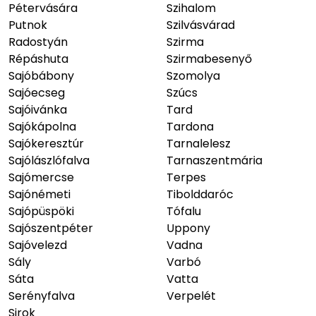
Pétervására
Szihalom
Putnok
Szilvásvárad
Radostyán
Szirma
Répáshuta
Szirmabesenyő
Sajóbábony
Szomolya
Sajóecseg
Szúcs
Sajóivánka
Tard
Sajókápolna
Tardona
Sajókeresztúr
Tarnalelesz
Sajólászlófalva
Tarnaszentmária
Sajómercse
Terpes
Sajónémeti
Tibolddaróc
Sajópüspöki
Tófalu
Sajószentpéter
Uppony
Sajóvelezd
Vadna
Sály
Varbó
Sáta
Vatta
Serényfalva
Verpelét
Sirok