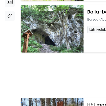
Balla-b
Borsod-Ab
Látnivalók
Hét mag