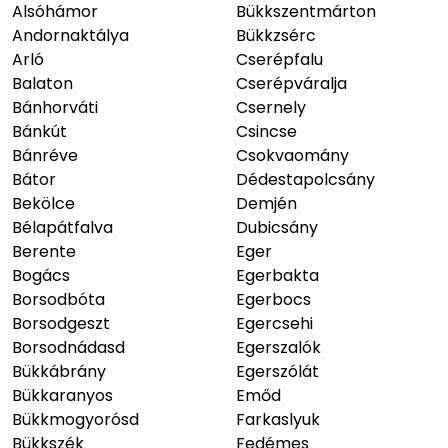
Alsóhámor
Bükkszentmárton
Andornaktálya
Bükkzsérc
Arló
Cserépfalu
Balaton
Cserépváralja
Bánhorváti
Csernely
Bánkút
Csincse
Bánréve
Csokvaomány
Bátor
Dédestapolcsány
Bekölce
Demjén
Bélapátfalva
Dubicsány
Berente
Eger
Bogács
Egerbakta
Borsodbóta
Egerbocs
Borsodgeszt
Egercsehi
Borsodnádasd
Egerszalók
Bükkábrány
Egerszólát
Bükkaranyos
Emőd
Bükkmogyorósd
Farkaslyuk
Bükkszék
Fedémes