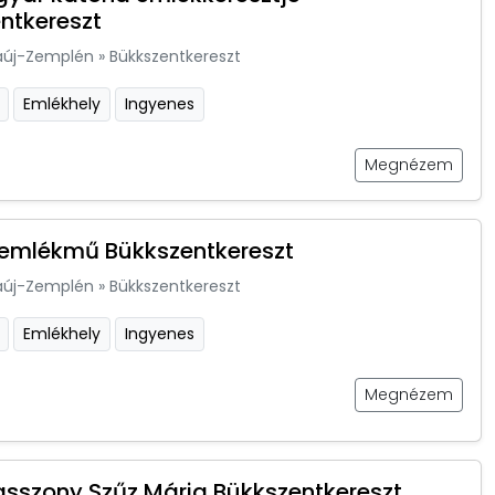
ntkereszt
aúj-Zemplén
»
Bükkszentkereszt
Emlékhely
Ingyenes
Megnézem
a emlékmű Bükkszentkereszt
aúj-Zemplén
»
Bükkszentkereszt
Emlékhely
Ingyenes
Megnézem
sszony Szűz Mária Bükkszentkereszt