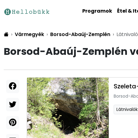
Programok
Étel & It
Vármegyék
Borsod-Abaúj-Zemplén
Látnival
Borsod-Abaúj-Zemplén vá
Szeleta
Borsod-Ab
Látnivalók