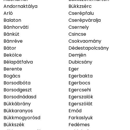
Andornaktálya
Bükkzsérc
Arló
Cserépfalu
Balaton
Cserépváralja
Bánhorváti
Csernely
Bánkút
Csincse
Bánréve
Csokvaomány
Bátor
Dédestapolcsány
Bekölce
Demjén
Bélapátfalva
Dubicsány
Berente
Eger
Bogács
Egerbakta
Borsodbóta
Egerbocs
Borsodgeszt
Egercsehi
Borsodnádasd
Egerszalók
Bükkábrány
Egerszólát
Bükkaranyos
Emőd
Bükkmogyorósd
Farkaslyuk
Bükkszék
Fedémes