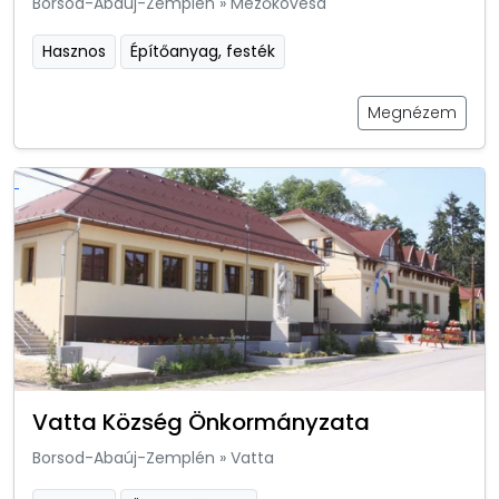
Borsod-Abaúj-Zemplén
»
Mezőkövesd
Hasznos
Építőanyag, festék
Megnézem
Vatta Község Önkormányzata
Borsod-Abaúj-Zemplén
»
Vatta