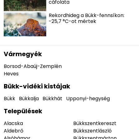
cáfolata
Rekordhideg a Bükk-fennsíkon:
-25,7 °C-ot mértek
Vármegyék
Borsod-Abaúj-Zemplén
Heves
Bükk-vidéki kistájak
Bükk
Bükkalja
Bükkhát
Upponyi-hegység
Települések
Alacska
Bükkszentkereszt
Aldebrő
Bükkszentlászló
Alsóhámor
Bükkszentmárton