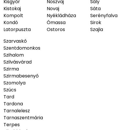
Kisgyőr
Noszvaj
Sály
Kistokaj
Novaj
Sáta
Kompolt
Nyékládháza
Serényfalva
Kondó
Ómassa
Sirok
Latorpuszta
Ostoros
Szajla
Szarvaskő
Szentdomonkos
Szihalom
Szilvásvárad
Szirma
Szirmabesenyő
Szomolya
Szúcs
Tard
Tardona
Tarnalelesz
Tarnaszentmária
Terpes