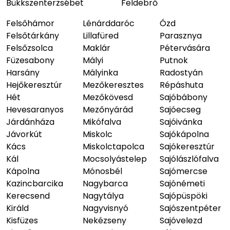
Bükkszenterzsébet
Feldebrő
Felsőhámor
Lénárddaróc
Ózd
Felsőtárkány
Lillafüred
Parasznya
Felsőzsolca
Maklár
Pétervására
Füzesabony
Mályi
Putnok
Harsány
Mályinka
Radostyán
Hejőkeresztúr
Mezőkeresztes
Répáshuta
Hét
Mezőkövesd
Sajóbábony
Hevesaranyos
Mezőnyárád
Sajóecseg
Járdánháza
Mikófalva
Sajóivánka
Jávorkút
Miskolc
Sajókápolna
Kács
Miskolctapolca
Sajókeresztúr
Kál
Mocsolyástelep
Sajólászlófalva
Kápolna
Mónosbél
Sajómercse
Kazincbarcika
Nagybarca
Sajónémeti
Kerecsend
Nagytálya
Sajópüspöki
Királd
Nagyvisnyó
Sajószentpéter
Kisfüzes
Nekézseny
Sajóvelezd