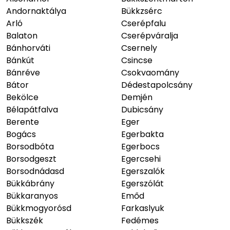
Andornaktálya
Bükkzsérc
Arló
Cserépfalu
Balaton
Cserépváralja
Bánhorváti
Csernely
Bánkút
Csincse
Bánréve
Csokvaomány
Bátor
Dédestapolcsány
Bekölce
Demjén
Bélapátfalva
Dubicsány
Berente
Eger
Bogács
Egerbakta
Borsodbóta
Egerbocs
Borsodgeszt
Egercsehi
Borsodnádasd
Egerszalók
Bükkábrány
Egerszólát
Bükkaranyos
Emőd
Bükkmogyorósd
Farkaslyuk
Bükkszék
Fedémes