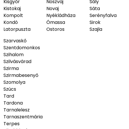
Kisgyőr
Noszvaj
Sály
Kistokaj
Novaj
Sáta
Kompolt
Nyékládháza
Serényfalva
Kondó
Ómassa
Sirok
Latorpuszta
Ostoros
Szajla
Szarvaskő
Szentdomonkos
Szihalom
Szilvásvárad
Szirma
Szirmabesenyő
Szomolya
Szúcs
Tard
Tardona
Tarnalelesz
Tarnaszentmária
Terpes