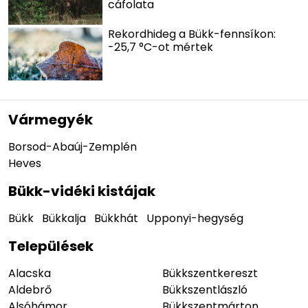
cáfolata
Rekordhideg a Bükk-fennsíkon:
-25,7 °C-ot mértek
Vármegyék
Borsod-Abaúj-Zemplén
Heves
Bükk-vidéki kistájak
Bükk
Bükkalja
Bükkhát
Upponyi-hegység
Települések
Alacska
Bükkszentkereszt
Aldebrő
Bükkszentlászló
Alsóhámor
Bükkszentmárton