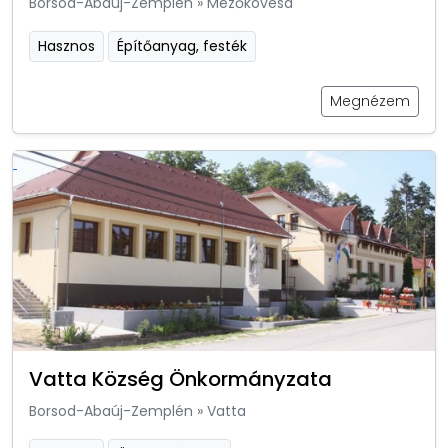
Borsod-Abaúj-Zemplén
»
Mezőkövesd
Hasznos
Építőanyag, festék
Megnézem
Vatta Község Önkormányzata
Borsod-Abaúj-Zemplén
»
Vatta