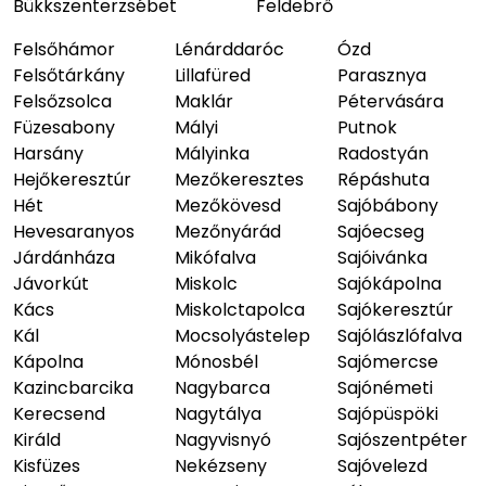
Bükkszenterzsébet
Feldebrő
Felsőhámor
Lénárddaróc
Ózd
Felsőtárkány
Lillafüred
Parasznya
Felsőzsolca
Maklár
Pétervására
Füzesabony
Mályi
Putnok
Harsány
Mályinka
Radostyán
Hejőkeresztúr
Mezőkeresztes
Répáshuta
Hét
Mezőkövesd
Sajóbábony
Hevesaranyos
Mezőnyárád
Sajóecseg
Járdánháza
Mikófalva
Sajóivánka
Jávorkút
Miskolc
Sajókápolna
Kács
Miskolctapolca
Sajókeresztúr
Kál
Mocsolyástelep
Sajólászlófalva
Kápolna
Mónosbél
Sajómercse
Kazincbarcika
Nagybarca
Sajónémeti
Kerecsend
Nagytálya
Sajópüspöki
Királd
Nagyvisnyó
Sajószentpéter
Kisfüzes
Nekézseny
Sajóvelezd