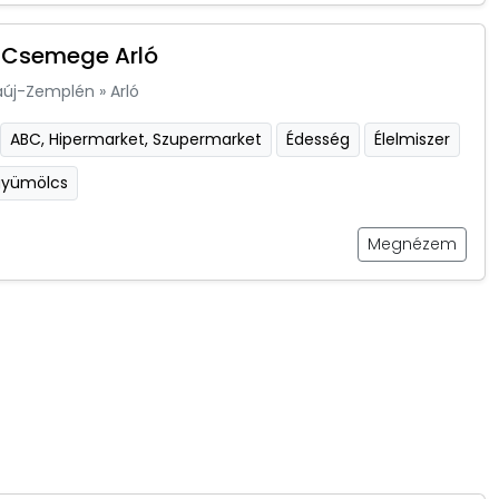
 Csemege Arló
aúj-Zemplén
»
Arló
ABC, Hipermarket, Szupermarket
Édesség
Élelmiszer
gyümölcs
Megnézem