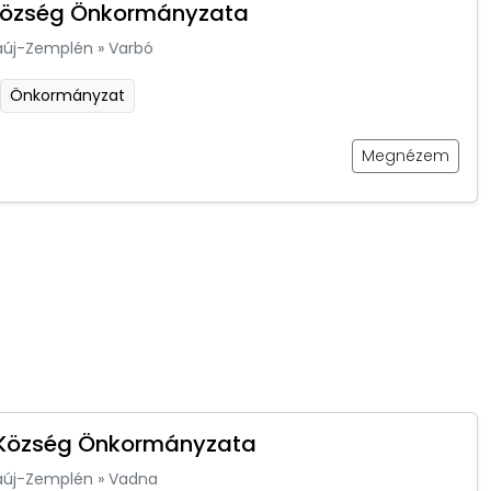
Község Önkormányzata
aúj-Zemplén
»
Varbó
Önkormányzat
Megnézem
Község Önkormányzata
aúj-Zemplén
»
Vadna