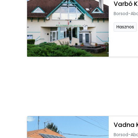
Varbó 
Borsod-Ab
Hasznos
Vadna 
Borsod-Ab