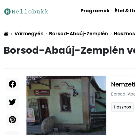
Programok
Étel & It
Vármegyék
Borsod-Abaúj-Zemplén
Hasznos
Borsod-Abaúj-Zemplén vá
Nemzeti
Borsod-Ab
Hasznos