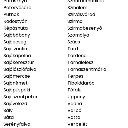
Parasznya
Szentdomonkos
Pétervására
Szihalom
Putnok
Szilvásvárad
Radostyán
Szirma
Répáshuta
Szirmabesenyő
Sajóbábony
Szomolya
Sajóecseg
Szúcs
Sajóivánka
Tard
Sajókápolna
Tardona
Sajókeresztúr
Tarnalelesz
Sajólászlófalva
Tarnaszentmária
Sajómercse
Terpes
Sajónémeti
Tibolddaróc
Sajópüspöki
Tófalu
Sajószentpéter
Uppony
Sajóvelezd
Vadna
Sály
Varbó
Sáta
Vatta
Serényfalva
Verpelét