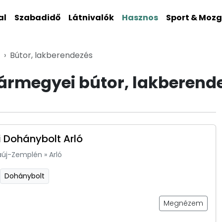
al
Szabadidő
Látnivalók
Hasznos
Sport & Moz
Bútor, lakberendezés
rmegyei bútor, lakberend
 Dohánybolt Arló
aúj-Zemplén
»
Arló
Dohánybolt
Megnézem