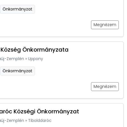
Önkormányzat
Megnézem
 Község Önkormányzata
aúj-Zemplén
»
Uppony
Önkormányzat
Megnézem
aróc Községi Önkormányzat
aúj-Zemplén
»
Tibolddaróc