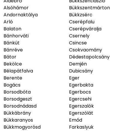
Aldebrő
Bükkszentlászló
Alsóhámor
Bükkszentmárton
Andornaktálya
Bükkzsérc
Arló
Cserépfalu
Balaton
Cserépváralja
Bánhorváti
Csernely
Bánkút
Csincse
Bánréve
Csokvaomány
Bátor
Dédestapolcsány
Bekölce
Demjén
Bélapátfalva
Dubicsány
Berente
Eger
Bogács
Egerbakta
Borsodbóta
Egerbocs
Borsodgeszt
Egercsehi
Borsodnádasd
Egerszalók
Bükkábrány
Egerszólát
Bükkaranyos
Emőd
Bükkmogyorósd
Farkaslyuk