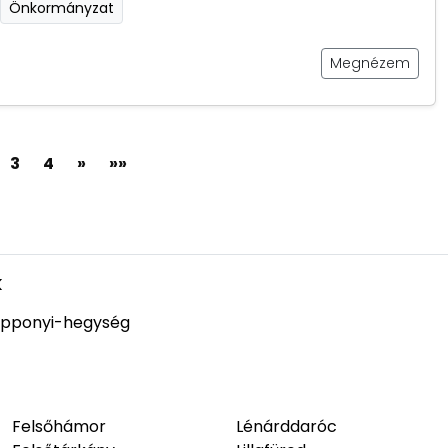
Önkormányzat
Megnézem
3
4
»
»»
k
pponyi-hegység
Felsőhámor
Lénárddaróc