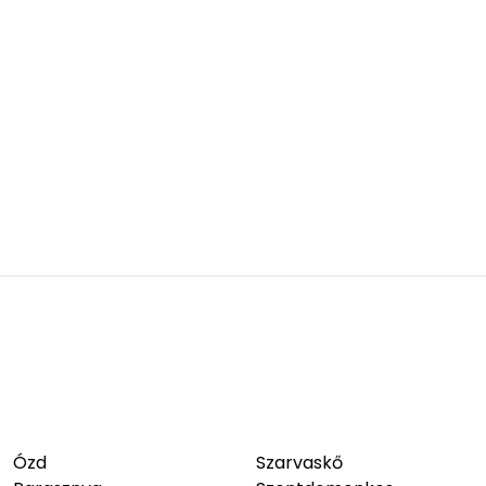
Ózd
Szarvaskő