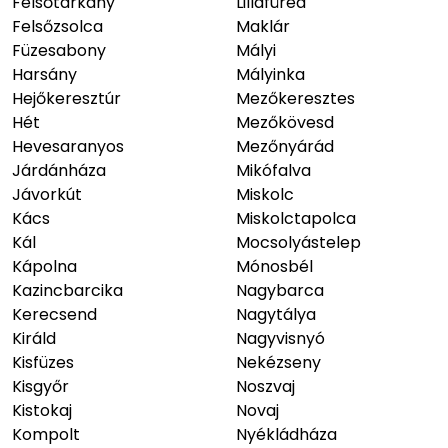
Felsőtárkány
Lillafüred
Felsőzsolca
Maklár
Füzesabony
Mályi
Harsány
Mályinka
Hejőkeresztúr
Mezőkeresztes
Hét
Mezőkövesd
Hevesaranyos
Mezőnyárád
Járdánháza
Mikófalva
Jávorkút
Miskolc
Kács
Miskolctapolca
Kál
Mocsolyástelep
Kápolna
Mónosbél
Kazincbarcika
Nagybarca
Kerecsend
Nagytálya
Királd
Nagyvisnyó
Kisfüzes
Nekézseny
Kisgyőr
Noszvaj
Kistokaj
Novaj
Kompolt
Nyékládháza