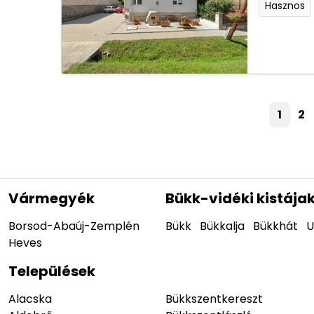
Hasznos
1
2
Vármegyék
Bükk-vidéki kistája
Borsod-Abaúj-Zemplén
Bükk
Bükkalja
Bükkhát
U
Heves
Települések
Alacska
Bükkszentkereszt