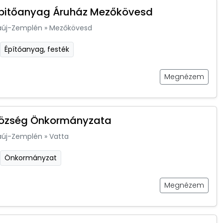
Épitőanyag Áruház Mezőkövesd
aúj-Zemplén
»
Mezőkövesd
Építőanyag, festék
Megnézem
Község Önkormányzata
aúj-Zemplén
»
Vatta
Önkormányzat
Megnézem