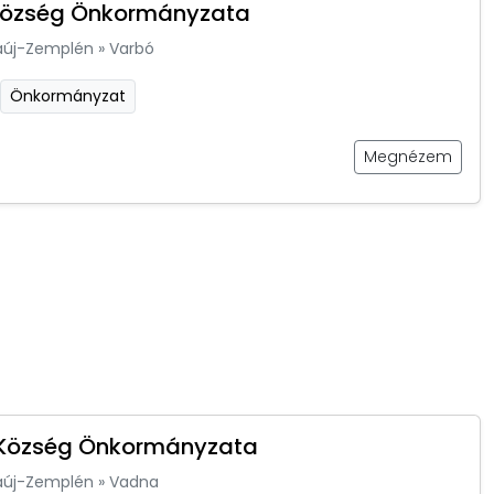
Község Önkormányzata
aúj-Zemplén
»
Varbó
Önkormányzat
Megnézem
Község Önkormányzata
aúj-Zemplén
»
Vadna