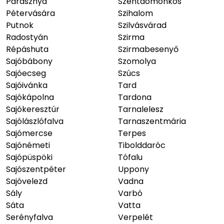
Parasznya
Szentdomonkos
Pétervására
Szihalom
Putnok
Szilvásvárad
Radostyán
Szirma
Répáshuta
Szirmabesenyő
Sajóbábony
Szomolya
Sajóecseg
Szúcs
Sajóivánka
Tard
Sajókápolna
Tardona
Sajókeresztúr
Tarnalelesz
Sajólászlófalva
Tarnaszentmária
Sajómercse
Terpes
Sajónémeti
Tibolddaróc
Sajópüspöki
Tófalu
Sajószentpéter
Uppony
Sajóvelezd
Vadna
Sály
Varbó
Sáta
Vatta
Serényfalva
Verpelét