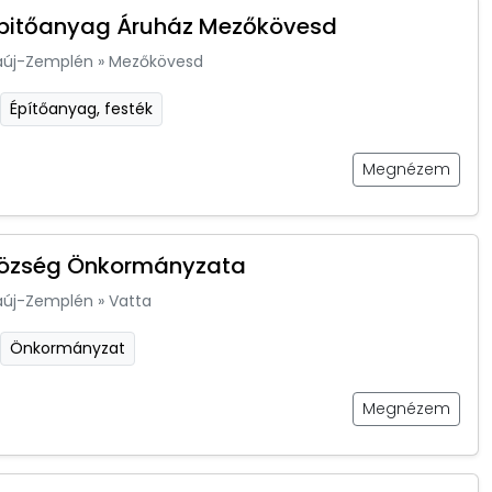
Épitőanyag Áruház Mezőkövesd
aúj-Zemplén
»
Mezőkövesd
Építőanyag, festék
Megnézem
Község Önkormányzata
aúj-Zemplén
»
Vatta
Önkormányzat
Megnézem