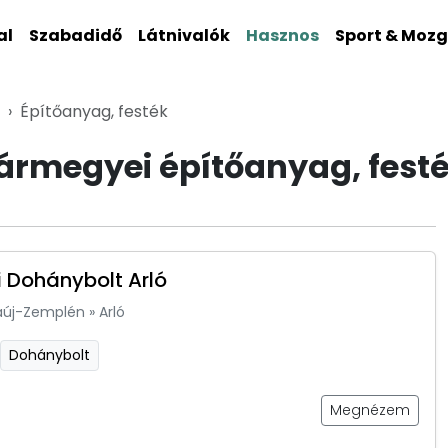
al
Szabadidő
Látnivalók
Hasznos
Sport & Moz
Építőanyag, festék
rmegyei építőanyag, fest
 Dohánybolt Arló
aúj-Zemplén
»
Arló
Dohánybolt
Megnézem