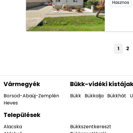
Hasznos
1
2
Vármegyék
Bükk-vidéki kistája
Borsod-Abaúj-Zemplén
Bükk
Bükkalja
Bükkhát
U
Heves
Települések
Alacska
Bükkszentkereszt