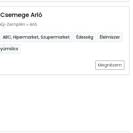
 Csemege Arló
aúj-Zemplén
»
Arló
ABC, Hipermarket, Szupermarket
Édesség
Élelmiszer
gyümölcs
Megnézem