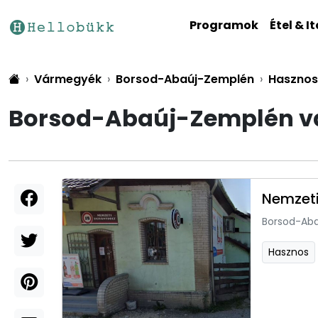
Programok
Étel & It
Vármegyék
Borsod-Abaúj-Zemplén
Hasznos
Borsod-Abaúj-Zemplén vá
Nemzeti
Borsod-Ab
Hasznos