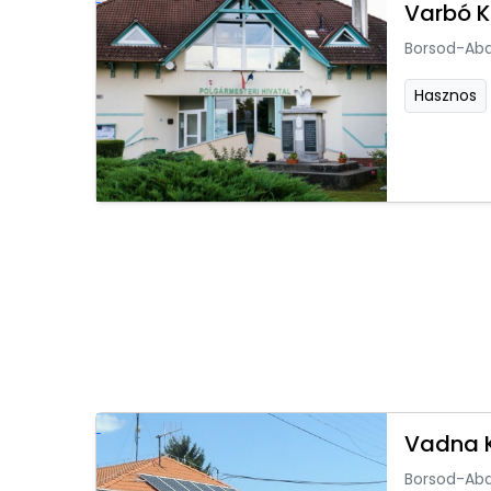
Varbó 
Borsod-Ab
Hasznos
Vadna 
Borsod-Ab