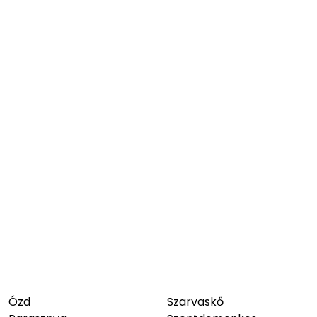
Ózd
Szarvaskő