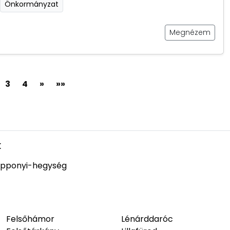
Önkormányzat
Megnézem
3
4
»
»»
k
pponyi-hegység
Felsőhámor
Lénárddaróc