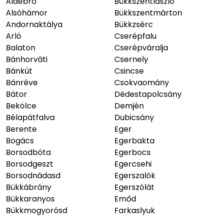
Aldebrő
Bükkszentlászló
Alsóhámor
Bükkszentmárton
Andornaktálya
Bükkzsérc
Arló
Cserépfalu
Balaton
Cserépváralja
Bánhorváti
Csernely
Bánkút
Csincse
Bánréve
Csokvaomány
Bátor
Dédestapolcsány
Bekölce
Demjén
Bélapátfalva
Dubicsány
Berente
Eger
Bogács
Egerbakta
Borsodbóta
Egerbocs
Borsodgeszt
Egercsehi
Borsodnádasd
Egerszalók
Bükkábrány
Egerszólát
Bükkaranyos
Emőd
Bükkmogyorósd
Farkaslyuk