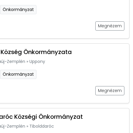
Önkormányzat
Megnézem
 Község Önkormányzata
aúj-Zemplén
»
Uppony
Önkormányzat
Megnézem
aróc Községi Önkormányzat
aúj-Zemplén
»
Tibolddaróc