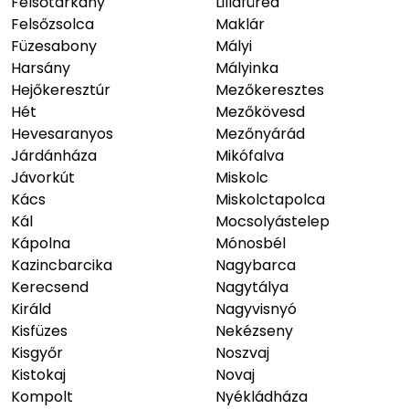
Felsőtárkány
Lillafüred
Felsőzsolca
Maklár
Füzesabony
Mályi
Harsány
Mályinka
Hejőkeresztúr
Mezőkeresztes
Hét
Mezőkövesd
Hevesaranyos
Mezőnyárád
Járdánháza
Mikófalva
Jávorkút
Miskolc
Kács
Miskolctapolca
Kál
Mocsolyástelep
Kápolna
Mónosbél
Kazincbarcika
Nagybarca
Kerecsend
Nagytálya
Királd
Nagyvisnyó
Kisfüzes
Nekézseny
Kisgyőr
Noszvaj
Kistokaj
Novaj
Kompolt
Nyékládháza