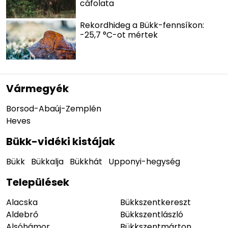
cáfolata
Rekordhideg a Bükk-fennsíkon:
-25,7 °C-ot mértek
Vármegyék
Borsod-Abaúj-Zemplén
Heves
Bükk-vidéki kistájak
Bükk
Bükkalja
Bükkhát
Upponyi-hegység
Települések
Alacska
Bükkszentkereszt
Aldebrő
Bükkszentlászló
Alsóhámor
Bükkszentmárton