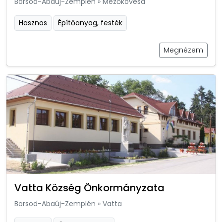
Borsod-Abaúj-Zemplén
»
Mezőkövesd
Hasznos
Építőanyag, festék
Megnézem
Vatta Község Önkormányzata
Borsod-Abaúj-Zemplén
»
Vatta