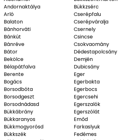
Andornaktálya
Bükkzsérc
Arló
Cserépfalu
Balaton
Cserépváralja
Bánhorváti
Csernely
Bánkút
Csincse
Bánréve
Csokvaomány
Bátor
Dédestapolcsány
Bekölce
Demjén
Bélapátfalva
Dubicsány
Berente
Eger
Bogács
Egerbakta
Borsodbóta
Egerbocs
Borsodgeszt
Egercsehi
Borsodnádasd
Egerszalók
Bükkábrány
Egerszólát
Bükkaranyos
Emőd
Bükkmogyorósd
Farkaslyuk
Bükkszék
Fedémes