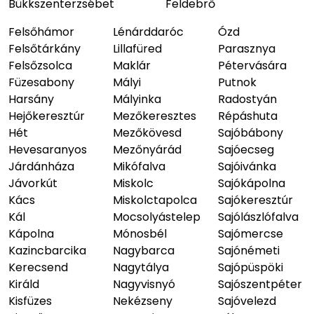
Bükkszenterzsébet
Feldebrő
Felsőhámor
Lénárddaróc
Ózd
Felsőtárkány
Lillafüred
Parasznya
Felsőzsolca
Maklár
Pétervására
Füzesabony
Mályi
Putnok
Harsány
Mályinka
Radostyán
Hejőkeresztúr
Mezőkeresztes
Répáshuta
Hét
Mezőkövesd
Sajóbábony
Hevesaranyos
Mezőnyárád
Sajóecseg
Járdánháza
Mikófalva
Sajóivánka
Jávorkút
Miskolc
Sajókápolna
Kács
Miskolctapolca
Sajókeresztúr
Kál
Mocsolyástelep
Sajólászlófalva
Kápolna
Mónosbél
Sajómercse
Kazincbarcika
Nagybarca
Sajónémeti
Kerecsend
Nagytálya
Sajópüspöki
Királd
Nagyvisnyó
Sajószentpéter
Kisfüzes
Nekézseny
Sajóvelezd