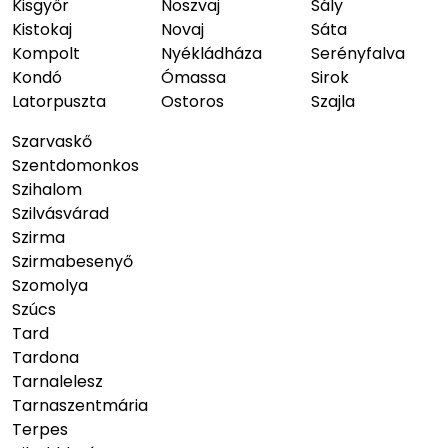
Kisgyőr
Noszvaj
Sály
Kistokaj
Novaj
Sáta
Kompolt
Nyékládháza
Serényfalva
Kondó
Ómassa
Sirok
Latorpuszta
Ostoros
Szajla
Szarvaskő
Szentdomonkos
Szihalom
Szilvásvárad
Szirma
Szirmabesenyő
Szomolya
Szúcs
Tard
Tardona
Tarnalelesz
Tarnaszentmária
Terpes