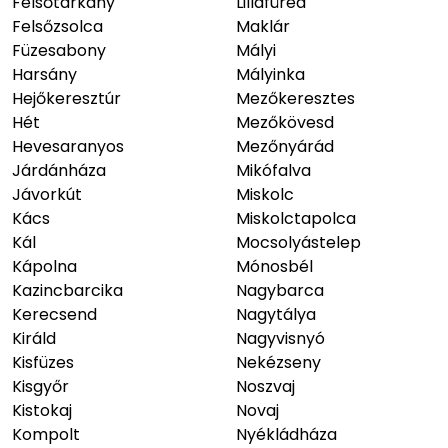
Felsőtárkány
Lillafüred
Felsőzsolca
Maklár
Füzesabony
Mályi
Harsány
Mályinka
Hejőkeresztúr
Mezőkeresztes
Hét
Mezőkövesd
Hevesaranyos
Mezőnyárád
Járdánháza
Mikófalva
Jávorkút
Miskolc
Kács
Miskolctapolca
Kál
Mocsolyástelep
Kápolna
Mónosbél
Kazincbarcika
Nagybarca
Kerecsend
Nagytálya
Királd
Nagyvisnyó
Kisfüzes
Nekézseny
Kisgyőr
Noszvaj
Kistokaj
Novaj
Kompolt
Nyékládháza