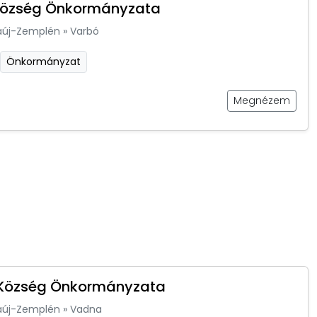
Község Önkormányzata
aúj-Zemplén
»
Varbó
Önkormányzat
Megnézem
Község Önkormányzata
aúj-Zemplén
»
Vadna