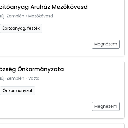
Épitőanyag Áruház Mezőkövesd
aúj-Zemplén
»
Mezőkövesd
Építőanyag, festék
Megnézem
Község Önkormányzata
aúj-Zemplén
»
Vatta
Önkormányzat
Megnézem