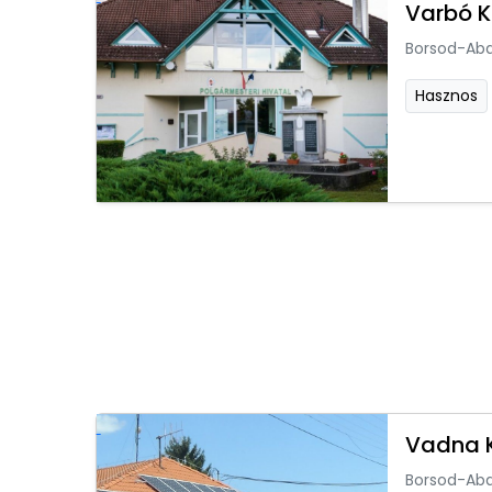
Varbó 
Borsod-Ab
Hasznos
Vadna 
Borsod-Ab