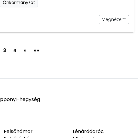
Önkormányzat
Megnézem
3
4
»
»»
k
pponyi-hegység
Felsőhámor
Lénárddaróc