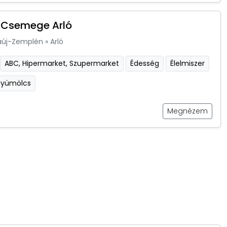
 Csemege Arló
aúj-Zemplén
»
Arló
ABC, Hipermarket, Szupermarket
Édesség
Élelmiszer
gyümölcs
Megnézem