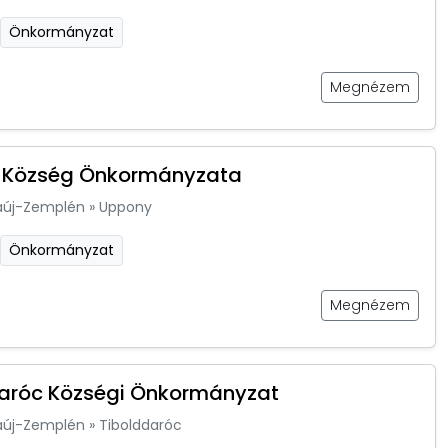
Önkormányzat
Megnézem
 Község Önkormányzata
aúj-Zemplén
»
Uppony
Önkormányzat
Megnézem
aróc Községi Önkormányzat
aúj-Zemplén
»
Tibolddaróc