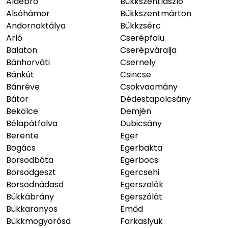
Aldebrő
Bükkszentlászló
Alsóhámor
Bükkszentmárton
Andornaktálya
Bükkzsérc
Arló
Cserépfalu
Balaton
Cserépváralja
Bánhorváti
Csernely
Bánkút
Csincse
Bánréve
Csokvaomány
Bátor
Dédestapolcsány
Bekölce
Demjén
Bélapátfalva
Dubicsány
Berente
Eger
Bogács
Egerbakta
Borsodbóta
Egerbocs
Borsodgeszt
Egercsehi
Borsodnádasd
Egerszalók
Bükkábrány
Egerszólát
Bükkaranyos
Emőd
Bükkmogyorósd
Farkaslyuk