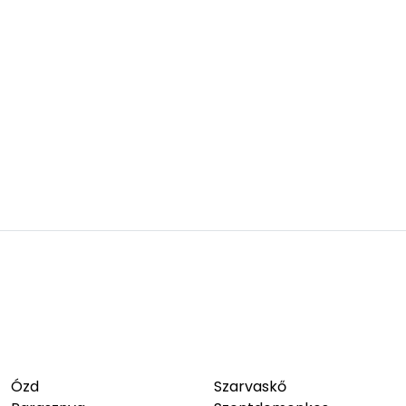
Ózd
Szarvaskő