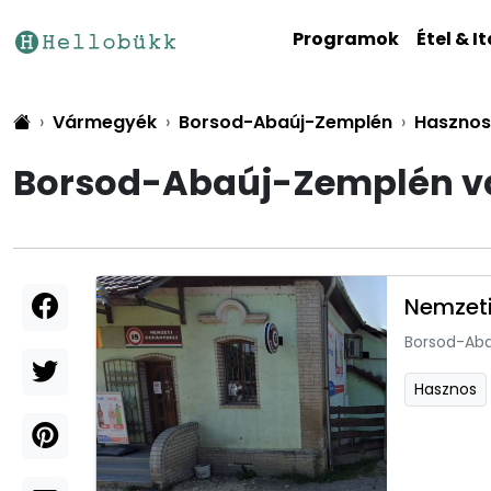
Programok
Étel & It
Vármegyék
Borsod-Abaúj-Zemplén
Hasznos
Borsod-Abaúj-Zemplén vá
Nemzeti
Borsod-Ab
Hasznos