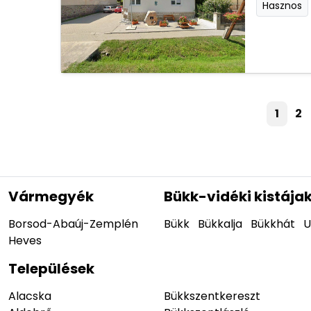
Hasznos
1
2
Vármegyék
Bükk-vidéki kistája
Borsod-Abaúj-Zemplén
Bükk
Bükkalja
Bükkhát
U
Heves
Települések
Alacska
Bükkszentkereszt