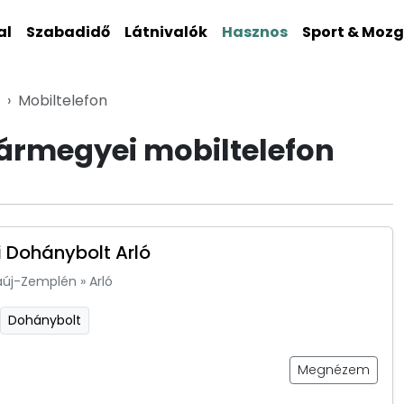
al
Szabadidő
Látnivalók
Hasznos
Sport & Moz
Mobiltelefon
rmegyei mobiltelefon
 Dohánybolt Arló
aúj-Zemplén
»
Arló
Dohánybolt
Megnézem