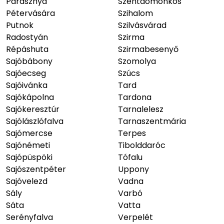
Parasznya
Szentdomonkos
Pétervására
Szihalom
Putnok
Szilvásvárad
Radostyán
Szirma
Répáshuta
Szirmabesenyő
Sajóbábony
Szomolya
Sajóecseg
Szúcs
Sajóivánka
Tard
Sajókápolna
Tardona
Sajókeresztúr
Tarnalelesz
Sajólászlófalva
Tarnaszentmária
Sajómercse
Terpes
Sajónémeti
Tibolddaróc
Sajópüspöki
Tófalu
Sajószentpéter
Uppony
Sajóvelezd
Vadna
Sály
Varbó
Sáta
Vatta
Serényfalva
Verpelét