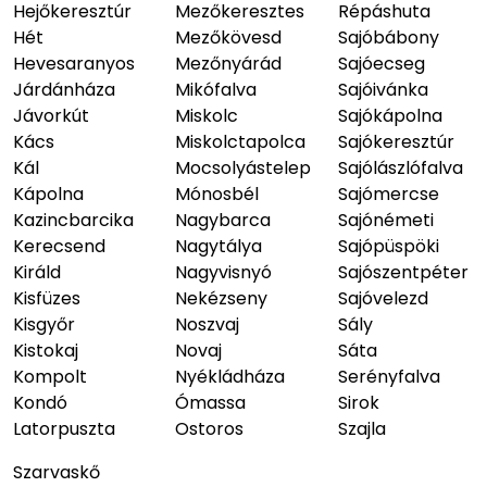
Hejőkeresztúr
Mezőkeresztes
Répáshuta
Hét
Mezőkövesd
Sajóbábony
Hevesaranyos
Mezőnyárád
Sajóecseg
Járdánháza
Mikófalva
Sajóivánka
Jávorkút
Miskolc
Sajókápolna
Kács
Miskolctapolca
Sajókeresztúr
Kál
Mocsolyástelep
Sajólászlófalva
Kápolna
Mónosbél
Sajómercse
Kazincbarcika
Nagybarca
Sajónémeti
Kerecsend
Nagytálya
Sajópüspöki
Királd
Nagyvisnyó
Sajószentpéter
Kisfüzes
Nekézseny
Sajóvelezd
Kisgyőr
Noszvaj
Sály
Kistokaj
Novaj
Sáta
Kompolt
Nyékládháza
Serényfalva
Kondó
Ómassa
Sirok
Latorpuszta
Ostoros
Szajla
Szarvaskő