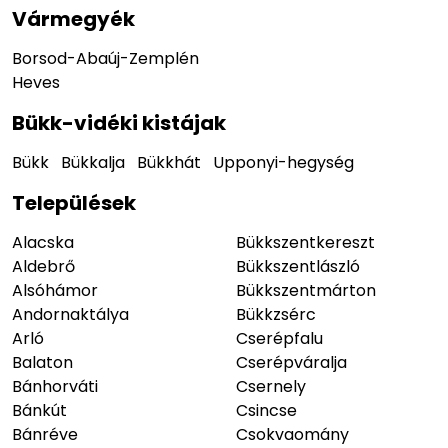
Vármegyék
Borsod-Abaúj-Zemplén
Heves
Bükk-vidéki kistájak
Bükk
Bükkalja
Bükkhát
Upponyi-hegység
Települések
Alacska
Bükkszentkereszt
Aldebrő
Bükkszentlászló
Alsóhámor
Bükkszentmárton
Andornaktálya
Bükkzsérc
Arló
Cserépfalu
Balaton
Cserépváralja
Bánhorváti
Csernely
Bánkút
Csincse
Bánréve
Csokvaomány