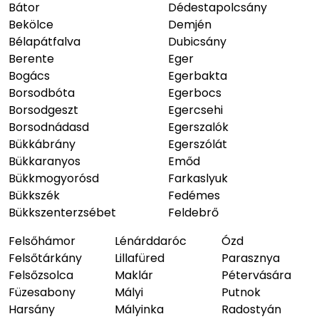
Bátor
Dédestapolcsány
Bekölce
Demjén
Bélapátfalva
Dubicsány
Berente
Eger
Bogács
Egerbakta
Borsodbóta
Egerbocs
Borsodgeszt
Egercsehi
Borsodnádasd
Egerszalók
Bükkábrány
Egerszólát
Bükkaranyos
Emőd
Bükkmogyorósd
Farkaslyuk
Bükkszék
Fedémes
Bükkszenterzsébet
Feldebrő
Felsőhámor
Lénárddaróc
Ózd
Felsőtárkány
Lillafüred
Parasznya
Felsőzsolca
Maklár
Pétervására
Füzesabony
Mályi
Putnok
Harsány
Mályinka
Radostyán