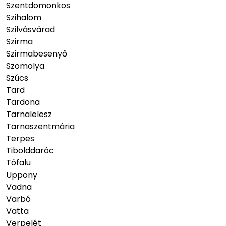
Szentdomonkos
Szihalom
Szilvásvárad
Szirma
Szirmabesenyő
Szomolya
Szúcs
Tard
Tardona
Tarnalelesz
Tarnaszentmária
Terpes
Tibolddaróc
Tófalu
Uppony
Vadna
Varbó
Vatta
Verpelét